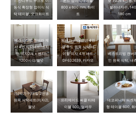
스칸디무드 쿠스토 이
운드 접이식테이블
보 T026 4인용,
동식 확장형 접이식 식
800 x 600 mm, 화이
블러너자수, 140
탁 테이블, 오크화이트
트
180 cm
베스트리빙 캔버라 제
동서가구 LV모던 4인
시 4인 식탁세트(벤치
용 우드 원목 식탁 테
형/의자2개 + 벤치),
이블 의자 4개 세트
베스트리빙 캔버라
1200사각/월넛
DF632639, 카카오
인 원목 식탁, 내
[삼익가구]데일 2인용
원목 식탁세트(의자2),
프리메이드 써클 티테
데코퍼니쳐 피렌체
월넛
이블 500, 멀바우
형 테이블 600, 