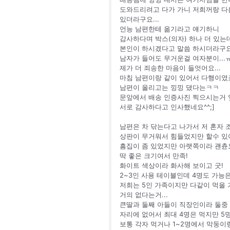
도와드리려고 다가 가니 저희꺼랑 
있더라구요...
언능 남편한테 옮기라고 얘기하니
감사하다며 박스(의자) 하나 더 있는
본인이 하시겠다고 말씀 하시더라구
남자가 들어도 무거운걸 여자분이...
제가 더 죄송한 마음이 들엇어요...
마침 남편이랑 같이 있어서 다행이였
남편이 올리고는 낑낑 댔다는ㅋㅋ
문앞에서 배송 인증사진 찍으시는거 
서로 감사하다고 인사했네요^^;]
남편은 차 닦는다고 나가서 저 혼자
상판이 무거워서 힘들었지만 할수 있
흠집이 좀 있었지만 아랫쪽이라 괜츈
딱 좋은 크기여서 만족!
화이트 색상이라 화사해 보이고 굿!
2~3인 사용 테이블인데 4명도 가능
저희는 5인 가족이지만 다같이 먹을
거의 없다는거...
큰딸과 둘째 아들이 직장인이라 둘중
자리에 없어서 최대 4명은 먹지만 5명은
보통 각자 먹거나 1~2명에서 막둥이랑