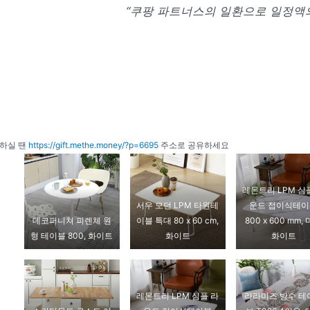
“쿠팡 파트너스의 일환으로 일정액의
하실 땐
https://gift.methe.money/?p=6695
주소로 공유하세요
레몬트리 LPM 심
서우 모던 LPM 타원테
운드 접이식테
데코퍼니쳐 피렌체 원
이블 특대 80 x 60 cm,
800 x 600 mm,
형 테이블 800, 화이트
화이트
화이트
레몬트리 LPM 심플 라
라라미즈 방수 테