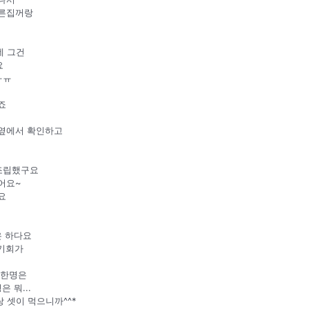
다른집꺼랑
데 그건
요
ㅠㅠ
죠
옆에서 확인하고
 조립했구요
어요~
요
은 하다요
 기회가
 한명은
 뭐...
 셋이 먹으니까^^*