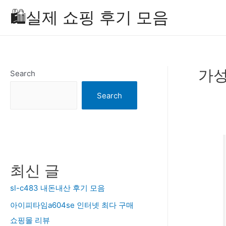
Skip
🛍️실제 쇼핑 후기 모음
to
content
가성
Search
Search
최신 글
sl-c483 내돈내산 후기 모음
아이피타임a604se 인터넷 최다 구매
쇼핑몰 리뷰