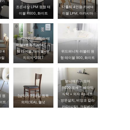
 테이
 x
조은세상 LPM 원형 테
디홀릭 4인용 카페테
이블 R600, 화이트
이블 LPM, 아카시아
프리메이드 스테이 테
이블+벤치의자SET 식
 4
탁 테이블, 테이블+벤
위드퍼니처 러블리 원
츄럴
치의자*2SET
형 테이블 900, 화이트
보니애가구 모어
1400 포세린 세라믹
식탁 + 의자 4p 세트
 원
[삼익가구]데일 원목
방문설치, 비앙코 칼라
화이트
의자(1EA), 월넛
카타(식탁), 크림베이
지, 머드그레이(의자)