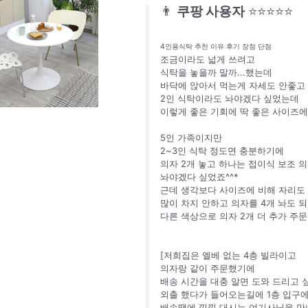
👨
쿠팡 사용자
⭐⭐⭐⭐⭐
4인용식탁 추천 이유 후기 장점 단점
조금이라도 넓게 쓰려고
식탁을 놓을까 말까...했는데
바닥에 앉아서 먹는게 자세도 안좋고
2인 식탁이라도 놔야겠다 싶었는데
이렇게 좋은 기회에 딱 좋은 사이즈에
5인 가족이지만
2~3인 식탁 정도면 충분하기에
의자 2개 놓고 하나는 접이식 보조 
놔야겠다 싶었죠^^*
근데 생각보다 사이즈에 비해 자리도
많이 차지 안하고 의자를 4개 놔도
다른 색상으로 의자 2개 더 추가 주
[저희집은 엘베 없는 4층 빌라이고
의자랑 같이 주문했기에
배송 시간을 대충 알면 도와 드리고 
외출 했다가 들어오는길에 1층 입구
배송땜에 낑낑 대시는 여기사님을 만