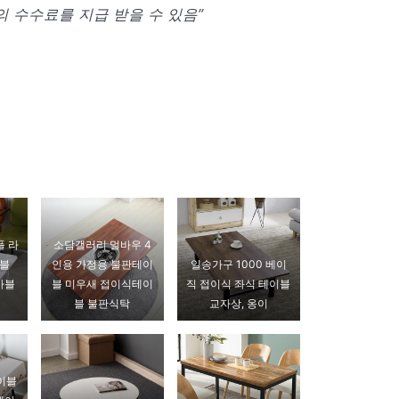
 수수료를 지급 받을 수 있음”
플 라
소담갤러리 멀바우 4
이블
인용 가정용 불판테이
일송가구 1000 베이
 마블
블 미우새 접이식테이
직 접이식 좌식 테이블
블 불판식탁
교자상, 옹이
이블