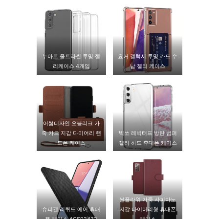
누아트 울트라씬 투명 젤
요거 갤럭시 투명 카드 수
리케이스 4개입
납 젤리 케이스
어썸디자인 오블리크 가
죽 카드 지갑 다이어리 핸
빅쏘 레빅터프 방탄 범퍼
드폰 케이스
젤리 하드 휴대폰 케이스
썬플라워 가죽 사피아노
슈피겐 리퀴드 에어 휴대
지갑 다이어리형 휴대폰
폰 케이스 ACS02422
케이스