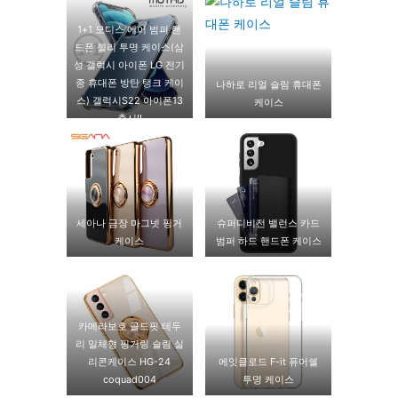
1+1 모디스 에어 범퍼 핸
드폰 젤리 투명 케이스(삼
성 갤럭시 아이폰 LG 전기
종 휴대폰 방탄 탱크 케이
나하로 리얼 슬림 휴대폰
스) 갤럭시S22 아이폰13
케이스
출시!!
세아나 금장 마그넷 핑거
슈퍼디비전 밸런스 카드
케이스
범퍼 하드 핸드폰 케이스
카메라보호 골드핏 테두
리 일체형 핑거링 슬림 실
리콘케이스 HG-24
에잇클로드 F-it 퓨어쉘
coquad004
투명 케이스