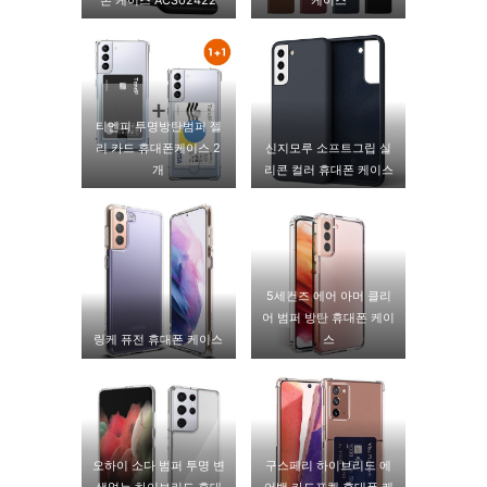
티엔피 투명방탄범퍼 젤
리 카드 휴대폰케이스 2
신지모루 소프트그립 실
개
리콘 컬러 휴대폰 케이스
5세컨즈 에어 아머 클리
어 범퍼 방탄 휴대폰 케이
링케 퓨전 휴대폰 케이스
스
오하이 소다 범퍼 투명 변
구스페리 하이브리드 에