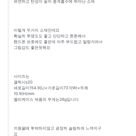
유연하고 탄성이 높아 충격흡수에 뛰어난 소재
이렇게 두가지 소재인데요
확실히 투명도도 좋고 단단하고 튼튼해서
핸드폰 보호에도 좋은데 아주 부드럽고 말랑거려서
그립감도 좋은듯해요
사이즈는
갤럭시s20
세로길이154.9(L)×가로길이73.1(W)×두께
10.9(H)mm
젤리케이스 제품의 무게는26g입니다
끼웠을때 투박하지않고 굉장히 슬림하게 느껴지구
요