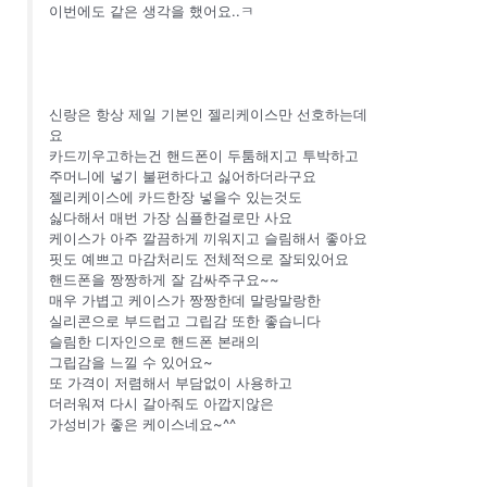
이번에도 같은 생각을 했어요..ㅋ
신랑은 항상 제일 기본인 젤리케이스만 선호하는데
요
카드끼우고하는건 핸드폰이 두툼해지고 투박하고
주머니에 넣기 불편하다고 싫어하더라구요
젤리케이스에 카드한장 넣을수 있는것도
싫다해서 매번 가장 심플한걸로만 사요
케이스가 아주 깔끔하게 끼워지고 슬림해서 좋아요
핏도 예쁘고 마감처리도 전체적으로 잘되있어요
핸드폰을 짱짱하게 잘 감싸주구요~~
매우 가볍고 케이스가 짱짱한데 말랑말랑한
실리콘으로 부드럽고 그립감 또한 좋습니다
슬림한 디자인으로 핸드폰 본래의
그립감을 느낄 수 있어요~
또 가격이 저렴해서 부담없이 사용하고
더러워져 다시 갈아줘도 아깝지않은
가성비가 좋은 케이스네요~^^