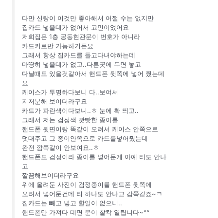
다만 신랑이 이것만 좋아해서 어쩔 수는 없지만
집카드 넣을데가 없어서 고민이었어요
저희집은 1층 공동현관문이 번호가 아니라
카드키로만 가능하거든요
그래서 항상 집카드를 들고다녀야하는데
마땅히 넣을데가 없고..다른곳에 두면 놓고
다닐때도 있을것같아서 핸드폰 뒷쪽에 넣어 줬는데
요
케이스가 투명하다보니 다..보여서
지저분해 보이더라구요
카드가 파란색이다보니..ㅎ 눈에 확 띄고..
그래서 저는 검정색 빳빳한 종이를
핸드폰 뒷면이랑 똑같이 오려서 케이스 안쪽으로
덧대주고 그 종이안쪽으로 카드를넣어줬는데
완전 깜쪽같이 안보여요..ㅎ
핸드폰도 검정이라 종이를 넣어둔게 아예 티도 안나
고
깔끔해보이더라구요
위에 올려둔 사진이 검정종이를 핸드폰 뒷쪽에
오려서 넣어둔건데 티 하나도 안나고 감쪽같죠~ㅋ
집카드는 빼고 넣고 할일이 없으니..
핸드폰만 가져다 데면 문이 찰칵 열립니다~^^