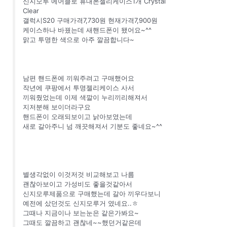
신지모루 에어클로 휴대폰젤리케이스1개 Crystal
Clear
갤럭시S20 구매가격7,730원 현재가격7,900원
케이스하나 바꿨는데 새핸드폰이 됐어요~^^
맑고 투명한 색으로 아주 깔끔합니다~
남편 핸드폰에 끼워주려고 구매했어요
작년에 쿠팡에서 투명젤리케이스 사서
끼워줬었는데 이제 색깔이 누리끼리해져서
지저분해 보이더라구요
핸드폰이 오래되보이고 낡아보였는데
새로 갈아주니 넘 깨끗해져서 기분도 좋네요~^^
별생각없이 이것저것 비교해보고 나름
괜찮아보이고 가성비도 좋을것같아서
신지모루제품으로 구매했는데 갈아 끼우다보니
예전에 샀던것도 신지모루거 였네요..ㅎ
그때나 지금이나 보는눈은 같은가봐요~
그때도 깔끔하고 괜찮네~~했던거같은데