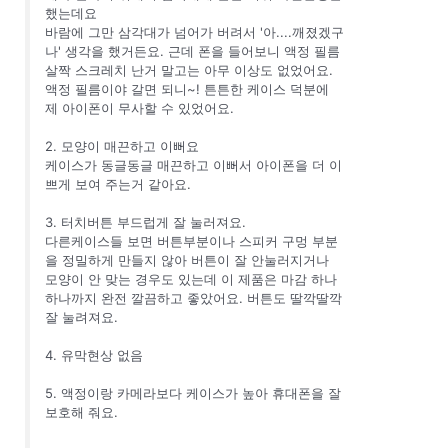
했는데요
바람에 그만 삼각대가 넘어가 버려서 '아....깨졌겠구
나' 생각을 했거든요. 근데 폰을 들어보니 액정 필름
살짝 스크레치 난거 말고는 아무 이상도 없었어요.
액정 필름이야 갈면 되니~! 튼튼한 케이스 덕분에
제 아이폰이 무사할 수 있었어요.
2. 모양이 매끈하고 이뻐요
케이스가 동글동글 매끈하고 이뻐서 아이폰을 더 이
쁘게 보여 주는거 같아요.
3. 터치버튼 부드럽게 잘 눌러져요.
다른케이스들 보면 버튼부분이나 스피커 구멍 부분
을 정밀하게 만들지 않아 버튼이 잘 안눌러지거나
모양이 안 맞는 경우도 있는데 이 제품은 마감 하나
하나까지 완전 깔끔하고 좋았어요. 버튼도 딸깍딸깍
잘 눌려져요.
4. 유막현상 없음
5. 액정이랑 카메라보다 케이스가 높아 휴대폰을 잘
보호해 줘요.