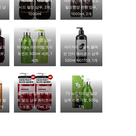
부케가르니 나드 블랙
닥터방기원 맥주 효모
 샴
시드 탈모 샴푸, 2개,
탈모증상 완화 샴푸,
개
1000ml
1000ml, 2개
TS 뉴 프리미엄 샴푸
 탈모
500g + 프리미엄 트리
네이처리퍼블릭 블랙
푸,
트먼트 500ml 세트, 1
빈 안티 헤어로스 샴푸
세트
520ml NG1153, 1개
폴메디슨 딥레드 패스
TS 뉴프리미엄 탈모
모 탈
트 탈모 샴푸 화이트머
샴푸 라벤더향, 500g,
2개
스크향, 1077ml, 2개
1개