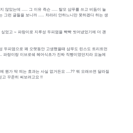
았는데 ..... 그 이유 즉슨 ..... 탈모 샴푸를 쓰고 비듬이 늘
그런 글들을 보니까 ..... 차라리 안하느니만 못하겠다 하는 생
 싶었고 ~ 파랑이로 지루성 두피염을 빡빡 씻어냈었기에 더 괜
루성 두피염으로 꽤 오랫동안 고생했을때 샴푸도 린스도 트리트먼
.... 파랑이랑 이브로쉐 헤어식초가 진짜 직빵이였던지라 요놈에
 뭔가 딱 띄는 효과는 사실 없거든요 ....?? 뭐 오래쓰면 달라질
 믿고 꾸준히 써보려고요 !!