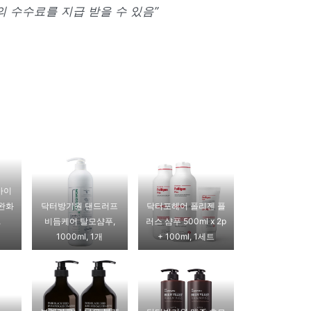
 수수료를 지급 받을 수 있음”
바이
 완화
닥터방기원 댄드러프
닥터포헤어 폴리젠 플
,
비듬케어 탈모샴푸,
러스 샴푸 500ml x 2p
1000ml, 1개
+ 100ml, 1세트