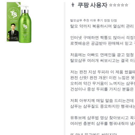
👨
쿠팡 사용자
⭐⭐⭐⭐⭐
탈모샴푸 추천 이유 후기 장점 단점
탈모 약까지 복용하시며 열심히 관리
인터넷 구매하면 짝퉁도 많아서 걱
로켓배송은 공급받아 판매해서 믿고 
처음에는 아빠도 연예인들 광고 엄청
탈모샴푸 여러개 써보시고는 결국 이
저는 완전 지성 두피라 이 제품 썼을
완전 산뜻! 완전 개운! 이런 느낌은 
오히려 약간 무거움이 느껴지는 샴
건성이나 중성 두피를 가지신 분들은
저희 아부지께 매일 말씀 드리는건데
샴푸는 샴푸질도 중요하지만 행궈내는
유튜브에 샴푸법 영상 찾아보시고 꼭
여러번 충분히 샴푸를 행궈내줘야 냄
또 안내 문구에도 써있지만