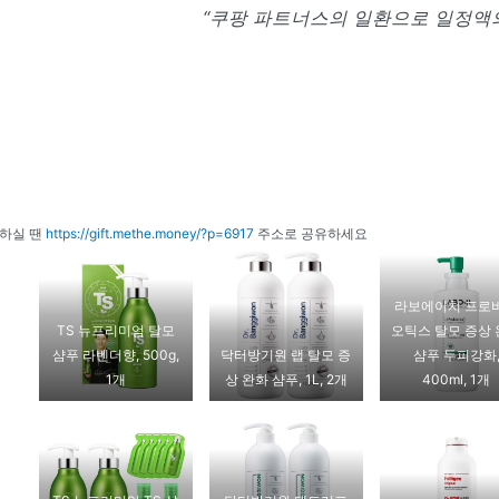
“쿠팡 파트너스의 일환으로 일정액의
하실 땐
https://gift.methe.money/?p=6917
주소로 공유하세요
라보에이치 프로
TS 뉴프리미엄 탈모
오틱스 탈모 증상
샴푸 라벤더향, 500g,
닥터방기원 랩 탈모 증
샴푸 두피강화
1개
상 완화 샴푸, 1L, 2개
400ml, 1개