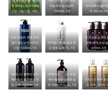
TS 뉴프리미엄 TS 샴
닥터방기원 댄드러프
푸 500g x 2p + 100g
비듬케어 탈모샴푸,
닥터포헤어 폴리젠
x 2p + 6g x 5p, 1세트
1000ml, 2개
푸, 500ml, 1
다슈 데일리 한방 두피
려 자양윤모 9EX
골드 탈모샴푸 시트러
닥터방기원 랩 탈모 증
전문 케어 지성 샴
스향, 1000ml, 1개
상 완화 샴푸, 1L, 1개
400ml, 3개
닥터시드 블랙빈 안티
부케가르니 나드 두피
헤어로스 탈모증상 완
케어 탈모증상완화 샴
미친스킨 맥주 효
화 샴푸, 1000ml, 2개
푸 아로마허브, 1L, 1개
모 샴푸, 300g, 