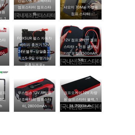
긴급시동 보조배터리
동차
점프스타터 점프스타
샤오미 70Mai 차량용
복원
트
점프 스타터
, 1
FOXSUR 펄스 자동차
스타
12V 점프오케이 점프
배터리 충전기 12V
스타터 + 전용 파우치
24V 블루<당일출고/
00,
가방 포함, 7500mAh,
최소5-9일 수령가능/
1개
공휴일제외>
점프
우스틴스 12V 차량용
점프오케이 12V 차량
6C,
보조배터리 점프스타
용 점프스타터 블랙, 1
h
터, 28000mAh
개, 7500mAh