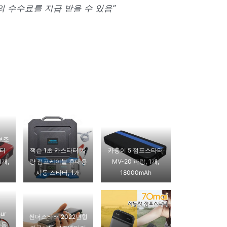
 수수료를 지급 받을 수 있음”
보조
타터
잭슨 1초 카스타터 차
카충이 5 점프스타터
1개,
량 점프케이블 휴대용
MV-20 파랑, 1개,
시동 스타터, 1개
18000mAh
ur
썬더스타터 2022년형
자동