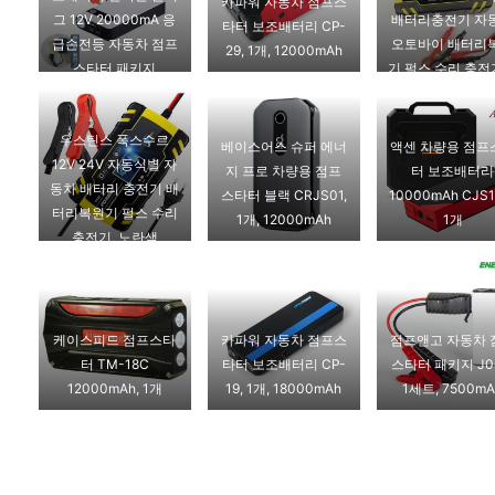
카파워 자동차 점프스
그 12V 20000mA 응
배터리충전기 자
타터 보조배터리 CP-
급손전등 자동차 점프
오토바이 배터리
29, 1개, 12000mAh
스타터 패키지
기 펄스 수리 충전기
개
우스틴스 폭스수르
베이스어스 슈퍼 에너
액센 차량용 점프
12V 24V 자동식별 자
지 프로 차량용 점프
터 보조배터리
동차 배터리 충전기 배
스타터 블랙 CRJS01,
10000mAh CJS1
터리복원기 펄스 수리
1개, 12000mAh
1개
충전기, 노란색
케이스피드 점프스타
카파워 자동차 점프스
점프앤고 자동차 
터 TM-18C
타터 보조배터리 CP-
스타터 패키지 J0
12000mAh, 1개
19, 1개, 18000mAh
1세트, 7500mA