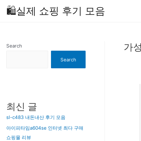
Skip
🛍️실제 쇼핑 후기 모음
to
content
가성
Search
Search
최신 글
sl-c483 내돈내산 후기 모음
아이피타임a604se 인터넷 최다 구매
쇼핑몰 리뷰