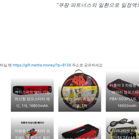
“쿠팡 파트너스의 일환으로 일정액의
하실 땐
https://gift.methe.money/?p=8136
주소로 공유하세요
카충이 3 차량용 
케이스피드 멀티 기능
배터리 점프스
최신형 점프스타터 레
카렉스 5m파워 점프케
PBA-003PLUS, 
드, 1개, 16800mAh
이블, 1개
16500mAh
차량용 점프스타터 보
차이나타오 Foxs
조배터리 한국판 플러
12V8A 24V4A 