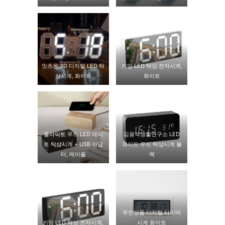
잇츠온 3D 디지털 LED 탁
키밍 LED 탁상 전자시계,
상시계, 화이트
화이트
플라이토 우드 LED 데이
김용석생활연구소 LED
트 탁상시계 + USB 아답
와이드 우드 탁상시계 블
터, 메이플
랙
무인양품 디지털 타이머
키밍 LED 탁상 전자시계,
시계 화이트