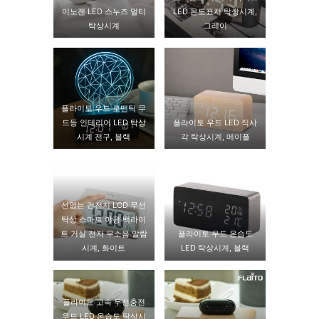
이노젠 LED 스누즈 멀티
LED 온도표시 탁상시계,
탁상시계
그레이
플라이토 우드 로맨틱 무
드등 인테리어 LED 탁상
플라이토 우드 LED 직사
시계 전구, 블랙
각 탁상시계, 메이플
선없는 건전지 LCD 무선
탁상 스마트 야광 백라이
트 거실 전자 무소음 알람
플라이토 우드 온습도
시계, 화이트
LED 탁상시계, 블랙
플라이토 고속 무선충전
우드 LED 온습도 탁상시