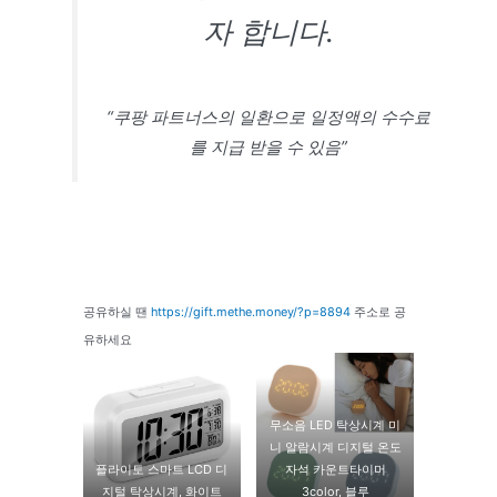
자 합니다.
“쿠팡 파트너스의 일환으로 일정액의 수수료
를 지급 받을 수 있음”
공유하실 땐
https://gift.methe.money/?p=8894
주소로 공
유하세요
무소음 LED 탁상시계 미
니 알람시계 디지털 온도
플라이토 스마트 LCD 디
자석 카운트타이머
지털 탁상시계, 화이트
3color, 블루