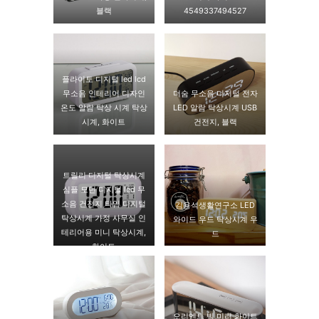
블랙
4549337494527
플라이토 디지털 led lcd
무소음 인테리어 디자인
더숨 무소음 디지털 전자
온도 알람 탁상 시계 탁상
LED 알람 탁상시계 USB
시계, 화이트
건전지, 블랙
트릴리 디지털 탁상시계
심플 모던 디지털 led 무
소음 건전지 타입 디지털
김용석생활연구소 LED
탁상시계 가정 사무실 인
와이드 우드 탁상시계 우
테리어용 미니 탁상시계,
드
화이트
오리엔트 빅 미러 화이트