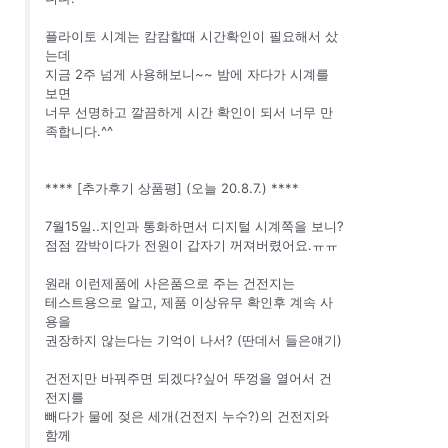
플라이토 시계는 캄캄할때 시간확인이 필요해서 샀
는데
지금 2주 넘게 사용해보니~~ 밤에 자다가 시계를
보면
너무 선명하고 깔끔하게 시간 확인이 되서 너무 만
족합니다.^^
**** [추가후기 상품평] (오늘 20.8.7.) ****
7월15일..지인과 통화하면서 디지털 시계쪽을 보니?
점점 깜박이다가 전원이 갑자기 꺼져버렸어요.ㅠㅠ
원래 이런제품에 사은품으로 주는 건전지는
테스트용으로 알고, 제품 이상유무 확인후 계속 사
용을
권장하지 않는다는 기억이 나서? (딴데서 들은얘기)
건전지만 바꿔주면 되겠다?싶어 뚜껑을 열어서 건
전지를
빼다가 물에 젖은 세개(건전지 누수?)의 건전지와
함께