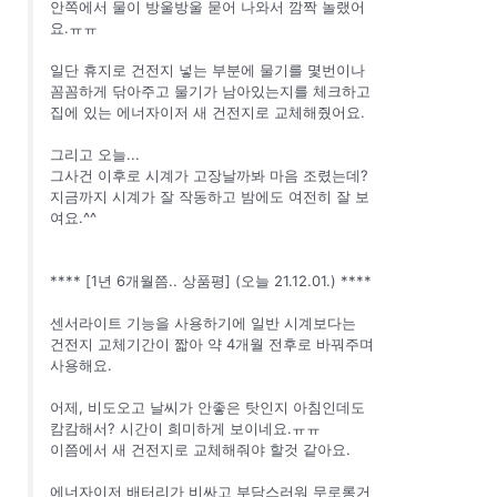
안쪽에서 물이 방울방울 묻어 나와서 깜짝 놀랬어
요.ㅠㅠ
일단 휴지로 건전지 넣는 부분에 물기를 몇번이나
꼼꼼하게 닦아주고 물기가 남아있는지를 체크하고
집에 있는 에너자이저 새 건전지로 교체해줬어요.
그리고 오늘...
그사건 이후로 시계가 고장날까봐 마음 조렸는데?
지금까지 시계가 잘 작동하고 밤에도 여전히 잘 보
여요.^^
**** [1년 6개월쯤.. 상품평] (오늘 21.12.01.) ****
센서라이트 기능을 사용하기에 일반 시계보다는
건전지 교체기간이 짧아 약 4개월 전후로 바꿔주며
사용해요.
어제, 비도오고 날씨가 안좋은 탓인지 아침인데도
캄캄해서? 시간이 희미하게 보이네요.ㅠㅠ
이쯤에서 새 건전지로 교체해줘야 할것 같아요.
에너자이저 배터리가 비싸고 부담스러워 무로롱거