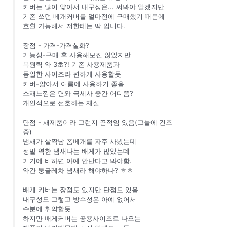
커버는 많이 얇아서 내구성은... 써봐야 알겠지만
기존 쓰던 베개커버를 얼마전에 구매했기 때문에
호환 가능해서 저한테는 딱 입니다.
장점 - 가격-가격실화?
기능성-구매 후 사용해보진 않았지만
복원력 약 3초?! 기존 사용제품과
동일한 사이즈라 편하게 사용할듯
커버-얇아서 여름에 사용하기 좋음
소재느낌은 면와 극세사 중간 어디쯤?
개인적으로 선호하는 재질
단점 - 새제품이라 그런지 끈적임 있음(그늘에 건조
중)
냄새가 살짝남 폼베개를 자주 사봤는데
정말 역한 냄새나는 배게가 많았는데
거기에 비하면 아예 안난다고 봐야함.
약간 둥글레차 냄새라 해야하나? ㅎㅎ
배게 커버는 장점도 있지만 단점도 있음
내구성도 그렇고 방수성은 아예 없어서
수분에 취약할듯
하지만 배게커버는 공용사이즈로 나오는