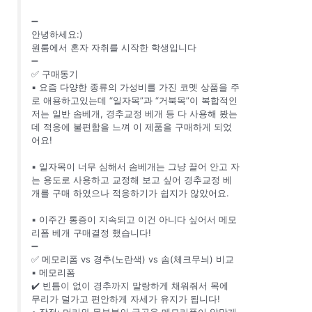
➖
안녕하세요:)
원룸에서 혼자 자취를 시작한 학생입니다
➖
✅ 구매동기
▪️ 요즘 다양한 종류의 가성비를 가진 코멧 상품을 주
로 애용하고있는데 “일자목”과 “거북목”이 복합적인
저는 일반 솜베개, 경추교정 베개 등 다 사용해 봤는
데 적응에 불편함을 느껴 이 제품을 구매하게 되었
어요!
▪️ 일자목이 너무 심해서 솜베개는 그냥 끌어 안고 자
는 용도로 사용하고 교정해 보고 싶어 경추교정 베
개를 구매 하였으나 적응하기가 쉽지가 않았어요.
▪️ 이주간 통증이 지속되고 이건 아니다 싶어서 메모
리폼 베개 구매결정 했습니다!
➖
✅ 메모리폼 vs 경추(노란색) vs 솜(체크무늬) 비교
▪️ 메모리폼
✔️ 빈틈이 없이 경추까지 말랑하게 채워줘서 목에
무리가 덜가고 편안하게 자세가 유지가 됩니다!
• 장점: 머리와 목부분의 굴곡을 메모리폼이 알맞게