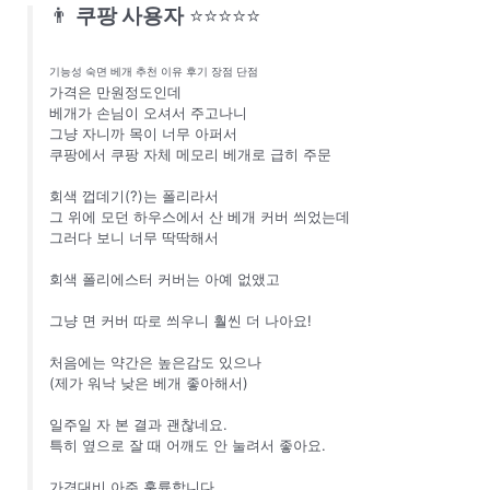
👨
쿠팡 사용자
⭐⭐⭐⭐⭐
기능성 숙면 베개 추천 이유 후기 장점 단점
가격은 만원정도인데
베개가 손님이 오셔서 주고나니
그냥 자니까 목이 너무 아퍼서
쿠팡에서 쿠팡 자체 메모리 베개로 급히 주문
회색 껍데기(?)는 폴리라서
그 위에 모던 하우스에서 산 베개 커버 씌었는데
그러다 보니 너무 딱딱해서
회색 폴리에스터 커버는 아예 없앴고
그냥 면 커버 따로 씌우니 훨씬 더 나아요!
처음에는 약간은 높은감도 있으나
(제가 워낙 낮은 베개 좋아해서)
일주일 자 본 결과 괜찮네요.
특히 옆으로 잘 때 어깨도 안 눌려서 좋아요.
가격대비 아주 훌륭합니다.