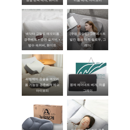
넥닥터 고밀도 메모리폼
[쿠팡 직수입] 그랜레스트
경추베개 + 순면 겉커버 +
발칸 코퍼 매직 필로우, 그
방수 속커버, 화이트
레이
리빙제이 잠솔솔 메모리
폼 기능성 경추베개 메쉬
몽제 에어네트 베개, 차콜
아이보리
그레이