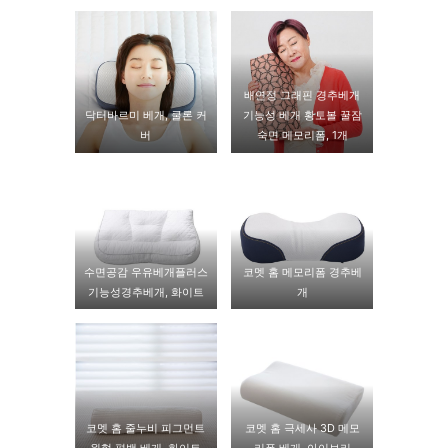
배연정 그래핀 경추베개
닥터바르미 베개, 쿨론 커
기능성 베개 황토볼 꿀잠
버
숙면 메모리폼, 1개
수면공감 우유베개플러스
코멧 홈 메모리폼 경추베
기능성경추베개, 화이트
개
코멧 홈 줄누비 피그먼트
코멧 홈 극세사 3D 메모
원형 편백 베개, 화이트
리폼 베개, 아이보리