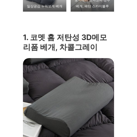
포이에마 코자코자 경추
일상공감 누워보게 베개
베개, 패턴 스카이블루
1. 코멧 홈 저탄성 3D메모
리폼 베개, 차콜그레이