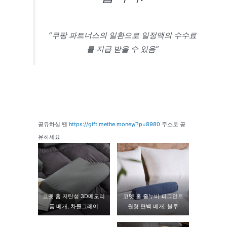
“쿠팡 파트너스의 일환으로 일정액의 수수료
를 지급 받을 수 있음”
공유하실 땐
https://gift.methe.money/?p=8980
주소로 공
유하세요
코멧 홈 저탄성 3D메모리
코멧 홈 줄누비 피그먼트
폼 베개, 차콜그레이
원형 편백 베개, 블루