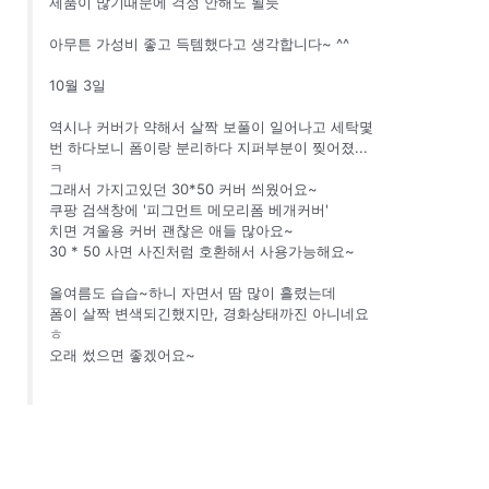
제품이 많기때문에 걱정 안해도 될듯
아무튼 가성비 좋고 득템했다고 생각합니다~ ^^
10월 3일
역시나 커버가 약해서 살짝 보풀이 일어나고 세탁몇
번 하다보니 폼이랑 분리하다 지퍼부분이 찢어졌...
ㅋ
그래서 가지고있던 30*50 커버 씌웠어요~
쿠팡 검색창에 '피그먼트 메모리폼 베개커버'
치면 겨울용 커버 괜찮은 애들 많아요~
30 * 50 사면 사진처럼 호환해서 사용가능해요~
올여름도 습습~하니 자면서 땀 많이 흘렸는데
폼이 살짝 변색되긴했지만, 경화상태까진 아니네요
ㅎ
오래 썼으면 좋겠어요~