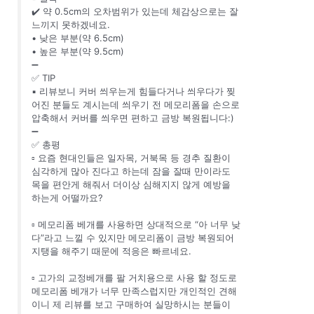
✔️ 약 0.5cm의 오차범위가 있는데 체감상으로는 잘
느끼지 못하겠네요.
• 낮은 부분(약 6.5cm)
• 높은 부분(약 9.5cm)
➖
✅ TIP
▪️ 리뷰보니 커버 씌우는게 힘들다거나 씌우다가 찢
어진 분들도 계시는데 씌우기 전 메모리폼을 손으로
압축해서 커버를 씌우면 편하고 금방 복원됩니다:)
➖
✅ 총평
▫️ 요즘 현대인들은 일자목, 거북목 등 경추 질환이
심각하게 많아 진다고 하는데 잠을 잘때 만이라도
목을 편안게 해줘서 더이상 심해지지 않게 예방을
하는게 어떨까요?
▫️ 메모리폼 베개를 사용하면 상대적으로 “아 너무 낮
다”라고 느낄 수 있지만 메모리폼이 금방 복원되어
지탱을 해주기 때문에 적응은 빠르네요.
▫️ 고가의 교정베개를 팔 거치용으로 사용 할 정도로
메모리폼 베개가 너무 만족스럽지만 개인적인 견해
이니 제 리뷰를 보고 구매하여 실망하시는 분들이