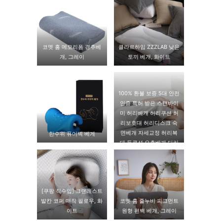
코멧 홈 메모리폼 경추베
클라르하임 ZZZLAB 낮은
개, 그레이
토끼 베개, 화이트
100% 환불 보증 5대 안전
인증 특허 받은 스탠바이
미 허리베개 허리쿠션 허
리보호대 허리디스크 숙
면베개 자세교정 허리복
한수위 퓨어넥 베게
대 등쿠션 요추베개 다리
베개 하지정맥류
[쿠팡 직수입] 그랜레스트
발칸 코퍼 매직 필로우, 화
코멧 홈 줄누비 피그먼트
이트
원형 편백 베개, 그레이