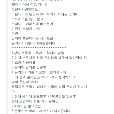
10여년 이상 타고 다니던
그랜저차량인데요
비올때마다 윈도우 브러쉬가 버벅대는 소리에
스트레스를 많이 받고
브러쉬도 여러차례 바뀟는데도
여전히 소리가 나서
한번
밑져야 본전이라는 생각으로
유막제거기를 구매해봣습니다
*******************************
1.당일 주문후 오후에 도착해서 깜놀
2.먼저 분무기로 차량 유리창을 깨끗이 닦아줘야 잔
기스가 안남아요
3.유리창 물기를 말린후
4.유막제거기를 사정없이 발라줍니다.
이때 손에 걸리는건 유막이라고 생각하시고
박박 문질러 주세요
갠적으로 유막이 심해서 손목에 살짝 무리가 갓습니
다
5.전체 유리에 도포한후 약 10분정도 말린후
전체 도면하니 한통 거의 들어감
2개까지는 필요없슴
6.분무기로 뿌려가며 깨끗이 닦아줍니다.