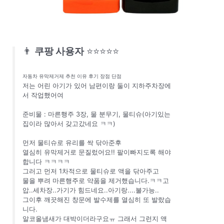
👨
쿠팡 사용자
⭐⭐⭐⭐⭐
자동차 유막제거제 추천 이유 후기 장점 단점
저는 어린 아기가 있어 남편이랑 둘이 지하주차장에
서 작업했어여
준비물 : 마른행주 3장, 물 분무기, 물티슈(아기있는
집이라 많아서 갖고갔네요 ㅋㅋ)
먼저 물티슈로 유리를 싹 닦아준후
열심히 유막제거로 문질렀어요!! 팔이빠지도록 해야
합니다 ㅋㅋㅋㅋ
그러고 먼저 1차적으로 물티슈로 액을 닦아주고
물을 뿌려 마른행주로 약품을 제거했습니다.ㅋㅋ고
압..세차장..가기가 힘드네요..아기랑....불가능..
그이후 깨끗해진 창문에 발수제를 열심히 또 발랐습
니다.
알코올냄새가 대박이더라구요ㅠ 그래서 그런지 액