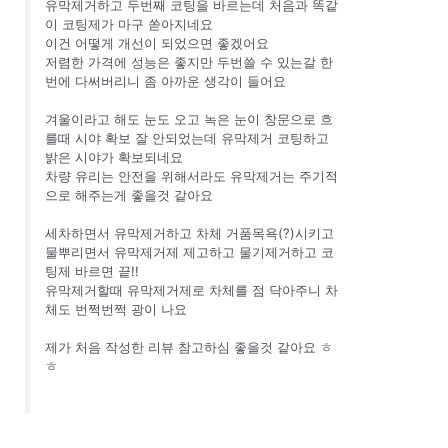
유막제거하고 두번째 코팅을 바르는데 처음과 똑같
이 코팅제가 마구 쏟아지네요
이건 어떻게 개선이 되었으면 좋겠어요
저렴한 가격에 성능은 좋지만 두번쓸 수 있는갈 한
번에 다써버리니 좀 아까운 생각이 들어요
겨울이라고 해도 눈도 오고 녹은 눈이 창문으로 흐
를때 시야 확보 잘 안되었는데 유막제거 코팅하고
밝은 시야가 확보되네요
차량 유리는 안전을 위해서라도 유막제거는 주기적
으로 해주는게 좋을것 같아요
세차하면서 유막제거하고 차체 거품목욕(?)시키고
물뿌리면서 유막제거제 제고하고 물기제거하고 코
팅제 바르면 끝!!
유막제거할때 유막제거제로 차체를 점 닥아주니 차
체도 번쩍번쩍 광이 나요
제가 처음 작성한 리뷰 참고하심 좋을것 같아요 ㅎ
ㅎ