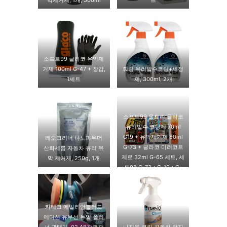
소프트99 글라코 유막제
거제 100ml G-47 + 장갑,
훠링 유리발수코팅+세정
1세트
제, 300ml, 2개
소프트99 울트라 글라코
유리발수 코팅제 70ml
G19 + 유막제거제 80ml
레오크리너 나노파우더
G-73 + 글라코 미러코트
산화세륨 자동차 유리 유
제로 32ml G-65 세트, 세
막 제거제, 250g, 1개
트08.G-73＋G-19＋G-
65
카테크 에일리언블러드
에디션 유무선 듀얼 폴리