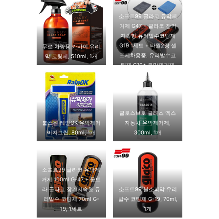
소프트99 글라코 유막제
거제 G47 + 글라코 장기
지속형 유리발수코팅제
G19 1세트 + 타월2장 셀
무로 차량용 카바이 유리
프세차용품, 유리발수코
막 코팅제, 510ml, 1개
팅제 G19+ 유막제거제
G47 + 타월2장
글로스브로 글래스 엑스
불스원 레인OK 유막제거
자동차 유막제거제,
이지그립, 80ml, 1개
300ml, 1개
소프트99 글라코 유막제
거제 100ml G-47 + 울트
라 글라코 장기지속형 유
소프트99 불소피막 유리
리발수 코팅제 70ml G-
발수 코팅제 G-19, 70ml,
19, 1세트
1개