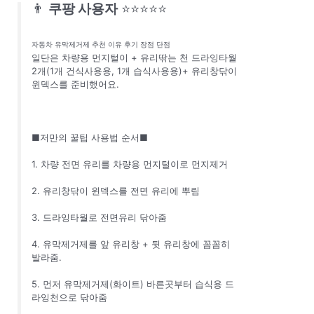
👨
쿠팡 사용자
⭐⭐⭐⭐⭐
자동차 유막제거제 추천 이유 후기 장점 단점
일단은 차량용 먼지털이 + 유리딲는 천 드라잉타월
2개(1개 건식사용용, 1개 습식사용용)+ 유리창닦이
윈덱스를 준비했어요.
■저만의 꿀팁 사용법 순서■
1. 차량 전면 유리를 차량용 먼지털이로 먼지제거
2. 유리창닦이 윈덱스를 전면 유리에 뿌림
3. 드라잉타월로 전면유리 닦아줌
4. 유막제거제를 앞 유리창 + 뒷 유리창에 꼼꼼히
발라줌.
5. 먼저 유막제거제(화이트) 바른곳부터 습식용 드
라잉천으로 닦아줌