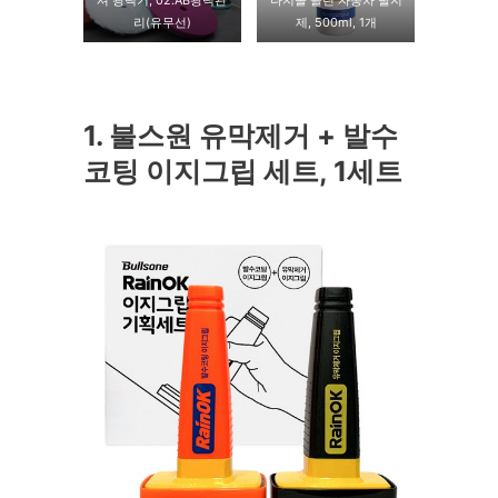
셔 광택기, 02.AB광택관
나지올 클린 자동차 탈지
리(유무선)
제, 500ml, 1개
1. 불스원 유막제거 + 발수
코팅 이지그립 세트, 1세트