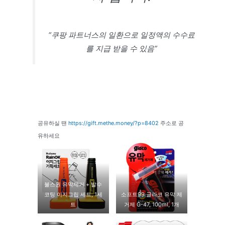
“쿠팡 파트너스의 일환으로 일정액의 수수료
를 지급 받을 수 있음”
공유하실 땐
https://gift.methe.money/?p=8402
주소로 공
유하세요
불스원 유막제거 + 발수
코팅 이지그립 세트, 1세
소프트99 글라코 유막 제
트
거제 G-47, 100ml, 1개