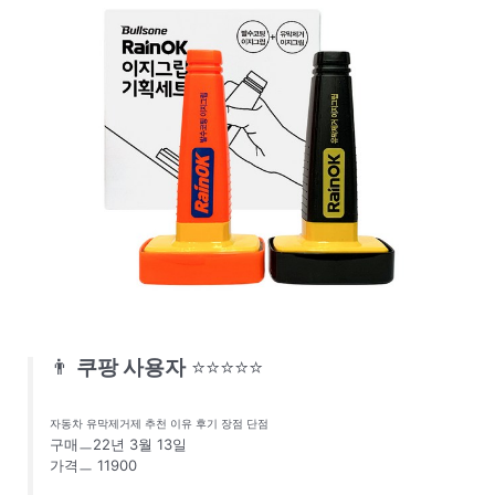
👨
쿠팡 사용자
⭐⭐⭐⭐⭐
자동차 유막제거제 추천 이유 후기 장점 단점
구매ㅡ22년 3월 13일
가격ㅡ 11900