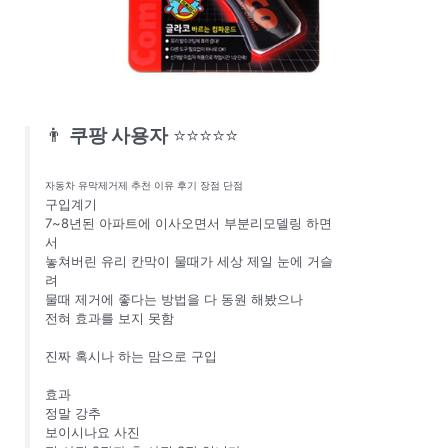
👨
쿠팡 사용자
⭐⭐⭐⭐⭐
자동차 유막제거제 추천 이유 후기 장점 단점
구입계기
7~8년된 아파트에 이사오면서 부분리모델링 하면
서
놓쳐버린 유리 칸막이 물때가 세상 제일 눈에 거슬
려
물때 제거에 좋다는 방법을 다 동원 해봤으나
전혀 효과를 보지 못함
진짜 혹시나 하는 맘으로 구입
효과
정말 강추
보이시나요 사진