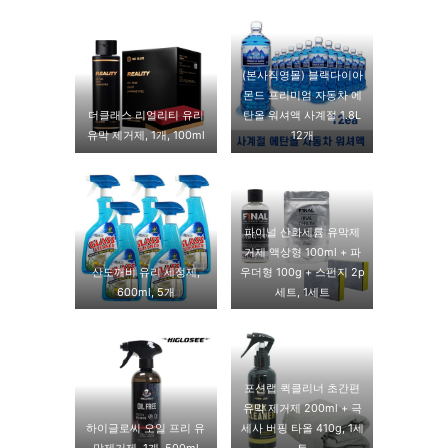
(본사직영몰) 블랙다이아
몬드 프리미엄 자동차 에
더클래스 리얼리티 유리
탄올 워셔액 사계절 1.8L
유막 제거제, 1개, 100ml
12개
파이널 산화세륨 유막제
거제 액상형 100ml + 파
산도깨비 유리 세정제,
우더형 100g + 스펀지 2p
600ml, 5개
세트, 1세트
포션랩 퀵클리너 초간편
유막 제거제 200ml + 극
하이글로씨 오일 프리 유
세사 버핑 타올 410g, 1세
막제거제, 1개, 500ml
트