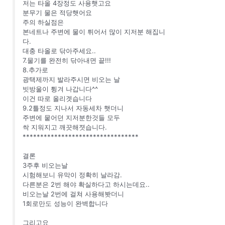
저는 타올 4장정도 사용햇고요
분무기 물은 적당햇어요
주의 하실점은
본네트나 주변에 물이 튀어서 많이 지저분 해집니
다.
대충 타올로 닦아주세요..
7.물기를 완전히 닦아내면 끝!!!
8.추가로
광택제까지 발라주시면 비오는 날
빗방울이 튕겨 나갑니다^^
이건 따로 올리겟습니다
9.2틀정도 지나서 자동세차 햇더니
주변에 뭍어던 지저분한것들 모두
싹 지워지고 깨끗해졋습니다.
*********************************
결론
3주후 비오는날
시험해보니 유막이 정확히 날라감.
다른분은 2번 해야 확실하다고 하시는데요..
비오는날 2번에 걸쳐 사용해봣더니
1회로만도 성능이 완벽합니다
그리고요