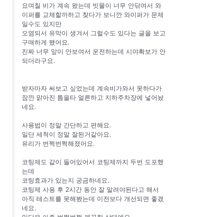
요며칠 비가 계속 왔는데 빗물이 너무 안닦여서 와
이퍼를 교체할까하고 찾다가 보니깐 와이퍼가 문제
일수도 있지만
오염되서 유막이 생겨서 그럴수도 있다는 글을 보고
구매하게 됐어요.
진짜 너무 앞이 안보여서 운전하는데 시야확보가 안
되더라구요.
받자마자 써보고 싶었는데 계속비가와서 못하다가
잠깐 맑아진 틈을타 얼른하고 지하주차장에 넣어놨
네요.
사용법이 정말 간단하고 편해요.
일단 세척이 정말 잘된거같아요.
유리가 번쩍번쩍해졌어요.
코팅제도 같이 들어있어서 코팅제까지 두번 도포했
는데
코팅효과가 있는지 궁금하네요.
코팅제 사용 후 2시간 동안 잘 말려야된다고 해서
아직 테스트를 못해봤는데 이전보다 개선되면 좋겠
네요.
일단은 아주 번쩍번쩍 깨끗한 상태에요.