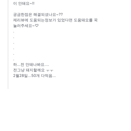
이 안돼요~!!
궁금한점은 해결되셨나요~??
제리뷰에 도움되는정보가 있었다면 도움돼요를 꾹
눌러주세요~♡
.
.
.
.
.
.
하...전 안돼나봐요....
전그냥 돼지할께요 ㅜㅜ
2월28일...50개 다먹음...