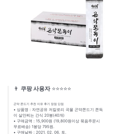
👨
쿠팡 사용자
⭐⭐⭐⭐⭐
곤약 쫀드기 추천 이유 후기 장점 단점
• 상품명 : 자연공유 저칼로리 곡물 곤약쫀드기 쫀득
이 살안찌는 간식 20봉(40개)
• 구매금액 : 15,900원 (19,800원이상 묶음주문시
무료배송) 1봉당 795원.
• 구매날짜 : 2021. 02. 06. 토.