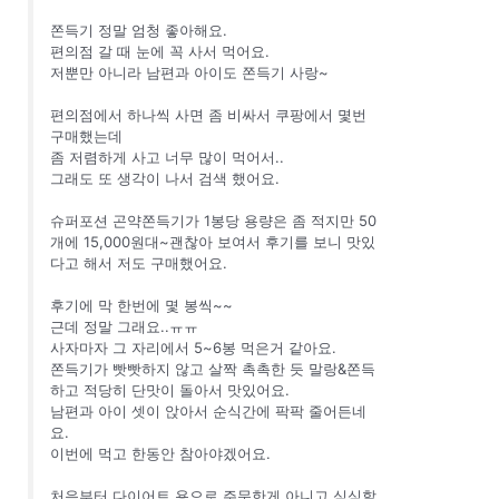
쫀득기 정말 엄청 좋아해요.
편의점 갈 때 눈에 꼭 사서 먹어요.
저뿐만 아니라 남편과 아이도 쫀득기 사랑~
편의점에서 하나씩 사면 좀 비싸서 쿠팡에서 몇번
구매했는데
좀 저렴하게 사고 너무 많이 먹어서..
그래도 또 생각이 나서 검색 했어요.
슈퍼포션 곤약쫀득기가 1봉당 용량은 좀 적지만 50
개에 15,000원대~괜찮아 보여서 후기를 보니 맛있
다고 해서 저도 구매했어요.
후기에 막 한번에 몇 봉씩~~
근데 정말 그래요..ㅠㅠ
사자마자 그 자리에서 5~6봉 먹은거 같아요.
쫀득기가 빳빳하지 않고 살짝 촉촉한 듯 말랑&쫀득
하고 적당히 단맛이 돌아서 맛있어요.
남편과 아이 셋이 앉아서 순식간에 팍팍 줄어든네
요.
이번에 먹고 한동안 참아야겠어요.
처음부터 다이어트 용으로 주문한게 아니고 심심할