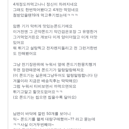
4개정도까먹고나니 정신이 차려지네요
그래도 한번먹어봤다고 4개만 먹었네요
첨받았을땐19개 먹고후기썼는데ㅋㅋㅋ
암튼 기가 막히게 맛있는쫀드기에요
이거전엔 그 곤약쫀드기 약간검은포장 그 유명한거
그거먹었거든요 걔보다 이게 양이더많고 이게 더맛
있어요
뭐 튀기고 설탕찍고 전자렌지돌리고 전 그런거한번
도 안해봤어요
그냥 전기장판위에 누워서 옆에 쫀드기한뭉치행겨
두면 장판때문에 쫀드기가 말랑말랑해져요
(이 쫀드기는 실온에그냥두어도 말랑말랑합니다 단
겨울이라 지금은 배송직후는 딱딱해요)
그럼 누워서 티비보면서 까먹으면되요
튀기고말고 할것도없어요ㅋㅋ
(요 쫀드기는 씹으면 씹을수록 달아요)
남편이 바닥에 깔린 50개를 보더니
익~ 쫀드기를 왤케 대량구매했어~?? 라고 묻는데
ㅋㅋ사실 이거두번째야~