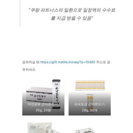
“쿠팡 파트너스의 일환으로 일정액의 수수료
를 지급 받을 수 있음”
공유하실 땐
https://gift.methe.money/?p=10480
주소로 공
유하세요
자연공유 곤약쫀드기,
슈퍼포션 곤약쫀드기,
35g, 20봉
29g, 50개