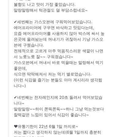
불향도 나고 맛이 가장 좋았습니다.
말랑말랑해서 턱관절도 덜 부담스럽네요~
✔세번째는 가스오븐에 구워먹어보았습니다.
에어프라이어에 구우면 바삭하고 맛있다는데,
요즘 에어프라이어를 사용하지 않아 박스에 싸서 높
은곳에 올려놨는데 꺼내기가 귀찮아서 기냥 가스오
븐에 구웠습니다.
전체적으로 고르게 아주 먹음직스러운 색깔이 나면
서 노릇노릇 잘~~ 구워졌습니다~
가스오븐에서 꺼내서 바로 먹을때는 말랑해서 먹기
좋은데,
식으면 딱딱해져서 저는 먹기 별로였습니다.
(이런 식감을 즐기는 분들도 아마 계시리라 생각됩
니다~)
✔네번째는 전자레인지에 20초 돌려서 먹어보았습
니다~
말랑말랑~~하이 쫀뜩쫀득~~하니 그냥 먹는것보다
찰떡같은 느낌이 있어서 식감이 좋습니다~
❤유통기한이 22년 6월 1일 까지로~
저는 짧다고 생각하지 않는데(6월 1일까지 충분히