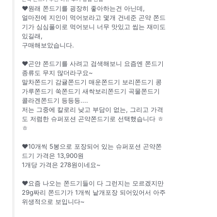
❤원래 쫀드기를 굉장히 좋아하는건 아닌데,
얼마전에 지인이 먹어보라고 몇개 건네준 곤약 쫀드
기가 심심풀이로 먹어보니 너무 맛있고 씹는 재미도
있길래,
구매해보았습니다.
❤곤얀 쫀드기를 사려고 검색해보니 요즘엔 쫀드기
종류도 무지 많더라구요~
말차쫀드기 감귤쫀드기 매운쫀드기 보리쫀드기 콩
가루쫀드기 쑥쫀드기 새싹보리쫀드기 곡물쫀드기
콜라겐쫀드기 등등등....
저는 그중에 칼로리 낮고 부담이 없는, 그리고 가격
도 저렴한 슈퍼포션 곤약쫀드기로 선택했습니다 ㅎ
ㅎ
❤10개씩 5봉으로 포장되어 있는 슈퍼포션 곤약쫀
드기 가격은 13,900원
1개당 가격은 278원이네요~
❤요즘 나오는 쫀드기들이 다 그런지는 모르겠지만
29g짜리 쫀드기가 1개씩 낱개포장 되어있어서 아주
위생적으로 보입니다~