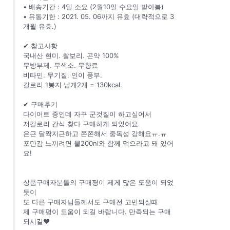
• 배송기간 : 4일 소요 (2월10일 수요일 받아봄)
• 유통기한 : 2021. 05. 06까지 유효 (대략적으로 3
개월 유효.)
✔ 참고사항
국내산 현미. 찰보리. 곤약 100%
무방부제. 무색소. 무향료
비타민. 무기질. 인이 풍부.
칼로리 1봉지 낱개2개 = 130kcal.
✔ 구매후기
다이어트 중인데 자꾸 군것질이 하고싶어서
저칼로리 간식 찾다 구매하게 되었어요.
은근 달짝지근하고 쫀쫀해서 중독성 강해요ㅠ.ㅠ
포만감 느끼려면 물200nl와 함께 먹으라고 돼 있어
요!
상품구매자분들의 구매평이 제게 많은 도움이 되었
듯이
또 다른 구매자님들께서도 구매전 고민되실때
제 구매평이 도움이 되길 바랍니다. 만족되는 구매
되시길❤