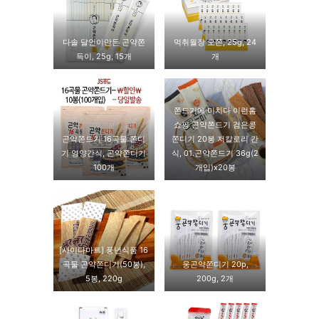
다솔 달인이만든 곤약쫀
먹취월장 오쫀, 25g, 24
득이, 25g, 15개
개
쫀드기에 미치다 이런홈
쇼핑 곤약쫀드기 검은콩
곤약쫀드기 16곡물 쫀디
쫀디기 20봉 저칼로리 간
기 영양간식, 곤약쫀디기
식, 01.곤약쫀드기 36g(2
100개
개입)x20봉
[사이다마트] 풍년식품 16
곡물 곤약쫀디기(50봉),
웅곤약쫀디기 20p,
5봉, 220g
200g, 2개