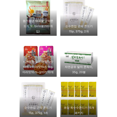
원조풍년 16곡물 곤약쫀
드기 10개X10봉(100개
순수한집 곤약 쫀드기
입)
15p, 375g, 2개
서현유통 설곤약 향라맛
10개 + 마라맛10개 18g,
자연공유 말차 쫀득이,
마라맛10개+샹라맛10개
35g, 20봉
순수한집 곤약 쫀드기
초당 옥수수쫀디기 15개
15p, 375g, 1개
패키지