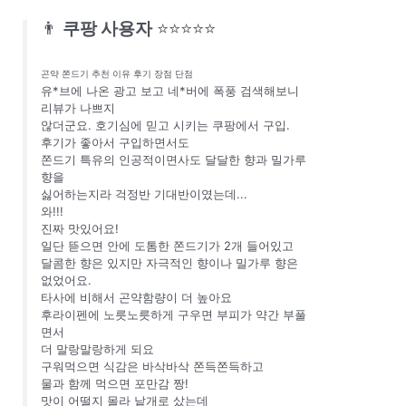
👨
쿠팡 사용자
⭐⭐⭐⭐⭐
곤약 쫀드기 추천 이유 후기 장점 단점
유*브에 나온 광고 보고 네*버에 폭풍 검색해보니
리뷰가 나쁘지
않더군요. 호기심에 믿고 시키는 쿠팡에서 구입.
후기가 좋아서 구입하면서도
쫀드기 특유의 인공적이면사도 달달한 향과 밀가루
향을
싫어하는지라 걱정반 기대반이였는데...
와!!!
진짜 맛있어요!
일단 뜯으면 안에 도톰한 쫀드기가 2개 들어있고
달콤한 향은 있지만 자극적인 향이나 밀가루 향은
없었어요.
타사에 비해서 곤약함량이 더 높아요
후라이펜에 노릇노릇하게 구우면 부피가 약간 부풀
면서
더 말랑말랑하게 되요
구워먹으면 식감은 바삭바삭 쫀득쫀득하고
물과 함께 먹으면 포만감 짱!
맛이 어떨지 몰라 낱개로 샀는데