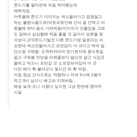
쫀드기를 얼마전에 처음 먹어봤는데
매력적임.
어렷을때 쫀드기 이미지는 색소들어가고 엄청달고
하는 불량식품으로(아토피로인해 간식 잘 안먹고 어
렸을때 부터 음식 가려먹음)이미지가 안좋았음 그래
도 집에서 심심할때 먹음 좋을 것 같아서 성분을 찾
아보다 곤약존드기발견 다른 쫀드기랑 칼로리는 비
슷한데 색소안들어가고 포만감이 더 크다고 하여 일
단소량 구매함. 도착하자마자 전기렌지에 종이호일
깔고 구워봄 맛있음 타제품보다 덜단것 같고 식감굿
물하고 먹으니 포만감 굿 소포장되어있어 더 굿
다만 배가 확 불러오다 몇시간 뒤 확 꺼짐..
아침 점심 간식으로는 적합하나 저녁 5시에 2봉지
먹고 9시 넘으니 배고파 미쳐버림..
배송 늦게 오니 사겠다 싶으면 그냥 한번에 쟁여두
시길