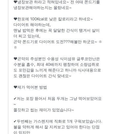
❤냉장보관 하라고 적혀있네요~ 전 여태 쫀드기를
냉장보관해야하는지는 몰랐네요~
❤한포에 100Kcal로 낮은 칼로리라고 하네요~
다이어트 해야하는데,
맨날 밥먹은 후에는 꼭 달달한 간식이 땡겨서 살이
더 찌고 있는데,
곤약 쫀드기로 다이어트 도전???해볼만 하군요~ ㅎ
ㅎ
❤곤약의 주성분인 수용성 식이섬유 글루코만난은
수분을 흡수, 최대 40배까지 팽창하여 소량섭취로
도 포만감을 느끼게 해준다고 하니까 식사대용으로
도 괜찮은 다이어트 간식 맞네요~
❤제가 먹어본 방법
✔저는 포장 뜯어서 처음 두개는 그냥 먹어보았어요
~
쫄깃하고 씹는 재미가 있었습니다~
✔두번째는 가스렌지에 직화로 1개 구워보았습니다.
불을 약하게 해서 잘 지켜보고 있어야 한다는 단점
이 있지만