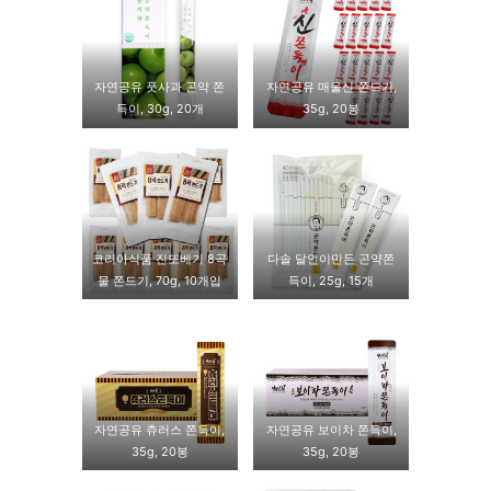
자연공유 풋사과 곤약 쫀
자연공유 매울신 쫀드기,
득이, 30g, 20개
35g, 20봉
코리아식품 진또베기 8곡
다솔 달인이만든 곤약쫀
물 쫀드기, 70g, 10개입
득이, 25g, 15개
자연공유 츄러스 쫀득이,
자연공유 보이차 쫀득이,
35g, 20봉
35g, 20봉