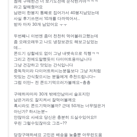
첨에 구매한건 너 보기도전에 순삭한거야ㅋㅋㅋ
라고 말해줬어요
남편이 한봉지 통째로 집어가서 40봉지남았는데
사실 후기쓰면서 10개를 다까먹어서..
받자 마자 30개 남았어요 ㅜㅜ
두번째니 이번엔 좀더 천천히 먹어볼라고했는데
좀 오래오래두고 나도 냉장보관도 해보고싶었는
데...
쫀드기 상할세도 없이 그냥 내뱃속으로 직행ㅋㅋ
그리고 전에도말했듯이 다이어트용아닙니다
그냥 건강하고 맛있는 간식입니다
중독적이라 다이어트하시는분들보다 그냥 저처럼
맛있는 간식찾으시는 분들에게 추천드립니다~
그럼 이만~ 전 쫀드기먹으러가볼께요~총총
구매하자마자 30개 밖에안남아서 슬프지만
남은거라도 잘지켜서 잘먹어볼께요
혹시라도 쫀드기먹어볼까? 근데 50개는 너무많은거
아닌가? 하시는분~
안많아요 사세요 당신은 충분히 드실수있어요!!
우린 그럴수있잖아요 그죠~??
당장구매하세요 고민은 배송을 늦출뿐 아무런도움