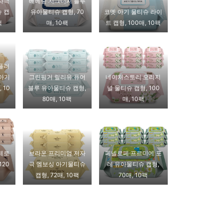
자극
베베숲 시그니처 블루
 캡
유아물티슈 캡형, 70
코멧 아기 물티슈 라이
팩
매, 10팩
트 캡형, 100매, 10팩
플러
 아기
그린핑거 릴리유 퓨어
네이처스토리 오리지
 10
블루 유아물티슈 캡형,
널 물티슈 캡형, 100
80매, 10팩
매, 10팩
제로
브라운 프리미엄 저자
페넬로페 프르미에 포
120
극 엠보싱 아기물티슈
레 유아물티슈 캡형,
캡형, 72매, 10팩
70매, 10팩