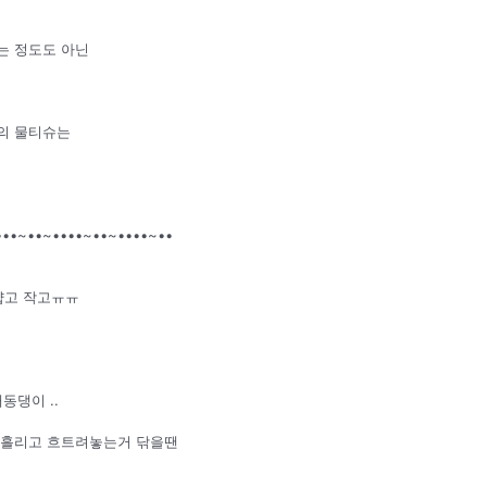
는 정도도 아닌
의 물티슈는
•••~••~••••~••~••••~••
얇고 작고ㅠㅠ
동댕이 ..
 흘리고 흐트려놓는거 닦을땐