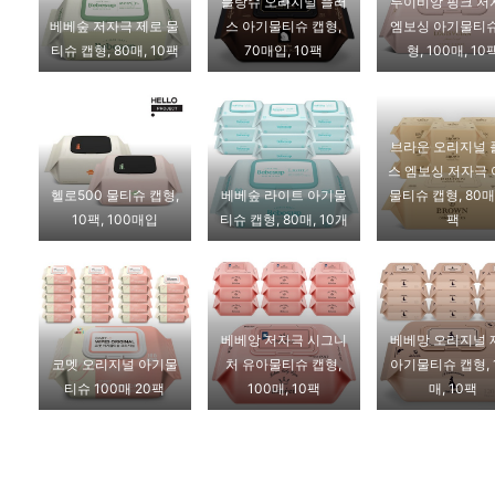
블랑슈 오리지널 플러
루이비앙 핑크 저
베베숲 저자극 제로 물
스 아기물티슈 캡형,
엠보싱 아기물티슈
티슈 캡형, 80매, 10팩
70매입, 10팩
형, 100매, 10
브라운 오리지널 
스 엠보싱 저자극
헬로500 물티슈 캡형,
베베숲 라이트 아기물
물티슈 캡형, 80매,
10팩, 100매입
티슈 캡형, 80매, 10개
팩
베베앙 저자극 시그니
베베망 오리지널 
코멧 오리지널 아기물
처 유아물티슈 캡형,
아기물티슈 캡형, 
티슈 100매 20팩
100매, 10팩
매, 10팩