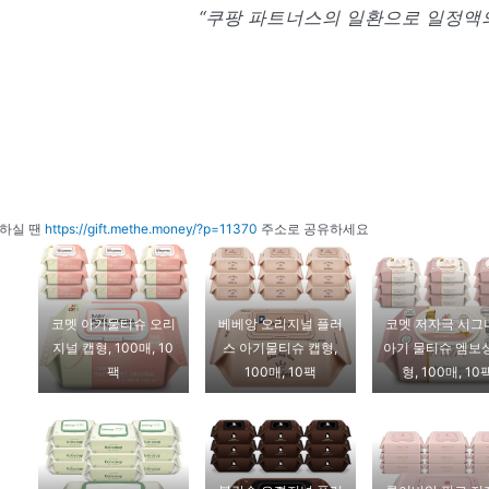
“쿠팡 파트너스의 일환으로 일정액의
하실 땐
https://gift.methe.money/?p=11370
주소로 공유하세요
코멧 아기물티슈 오리
베베앙 오리지널 플러
코멧 저자극 시그
지널 캡형, 100매, 10
스 아기물티슈 캡형,
아기 물티슈 엠보
팩
100매, 10팩
형, 100매, 10