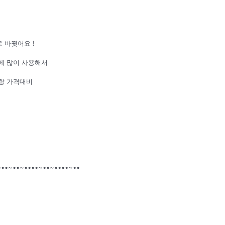
 바꿧어요 !
에 많이 사용해서
랑 가격대비
•••~••~••••~••~••••~••