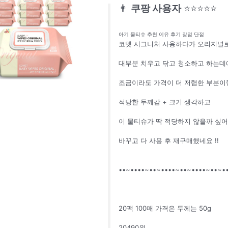
👨
쿠팡 사용자
⭐⭐⭐⭐⭐
아기 물티슈 추천 이유 후기 장점 단점
코멧 시그니처 사용하다가 오리지널로
대부분 치우고 닦고 청소하고 하는데
조금이라도 가격이 더 저렴한 부분이
적당한 두께감 + 크기 생각하고
이 물티슈가 딱 적당하지 않을까 싶어
바꾸고 다 사용 후 재구매했네요 !!
••~••••~••~••••~••~••••~••~•
20팩 100매 가격은 두께는 50g
20490원