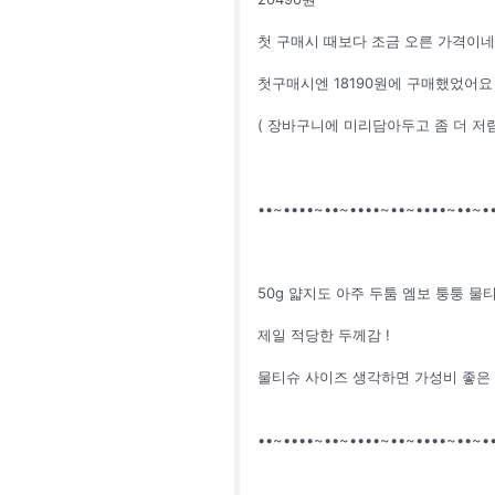
첫 구매시 때보다 조금 오른 가격이
첫구매시엔 18190원에 구매했었어요
( 장바구니에 미리담아두고 좀 더 저렴
••~••••~••~••••~••~••••~••~•
50g 얇지도 아주 두툼 엠보 퉁퉁 물
제일 적당한 두께감 !
물티슈 사이즈 생각하면 가성비 좋은 
••~••••~••~••••~••~••••~••~•