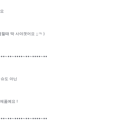
네요
할때 딱 사야겟어요 ;;ㅋ )
•••~••~••••~••~••••~••
티슈도 아닌
제품예요 !
•••~••~••••~••~••••~••