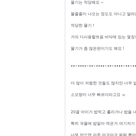
물기는 적당해요 ~
물줄줄이 나오는 정도도 아니고 말라
적당한 물기 !
거의 다사용할쯔음 바닥에 있는 몇장
물기가 좀 많은편이기도 해요 !
••~••••~••~••••~••~••••~••~•
더 많이 저렴한 것들도 많지만 너무 
소모량이 너무 빠르더라고요 ㅠ
20갤 아이가 밥먹고 흘리거나 밥을 내
특히 국물에 밥말아 먹은거 여기저기
너무 얇으면 아주 마구마구 팍팍 뽑아