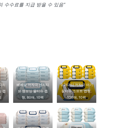
 수수료를 지급 받을 수 있음”
니처
베베숲 저자극 센시티
슈퍼대디 저자극 아기
싱 캡
브 엠보싱 물티슈 캡
물티슈 소프트 캡형,
팩
형, 80매, 10팩
100매, 10팩