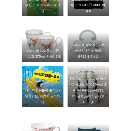
우산, 스트키 노리타케, 1
밴드 NBGU9SC003-19,
권
블랙
노리다케 림오차드가든
노리다케 림오차드가든
커피잔 2인조 세트,
머그컵 375ml, PINK, 2개
GREEN, 1세트
[Noritake] 노리다케 햄프
셔 머그컵 페어 2P세트 3
나는 미끄럼틀이 좋아, 내
종 택1 P91332/4335,
일도맑음, 스즈키 노리타
03.골드_플래티넘세트
케
4335_6