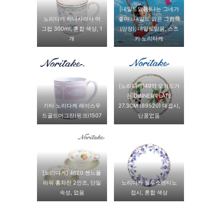
[내일도맑음]나는 그네가
노리다케 하나사라사 머
좋아 : 내일도 맑은 그림책
그컵 300ml, 혼합 색상, 1
(양장), 내일도맑음, 스즈
개
키 노리타케
[노리다케]4911 오차드가
든 DINNER PLATE
기타 노리다케 레이스우
27.3CM (89520) 대접시,
드골드머그잔(핑크)1507
단품없음
[노리다케] 4620 젠느플
라워 홍차잔 2인조, 단일
노리다케 블루소렌티노
속성, 없음
접시, 혼합 색상