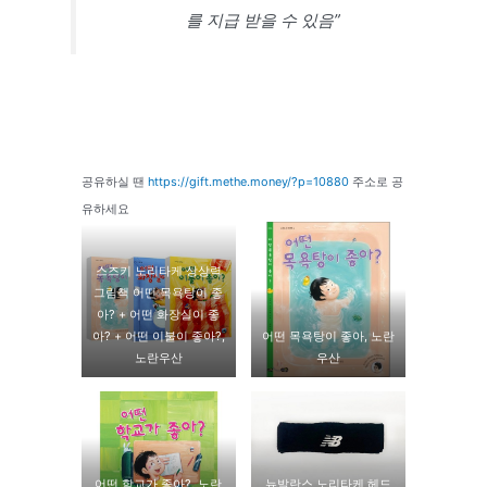
를 지급 받을 수 있음”
공유하실 땐
https://gift.methe.money/?p=10880
주소로 공
유하세요
스즈키 노리타케 상상력
그림책 어떤 목욕탕이 좋
아? + 어떤 화장실이 좋
아? + 어떤 이불이 좋아?,
어떤 목욕탕이 좋아, 노란
노란우산
우산
어떤 학교가 좋아?, 노란
뉴발란스 노리타케 헤드