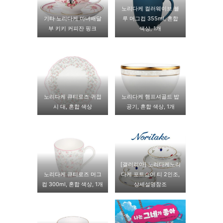
노리다케 컬러웨이브 블
기타 노리다케 마녀배달
루 머그컵 355ml, 혼합
부 키키 커피잔 핑크
색상, 1개
노리다케 큐티로즈 귀접
노리다케 햄프셔골드 밥
시 대, 혼합 색상
공기, 혼합 색상, 1개
[갤러리아] 노리다케노리
노리다케 큐티로즈 머그
다케 포트쇼어 티 2인조,
컵 300ml, 혼합 색상, 1개
상세설명참조