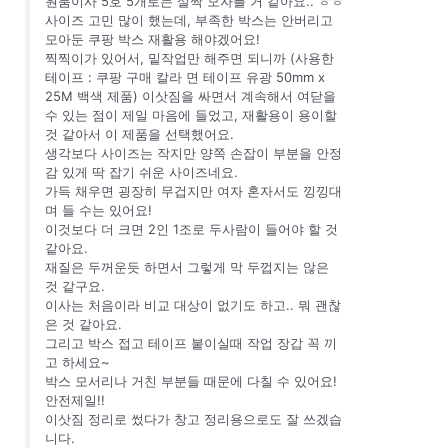
원룸이사 5호 5개로는 살짝 모자를 거 같아요.. ㅎㅎ
사이즈 고민 많이 했는데, 부족한 박스는 안버리고
모아둔 쿠팡 박스 재활용 해야겠어요!
찍찍이가 있어서, 밑작업만 해주면 되니까 (사용한
테이프 : 쿠팡 구매 칼라 면 테이프 유광 50mm x
25M 백색 제품) 이삿짐을 싸면서 계속해서 여닫을
수 있는 점이 제일 마음에 들었고, 재활용이 용이할
것 같아서 이 제품을 선택했어요.
생각보다 사이즈는 작지만 양쪽 손잡이 부분을 안정
감 있게 딱 잡기 쉬운 사이즈네요.
가득 채우면 굉장히 무겁지만 여자 혼자서도 낑낑대
며 들 수는 있어요!
이것보다 더 크면 2인 1조로 두사람이 들어야 할 것
같아요.
재질은 두꺼운듯 하면서 그렇게 막 두껍지는 않은
것 같구요.
이사는 처음이라 비교 대상이 없기도 하고.. 뭐 괜찮
은 것 같아요.
그리고 박스 접고 테이프 붙이실때 작업 장갑 꼭 끼
고 하세요~
박스 모서리나 거친 부분들 때문에 다칠 수 있어요!
안전제일!!
이삿짐 정리로 썼다가 창고 정리용으로도 잘 쓰겠습
니다.