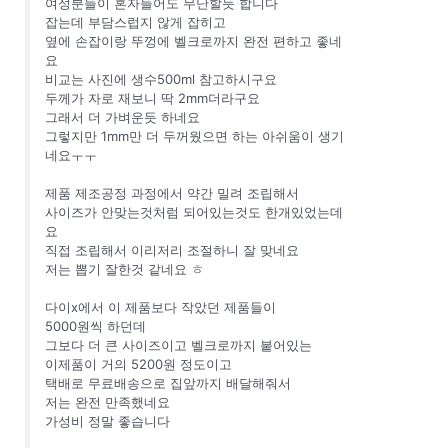
여성분들이 혼자들어도 무난할듯 합니다
잡는데 부담스럽지 않게 잡히고
옆에 손잡이랑 뚜껑에 벨크로까지 완전 편하고 좋네
요
비교는 사진에 생수500ml 참고하시구요
두께가 자로 재보니 딱 2mm더라구요
그래서 더 가벼운듯 하네요
그렇지만 1mm만 더 두꺼웠으면 하는 아쉬움이 생기
네요ㅜㅜ
제품 제조공정 과정에서 약간 밀려 조립해서
사이즈가 안맞는것처럼 되어있는것도 한개있었는데
요
직접 조립해서 이리저리 조절하니 잘 맞네요
저는 뽑기 잘한것 같네요 ㅎ
다이x에서 이 제품보다 작았던 제품들이
5000원씩 하던데
그보다 더 큰 사이즈이고 벨크로까지 붙어있는
이제품이 거의 5200원 정도이고
택배로 무료배송으로 집앞까지 배달해줘서
저는 완전 만족했네요
가성비 정말 좋습니다