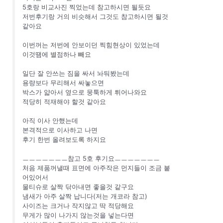
5호랑 비교사진 찍었는데 참고하시면 될듯요
저번후기랑 거의 비슷해서 그것도 참고하시면 될것
같아요
이번꺼는 저번에 안보이던 찍힘현상이 있었는데
이것땜에 별점하나 빼요
일단 잘 안쓰는 짐을 싸서 놔둬봤는데
용량보다 무리해서 싸놓으면
박스가 얇아서 옆으로 뭉툭하게 튀어나와요
적당히 적재해야 할것 같아요
아직 이사 안했는데
본격적으로 이사하고 나면
후기 한번 올려보도록 하지요
ㅡㅡㅡㅡㅡㅡㅡ참고 5호 후기요ㅡㅡㅡㅡㅡㅡㅡ
처음 제품꺼낼때 표면에 아주작은 먼지들이 조금 붙
어있어서
물티슈로 살짝 닦아내면 좋을것 같구요
냄새가 아주 살짝 납니다(저는 개코라 참고)
사이즈는 크거나 작지않고 딱 적당해요
무게가 많이 나가지 않는것을 넣는다면