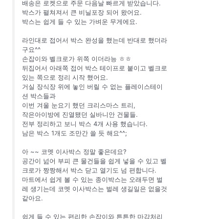
배송은 로켓으로 주문 다음날 빠르게 받았습니다.
박스가 펼쳐져서 큰 비닐포장 되어 왔어요.
박스는 쉽게 들 수 있는 가벼운 무게에요.
라인대로 접어서 박스 완성을 했는데 반대로 했더라
구요^^
손잡이와 벨크로가 위쪽 이더라능 ㅎㅎ
뒤집어서 아래쪽 접어 박스 테이프로 붙이고 벨크로
있는 쪽으로 정리 시작 했어요.
거실 장식장 위에 놓인 버릴 수 없는 플레이스테이
션 박스들과
이번 겨울 눈요기 했던 크리스마스 트리,
작은아이방에 진열됐던 실바니안 건물들.
전부 정리하고 보니 박스 4개 사용 했습니다.
남은 박스 1개도 조만간 쓸 듯 해요^^;
아 ~~ 코멧 이사박스 정말 좋은데요?
공간이 넖어 부피 큰 물건들을 쉽게 넣을 수 있고 벨
크로가 짱짱해서 박스 닫고 열기도 넘 편합니다.
마트에서 쉽게 볼 수 있는 종이박스는 오래두면 벌
레 생기는데 코멧 이사박스는 벌레 생길일은 없을것
같아요.
쉽게 들 수 있는 편리한 손잡이와 튼튼한 마감처리