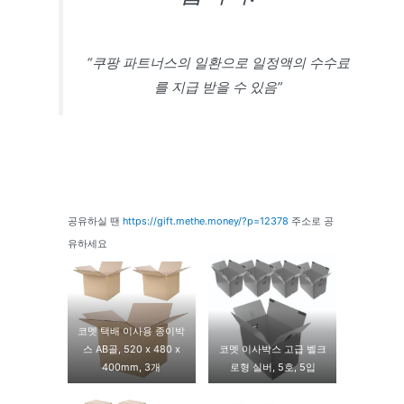
“쿠팡 파트너스의 일환으로 일정액의 수수료
를 지급 받을 수 있음”
공유하실 땐
https://gift.methe.money/?p=12378
주소로 공
유하세요
코멧 택배 이사용 종이박
스 AB골, 520 x 480 x
코멧 이사박스 고급 벨크
400mm, 3개
로형 실버, 5호, 5입