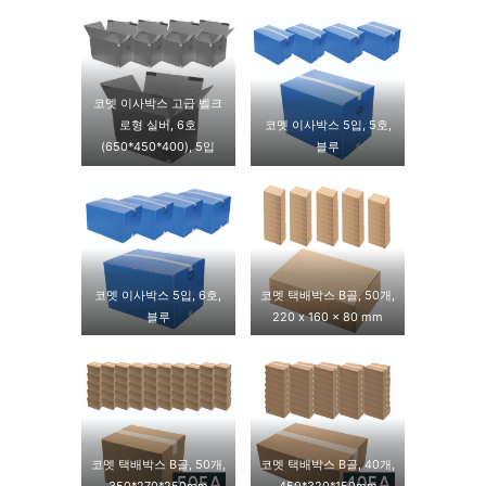
코멧 이사박스 고급 벨크
로형 실버, 6호
코멧 이사박스 5입, 5호,
(650*450*400), 5입
블루
코멧 이사박스 5입, 6호,
코멧 택배박스 B골, 50개,
블루
220 x 160 x 80 mm
코멧 택배박스 B골, 50개,
코멧 택배박스 B골, 40개,
350*270*250mm
450*320*150mm