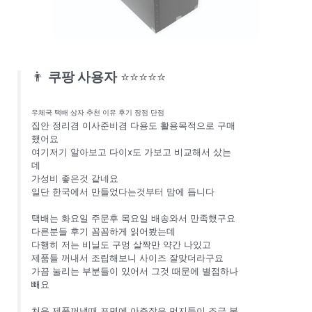
👨
쿠팡 사용자
⭐⭐⭐⭐⭐
우체국 택배 상자 추천 이유 후기 장점 단점
집안 정리겸 이사준비겸 다용도 활용목적으로 구매
했어요
여기저기 알아보고 다이x도 가보고 비교해서 샀는
데
가성비 좋은것 같네요
일단 한국에서 만들었다는것부터 맘에 듭니다
택배는 화요일 주문후 목요일 배송와서 만족했구요
다른분들 후기 꼼꼼하게 읽어봤는데
다행히 저는 비닐도 구멍 살짝만 약간 나있고
제품들 꺼내서 조립해보니 사이즈 잘맞더라구요
가끔 눌리는 부분들이 있어서 그것 때문에 별점하나
빼요
처음 제품꺼낼때 표면에 아주작은 먼지들이 조금 붙