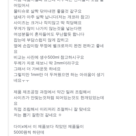
어있어서
물티슈로 살짝 닦아내면 좋을것 같구요
냄새가 아주 살짝 납니다(저는 개코라 참고)
사이즈는 크거나 작지않고 딱 적당해요
무게가 많이 나가지 않는것을 넣는다면
여성분들이 혼자들어도 무난할듯 합니다
잡는데 부담스럽지 않게 잡히고
옆에 손잡이랑 뚜껑에 벨크로까지 완전 편하고 좋네
요
비교는 사진에 생수500ml 참고하시구요
두께가 자로 재보니 딱 2mm더라구요
그래서 더 가벼운듯 하네요
그렇지만 1mm만 더 두꺼웠으면 하는 아쉬움이 생기
네요ㅜㅜ
제품 제조공정 과정에서 약간 밀려 조립해서
사이즈가 안맞는것처럼 되어있는것도 한개있었는데
요
직접 조립해서 이리저리 조절하니 잘 맞네요
저는 뽑기 잘한것 같네요 ㅎ
다이x에서 이 제품보다 작았던 제품들이
5000원씩 하던데