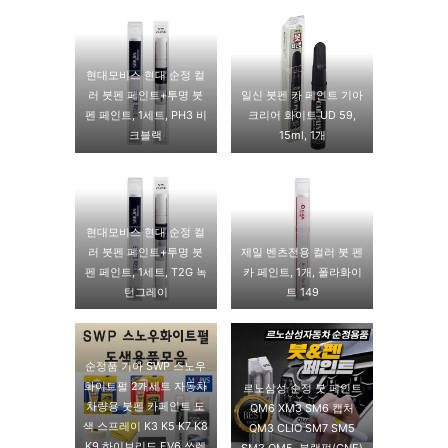
현대모비스 현대 순정 컬
러 붓펜 페인트+투명 붓
일신 붓펜 카 페인트 기아
펜 페인트, 1세트, PH3 비
크리어 화이트 UD 59,
크블랙
15ml, 1개
현대모비스 현대 순정 컬
러 붓펜 페인트+투명 붓
제일 벤츠전용 컬러 붓 펜
펜 페인트, 1세트, T2G 녹
카 페인트, 1개, 폴라화이
턴그레이
트 149
순정품 기아 SWP 스노우
화이트펄 2개세트 자동차
르노삼성 순정 붓 페인트
차량용 붓펜 카페인트 도
QM6 XM3 SM6 캡처
색 스프레이 K3 K5 K7 K8
QM3 CLIO SM7 SM5
K9 하이브리드 EV6 쏘렌
SM3 QM5, 블랙펄(GNE)