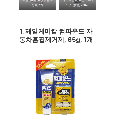
제일케미컬 투명 붓펜페
이 카페인트, 투명스프레
인트, 1개
이(마감제), 200ml
1. 제일케미칼 컴파운드 자
동차흠집제거제, 65g, 1개