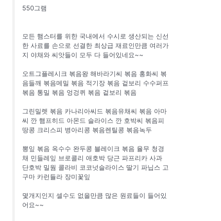
550그램
모든 햄스터를 위한 국내에서 수시로 생산되는 신선
한 사료를 손으로 선결한 최상급 재료인만큼 여러가
지 야채와 씨앗들이 모두 다 들어있네요~~
오트그플레시크 볶음왕 해바라기씨 볶음 홍화씨 볶
음들깨 볶음메밀 볶음 적기장 볶음 겉보리 수수퍼프
볶음 통밀 볶음 엉겅퀴 볶음 겉보리 볶음
그린밀렛 볶음 카나리아씨드 볶음유채씨 볶음 아마
씨 깐 햄프히드 아몬드 슬라이스 깐 호박씨 볶음피
땅콩 크리스피 병아리콩 볶음렌틸콩 볶음녹두
뽕잎 볶음 옥수수 완두콩 블레이크 볶음 율무 청경
채 민들레잎 브로콜리 애호박 당근 파프리카 사과
단호박 밀웜 콜라비 코코넛슬라이스 딸기 파닙스 고
구마 카런듈라 장미꽃잎
몇개지인지 셀수도 없을만큼 많은 원료들이 들어있
어요~~