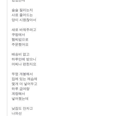
슬슬 질리는지
사료 줄어드는
양이 시원찮아서
새로 바꿔주려고
쿠팡에서
햄찌밥으로
주문했어요
배송비 없고
하루만에 받으니
어찌나 편한지요
뚜껑 개봉해서
집에 있는 제습제
몇개 더 넣어두고
하루 급여량
계량해서
넣어줬는데
낮잠도 안자고
나와선