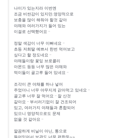
나이가 있는지라 이번엔
조금 비싼감이 있지만.영양적으로
보충을 많이 해줘야 할것 같아
야채와 여러가지가 들어 있는
이걸로 선택했어요ᆢ
정말 색감이 너무 이뻐네요ᆢ
초등 저희딸 예쁘서 한번 먹어보고
싶다고 할 정도네요ᆢ
야채들이랑 꽃잎 브로콜리
아몬드 등등 너무 많은 야채와
먹이들이 골고루 들어 있네요ᆢ
조각이 큰 야채를 하나 넣어
주었더니 너무 야무지게 갉아먹고 있네요ᆢ
골고루 너무 잘 먹어요ᆢ잘 산것
같아요ᆢ부서러기없이 잘 건조되어
있고, 여러가지 야채들과 혼합되어
있으니 영양적으로도 문제
없을 것 같아요ᆢ
깔끔하게 비닐이 아닌, 통으로
들어있어서 보관도 너무 편한듯~~