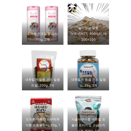
살아있는 밀웜
로라펫 건조밀웜 간식,
1+1EVENT!!, 400마리, 대
115g, 2개
200+200
내츄럴한 열풍 건조 밀웜
내츄럴한 동결 건조 밀웜
리필, 200g, 1개
소, 25g, 1개
도치퀸 마루칸 하무하무
서울아쿠아룸 네츄럴 포
식빵 소동물간식, 20g, 1
뮬러 프리미엄 고슴도치
개
사료, 600g, 1개