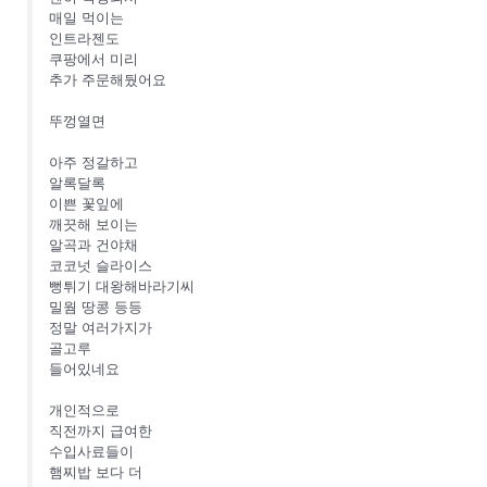
매일 먹이는
인트라젠도
쿠팡에서 미리
추가 주문해뒀어요
뚜껑열면
아주 정갈하고
알록달록
이쁜 꽃잎에
깨끗해 보이는
알곡과 건야채
코코넛 슬라이스
뻥튀기 대왕해바라기씨
밀웜 땅콩 등등
정말 여러가지가
골고루
들어있네요
개인적으로
직전까지 급여한
수입사료들이
햄찌밥 보다 더