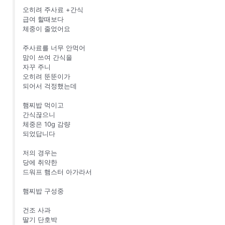
오히려 주사료 +간식
급여 할때보다
체중이 줄었어요
주사료를 너무 안먹어
맘이 쓰여 간식을
자꾸 주니
오히려 뚠뚠이가
되어서 걱정했는데
햄찌밥 먹이고
간식끊으니
체중은 10g 감량
되었답니다
저의 경우는
당에 취약한
드워프 햄스터 아가라서
햄찌밥 구성중
건조 사과
딸기 단호박