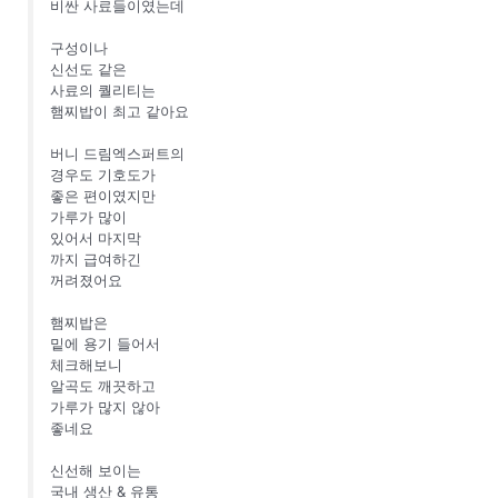
비싼 사료들이였는데
구성이나
신선도 같은
사료의 퀄리티는
햄찌밥이 최고 같아요
버니 드림엑스퍼트의
경우도 기호도가
좋은 편이였지만
가루가 많이
있어서 마지막
까지 급여하긴
꺼려졌어요
햄찌밥은
밑에 용기 들어서
체크해보니
알곡도 깨끗하고
가루가 많지 않아
좋네요
신선해 보이는
국내 생산 & 유통