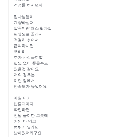
걱정들 하시던데
집사님들이
계량하실때
알곡이랑 채소 & 과일
핀셋으로 골라서
적절히 섞어서
급여하시면
오히려
추가 간식급여할
필요 없이 좋을수도
있을것 같아요
저의 경우는
이런 점에서
만족도가 높았어요
매일 아가
밥줄때마다
확인하면
전날 급여한 그릇에
거의 다 먹고
뻥튀기 몇개만
남아있더라구요