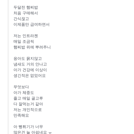
두달전 햄찌밥
처음 구매해서
간식끊고
이제품만 급여하면서
저는 인트라젠
매일 조금씩
햄찌밥 위에 뿌려주니
응아도 묽지않고
냄새도 거의 안나고
아가 건강에 이상이
생긴적은 없었어요
무엇보다
아가 체중도
줄고 매일 골고루
다 잘먹는거 같아
저는 개인적으로
만족해요
아 뻥튀기가 너무
많은건 늘 아쉽네요 ㅠ