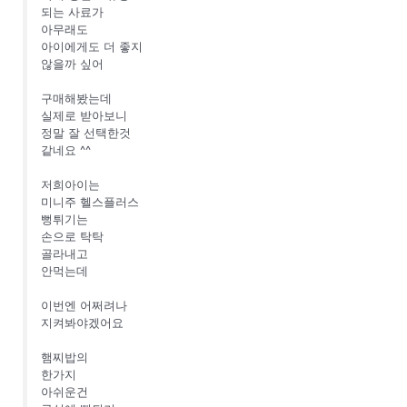
되는 사료가
아무래도
아이에게도 더 좋지
않을까 싶어
구매해봤는데
실제로 받아보니
정말 잘 선택한것
같네요 ^^
저희아이는
미니주 헬스플러스
뻥튀기는
손으로 탁탁
골라내고
안먹는데
이번엔 어쩌려나
지켜봐야겠어요
햄찌밥의
한가지
아쉬운건