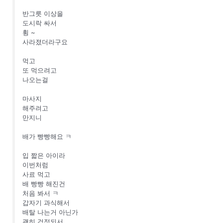
반그릇 이상을
도시락 싸서
휭 ~
사라졌더라구요
먹고
또 먹으려고
나오는걸
마사지
해주려고
만지니
배가 빵빵해요 ㅋ
입 짧은 아이라
이번처럼
사료 먹고
배 빵빵 해진건
처음 봐서 ㅋ
갑자기 과식해서
배탈 나는거 아닌가
괜히 걱정되서