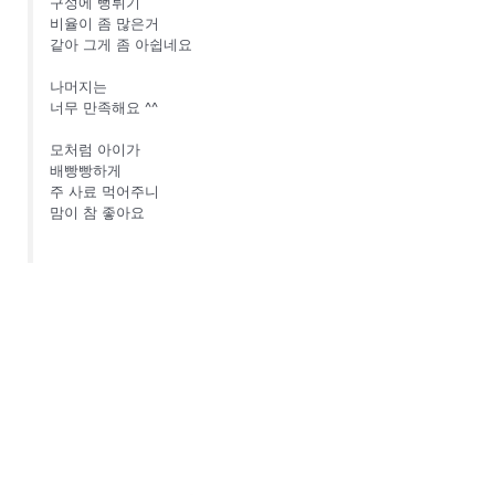
구성에 뻥튀기
비율이 좀 많은거
같아 그게 좀 아쉽네요
나머지는
너무 만족해요 ^^
모처럼 아이가
배빵빵하게
주 사료 먹어주니
맘이 참 좋아요