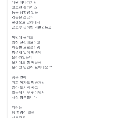
대왕 해바라기씨
코코넛 슬라이스
등등 당함량 있는
것들은 조금씩
핀셋으로 골라내서
골고루 급여한 덕분인듯요
이번에 온거도
엄청 신선해보이고
깨끗한 브로콜리랑
청경채 잎이 맨위에
올라와있는데
보기에도 참 깨끗해
보이고 맛있어 보이네요 ^^
땅콩 옆에
저희 아가도 땅콩처럼
앉아 도시락 싸고
있는게 너무 귀여워서
사진 첨부합니다
더러는
당 함량이 많은
사료라고