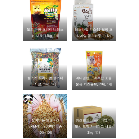
헬로 수퍼 프리미엄 햄스
햄스타일 믹스49 웰빙 프
터 사료, 1.1kg, 1개
리미엄 햄스터푸드, 1개
웰스펫 프리미엄 햄스터
미니멀랜드 마루칸 소동
사료, 2kg, 1개
물용 치즈큐브, 70g, 1개
살아있는 밀웜 1+1
펫츠핸들러 프리미엄 티
EVENT!!, 200마리, 중
모시 토끼 기니피그 사료,
100+100
3kg, 1개