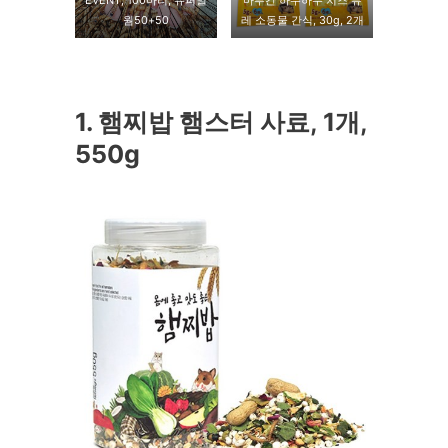
EVENT, 100마리, 슈퍼밀
마루칸 하무하무 치즈 퓨
웜50+50
레 소동물 간식, 30g, 2개
1. 햄찌밥 햄스터 사료, 1개,
550g