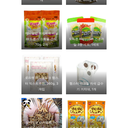
애니멀밥 해피세트 바닐
라 드롭스 소동물 간식,
도치퀸 HappySet 건조과
70g, 2개
일 3종 세트, 1세트
로라펫 애니멀파크 햄스
터 익스트루전, 360g, 3
햄스터 아크릴 자석 급수
개입
기 거치대, 1개
살아있는 슈퍼밀웜 1+1