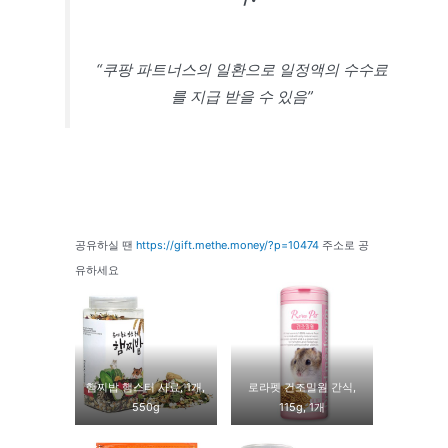
“쿠팡 파트너스의 일환으로 일정액의 수수료
를 지급 받을 수 있음”
공유하실 땐
https://gift.methe.money/?p=10474
주소로 공
유하세요
햄찌밥 햄스터 사료, 1개,
로라펫 건조밀웜 간식,
550g
115g, 1개