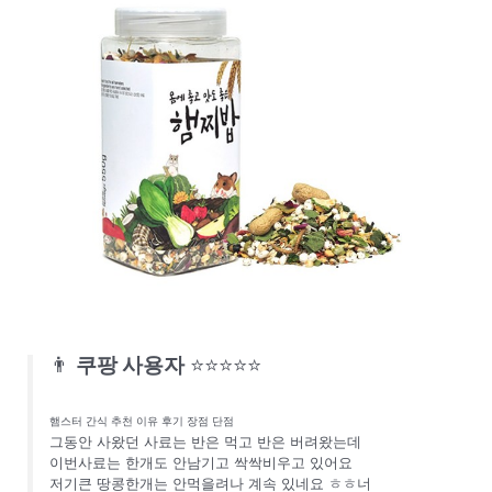
👨
쿠팡 사용자
⭐⭐⭐⭐⭐
햄스터 간식 추천 이유 후기 장점 단점
그동안 사왔던 사료는 반은 먹고 반은 버려왔는데
이번사료는 한개도 안남기고 싹싹비우고 있어요
저기큰 땅콩한개는 안먹을려나 계속 있네요 ㅎㅎ너