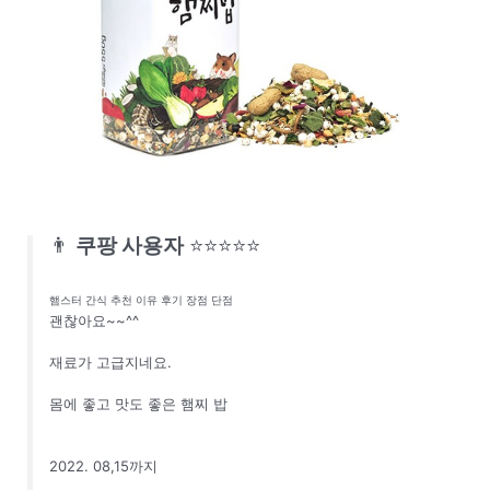
👨
쿠팡 사용자
⭐⭐⭐⭐⭐
햄스터 간식 추천 이유 후기 장점 단점
괜찮아요~~^^
재료가 고급지네요.
몸에 좋고 맛도 좋은 햄찌 밥
2022. 08,15까지