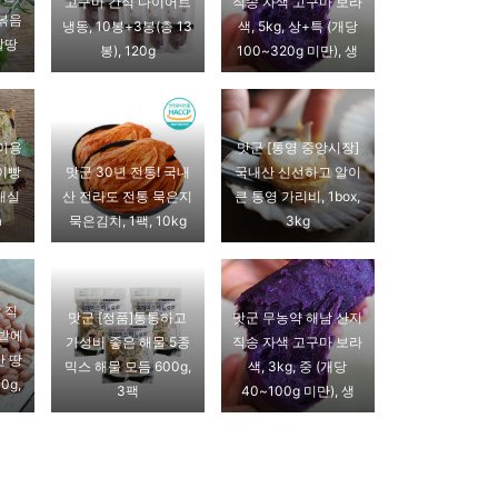
고구마 간식 다이어트
직송 자색 고구마 보라
 볶음
냉동, 10봉+3봉(총 13
색, 5kg, 상+특 (개당
알땅
봉), 120g
100~320g 미만), 생
 이용
맛군 [통영 중앙시장]
이빵
맛군 30년 전통! 국내
국내산 신선하고 알이
 매실
산 전라도 전통 묵은지
큰 통영 가리비, 1box,
a
묵은김치, 1팩, 10kg
3kg
 직
맛군 [정품]통통하고
맛군 무농약 해남 산지
토밭에
가성비 좋은 해물 5종
직송 자색 고구마 보라
산 땅
믹스 해물 모듬 600g,
색, 3kg, 중 (개당
0g,
3팩
40~100g 미만), 생