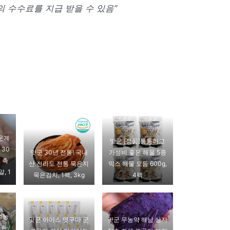
 수수료를 지급 받을 수 있음”
운계
맛군 [정품]통통하고
 30
맛군 30년 전통! 국내
가성비 좋은 해물 5종
. 촉
산 전라도 전통 묵은지
믹스 해물 모듬 600g,
, 1
묵은김치, 1팩, 3kg
4팩
성농
맛군 아이스 엿구마 군
맛군 무농약 해남 산지
일한