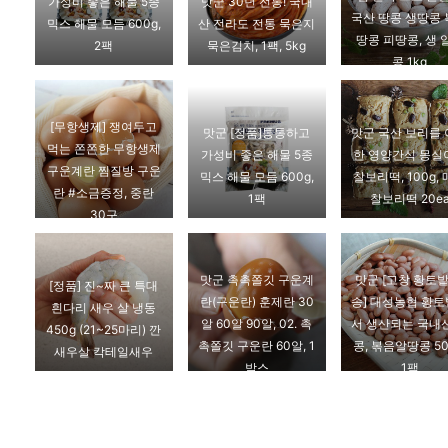
가성비 좋은 해물 5종
맛군 30년 전통! 국내
국산 땅콩 생땅콩
믹스 해물 모듬 600g,
산 전라도 전통 묵은지
땅콩 피땅콩, 생 
2팩
묵은김치, 1팩, 5kg
콩 1kg
[무항생제] 쟁여두고
맛군 [정품]통통하고
맛군 국산 보리를
먹는 쫀쫀한 무항생제
가성비 좋은 해물 5종
한 영양간식 몽실
구운계란 찜질방 구운
믹스 해물 모듬 600g,
찰보리떡, 100g,
란 #소금증정, 중란
1팩
찰보리떡 20e
30구
맛군 촉촉쫄깃 구운계
맛군 [고창 황토밭
[정품] 진~짜 큰 특대
란(구운란) 훈제란 30
송] 대성농협 황
흰다리 새우 살 냉동
알 60알 90알, 02. 촉
서 생산되는 국내
450g (21~25마리) 깐
촉쫄깃 구운란 60알, 1
콩, 볶음알땅콩 50
새우살 칵테일새우
박스
1팩