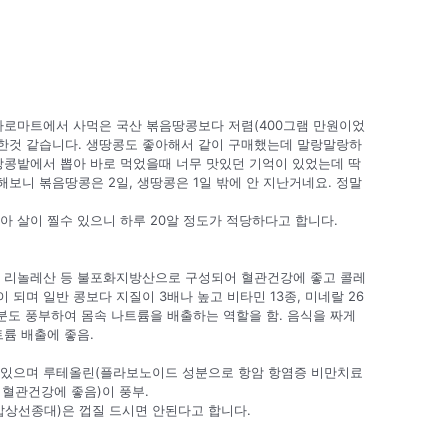
나로마트에서 사먹은 국산 볶음땅콩보다 저렴(400그램 만원이었
소한것 같습니다. 생땅콩도 좋아해서 같이 구매했는데 말랑말랑하
땅콩밭에서 뽑아 바로 먹었을때 너무 맛있던 기억이 있었는데 딱
보니 볶음땅콩은 2일, 생땅콩은 1일 밖에 안 지난거네요. 정말
이 많아 살이 찔수 있으니 하루 20알 정도가 적당하다고 합니다.
, 리놀레산 등 불포화지방산으로 구성되어 혈관건강에 좋고 콜레
되며 일반 콩보다 지질이 3배나 높고 비타민 13종, 미네랄 26
성분도 풍부하여 몸속 나트륨을 배출하는 역할을 함. 음식을 짜게
트륨 배출에 좋음.
 있으며 루테올린(플라보노이드 성분으로 항암 항염증 비만치료
혈관건강에 좋음)이 풍부.
갑상선종대)은 껍질 드시면 안된다고 합니다.