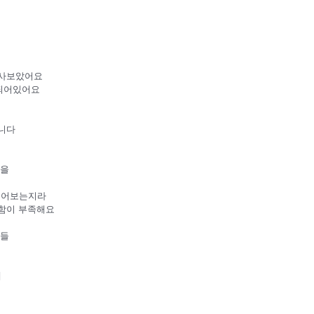
 사보았어요
되어있어요
니다
콩을
사먹어보는지라
함이 부족해요
아들
데