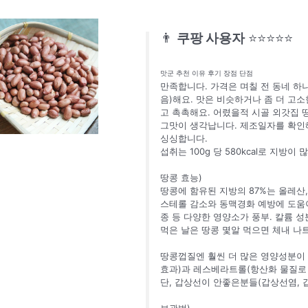
👨
쿠팡 사용자
⭐⭐⭐⭐⭐
맛군 추천 이유 후기 장점 단점
만족합니다. 가격은 며칠 전 동네 하
음)해요. 맛은 비슷하거나 좀 더 고
고 촉촉해요. 어렸을적 시골 외갓집 
그맛이 생각납니다. 제조일자를 확인해
싱싱합니다.
섭취는 100g 당 580kcal로 지방
땅콩 효능)
땅콩에 함유된 지방의 87%는 올레산
스테롤 감소와 동맥경화 예방에 도움이 
종 등 다양한 영양소가 풍부. 칼륨 
먹은 날은 땅콩 몇알 먹으면 체내 나
땅콩껍질엔 훨씬 더 많은 영양성분이
효과)과 레스베라트롤(항산화 물질로 
단, 갑상선이 안좋은분들(갑상선염, 
보관법)