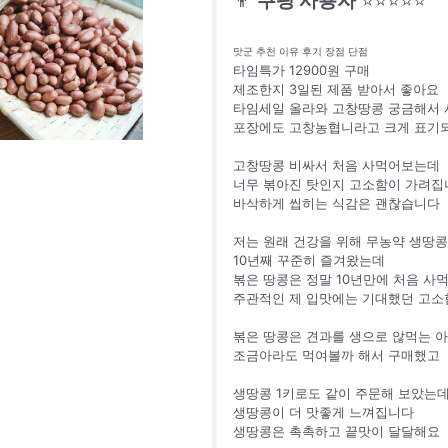
👨
쿠팡 사용자
⭐⭐⭐⭐⭐
맛군 추천 이유 후기 장점 단점
타임특가 12900원 구매
제조한지 3일된 제품 받아서 좋아요
타임세일 올라와 고창땅콩 궁금해서
포장에도 고창농협니라고 크게 표기
고창땅콩 비싸서 처음 사먹어보는데
너무 볶아진 탓인지 고소함이 가려집
바삭하게 씹히는 식감은 괜찮습니다
저는 원래 건강을 위해 무농약 생땅
10년째 꾸준히 즐겨왔는데
볶은 땅콩은 정말 10년만에 처음 
주관적인 제 입맛에는 기대했던 고소
볶은 땅콩은 견과를 생으로 않먹는 
조금아라도 먹여볼까 해서 구매했고
생땅콩 1키로도 같이 주문해 보았는
생땅콩이 더 맛좋게 느껴집니다
생땅콩은 촉촉하고 끝맛이 달달해요