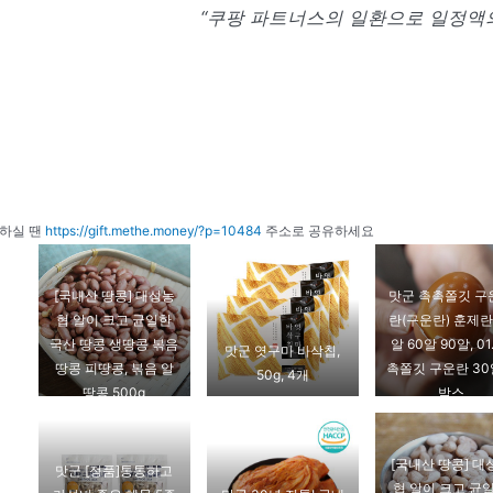
“쿠팡 파트너스의 일환으로 일정액의
하실 땐
https://gift.methe.money/?p=10484
주소로 공유하세요
[국내산 땅콩] 대성농
맛군 촉촉쫄깃 구
협 알이 크고 균일한
란(구운란) 훈제란
국산 땅콩 생땅콩 볶음
알 60알 90알, 01
맛군 엿구마 바삭칩,
땅콩 피땅콩, 볶음 알
촉쫄깃 구운란 30알
50g, 4개
땅콩 500g
박스
[국내산 땅콩] 대
맛군 [정품]통통하고
협 알이 크고 균