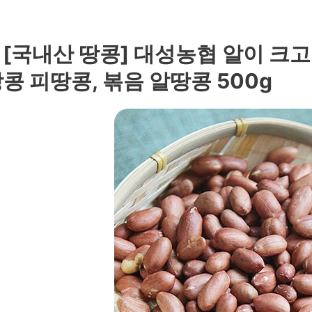
. [국내산 땅콩] 대성농협 알이 크
콩 피땅콩, 볶음 알땅콩 500g