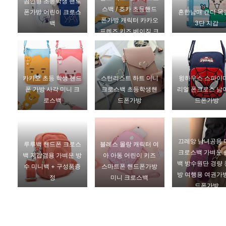
곰인형 초등학생 핸드
스백 / 조카 초등핸드
폰가방 어린이 크로스
흔한남매 캔디 목
폰가방 캐릭터 카카오
백
3단 지갑
프렌즈 키즈 베이직 크
로스백
카카오 초등 학생 핸드
스턴리스트 하트 미니
윙하우스 스파이
폰 가방 사각 미니 크
크로스백 초등학생핸
리얼 폰크로스 남
로스백
드폰가방
드폰가방
끄레앙 남녀공용 
루루백 핸드폰 크로스
블레스 몰랑 캐릭터 여
크로스백 가벼운 
백 지갑겸용 가벼운 방
아 아동 어린이 키즈
백 방수원단 경량
수 미니백 + 구성품증
스마트폰 핸드폰가방
방 여행용 여권가
정
미니 크로스백
드폰가방