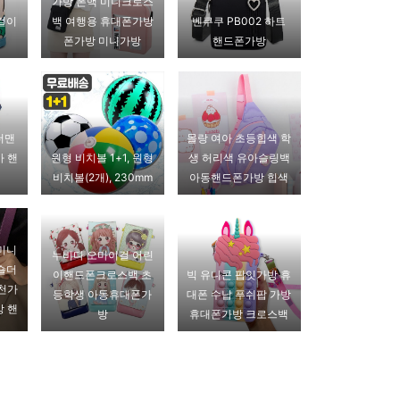
가방 폰백 미니크로스
걸이
백 여행용 휴대폰가방
벤쿠쿠 PB002 하트
폰가방 미니가방
핸드폰가방
더맨
몰랑 여아 초등힙색 학
아 핸
원형 비치볼 1+1, 원형
생 허리색 유아슬링백
비치볼(2개), 230mm
아동핸드폰가방 힙색
미니
누비다 오마이걸 어린
숄더
이핸드폰크로스백 초
빅 유니콘 팝잇가방 휴
 천가
등학생 아동휴대폰가
대폰 수납 푸쉬팝 가방
방 핸
방
휴대폰가방 크로스백