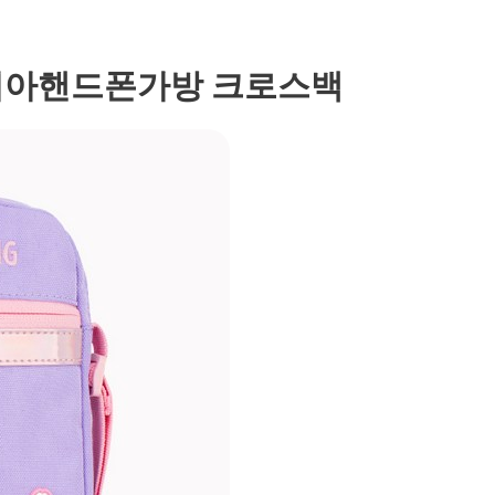
 여아핸드폰가방 크로스백