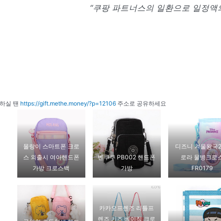
“쿠팡 파트너스의 일환으로 일정액의
하실 땐
https://gift.methe.money/?p=12106
주소로 공유하세요
몰랑이 스마트폰 크로
디즈니 겨울왕국2
스 외출시 여아핸드폰
벤쿠쿠 PB002 핸드폰
로라 물병크로
가방 크로스백
가방
FR0179
카카오프렌즈 리틀프
렌즈 키즈 베이직 크로