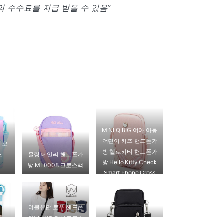
 수수료를 지급 받을 수 있음”
MINI Q BIG 여아 아동
어린이 키즈 핸드폰가
 오
방 헬로키티 핸드폰가
스
몰랑 데일리 핸드폰가
방 Hello Kitty Check
방 ML0008 크로스백
Smart Phone Cross
크로스백
더블유팝 로우 핸드폰