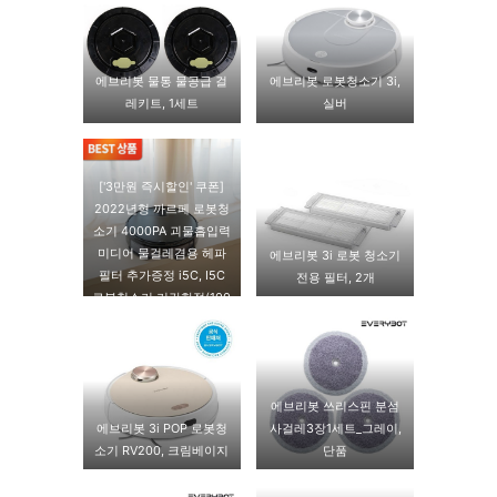
에브리봇 물통 물공급 걸
에브리봇 로봇청소기 3i,
레키트, 1세트
실버
['3만원 즉시할인' 쿠폰]
2022년형 까르페 로봇청
소기 4000PA 괴물흡입력
미디어 물걸레겸용 헤파
에브리봇 3i 로봇 청소기
필터 추가증정 i5C, I5C
전용 필터, 2개
로봇청소기 기간한정(100
대 한정수량)
에브리봇 쓰리스핀 분섬
에브리봇 3i POP 로봇청
사걸레3장1세트_그레이,
소기 RV200, 크림베이지
단품