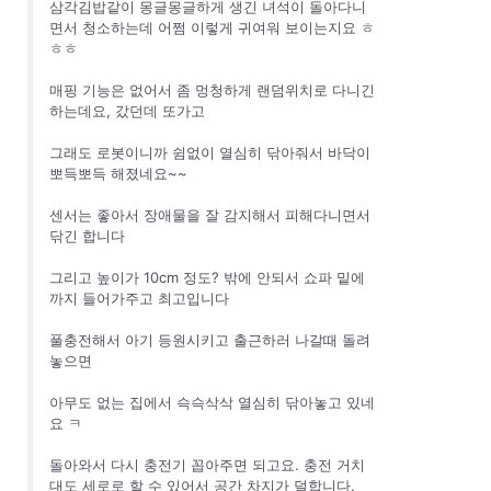
삼각김밥같이 몽글몽글하게 생긴 녀석이 돌아다니
면서 청소하는데 어쩜 이렇게 귀여워 보이는지요 ㅎ
ㅎㅎ
매핑 기능은 없어서 좀 멍청하게 랜덤위치로 다니긴
하는데요, 갔던데 또가고
그래도 로봇이니까 쉼없이 열심히 닦아줘서 바닥이
뽀득뽀득 해졌네요~~
센서는 좋아서 장애물을 잘 감지해서 피해다니면서
닦긴 합니다
그리고 높이가 10cm 정도? 밖에 안되서 쇼파 밑에
까지 들어가주고 최고입니다
풀충전해서 아기 등원시키고 출근하러 나갈때 돌려
놓으면
아무도 없는 집에서 슥슥삭삭 열심히 닦아놓고 있네
요 ㅋ
돌아와서 다시 충전기 꼽아주면 되고요. 충전 거치
대도 세로로 할 수 있어서 공간 차지가 덜합니다.