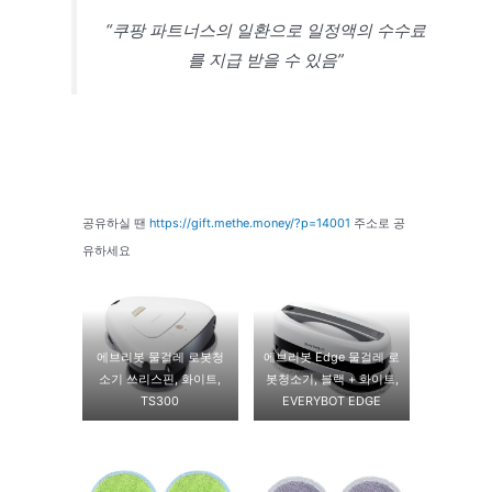
“쿠팡 파트너스의 일환으로 일정액의 수수료
를 지급 받을 수 있음”
공유하실 땐
https://gift.methe.money/?p=14001
주소로 공
유하세요
에브리봇 물걸레 로봇청
에브리봇 Edge 물걸레 로
소기 쓰리스핀, 화이트,
봇청소기, 블랙 + 화이트,
TS300
EVERYBOT EDGE