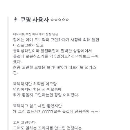
👨
쿠팡 사용자
⭐⭐⭐⭐⭐
에브리봇 추천 이유 후기 장점 단점
집에는 이미 로보락과 고민하다가 사정에 의해 들인
비스포크ai가 있고
폴리싱타일이라 물걸레질이 절박한 상황이어서
물걸레 로봇청소기를 약 5일정도? 검색해보고 구매
했다.
최종 고민한 모델은 브라바m6와 에브리봇 쓰리스
핀.
똑똑하지만 허약한 이모랑
멍청하지만 힘은 센 이모중에
뭐가 좋을지 고민하는건 정말 어려웠다.
똑똑하고 힘도 세면 좋겠지만
왜 그건 없는거지?????(물론 물걸레 전용중에 ㅠㅠ)
고민고민하다
그래도 일하는 꼬라지를 안보면 괜찮다는