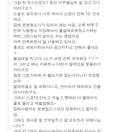
그럼 한 두시간정도? 동안 아주열심히 잘 닦고 다니
더라구요ㅎ
소음도 생각보다 너무 작아서 신경이 전혀 1도 안쓰
여요.
집에 로봇청소기가 있어서 얘는 아침, 오후 하루 2
번씩 자동청소 지정해놔서 물걸레로봇청소기에는
딱히 그런기능이 없어도 저는 괜찮아요
아주 만족하면서 잘 사용하고 있어요.
충전도 세워서하는거라 공간차지도 안해서 좋네요
ㅎ
물걸레질 하고다니는거 보면 진짜 귀여워요ㅋㅋㅋ
아 그리고 얘는 카페트나 이런거 깔려있음 못올라가
더라구요
첨엔 그런거위에 막 올라가면 젖는거아닌지 걱정했
는데
발매트들도 잘 피해다니고, 안마의자 매트에도 안올
라가더라구요.
그래서 신경1도안쓰고 켜놓고 빳데리 다 될때까지
풀로 돌리고 제할일해요~
집에사용하는 로봇청소기보단 멍청하다고 할지언
정,
그래도 센서로 잘 안부딪치고 잘 요리조리 피해다닙
니다ㅋ
근데 진그레이 문이나 벽같이 어두운색은 인식이 잘