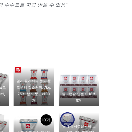
 수수료를 지급 받을 수 있음”
일리 클라시코 룽고 플
 플로
로우팩 캡슐커피, 7kg,
ml,
7531 봉지 룽고x100
일리캡슐 인텐소 18팩
개
8개
일리 봉지캡슐커피 모