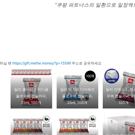
“쿠팡 파트너스의 일환으로 일정액의
하실 땐
https://gift.methe.money/?p=15599
주소로 공유하세요
일리 클라시코 미디움
일리 디카프 디카페인
일리 인텐소 다크
플로우팩 캡슐커피,
플로우팩 캡슐커피,
우팩 캡슐커피, 25
25ml, 100개
25ml, 100개
100개