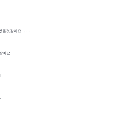
었을것같아요 ㅠ. .
 같아요
데
.