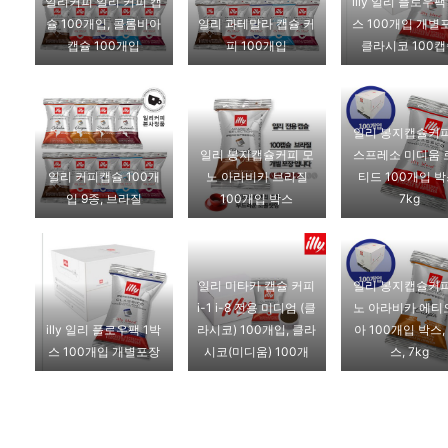
일리커피 일리 커피 캡
illy 일리 플로우팩
슐 100개입, 콜롬비아
일리 과테말라 캡슐 커
스 100개입 개별
캡슐 100개입
피 100개입
클라시코 100
일리 봉지캡슐커피
일리 봉지캡슐커피 모
스프레소 미디움 
일리 커피캡슐 100개
노 아라비카 브라질
티드 100개입 박
입 9종, 브라질
100개입 박스
7kg
일리 미타카 캡슐 커피
일리 봉지캡슐커피
i-1 i-8 전용 미디엄 (클
노 아라비카 에티
illy 일리 플로우팩 1박
라시코) 100개입, 클라
아 100개입 박스,
스 100개입 개별포장
시코(미디움) 100개
스, 7kg