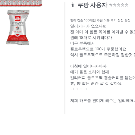
👨
쿠팡 사용자
⭐⭐⭐⭐⭐
일리 캡슐 100개입 추천 이유 후기 장점 단점
일리커피가 없었다면
전 아마 이 힘든 육아를 이겨낼 수 없
원래 18개로 시켜먹다가
너무 부족해서
플로우팩으로 100개 주문했어요
역시 플로우팩으로 주문하길 잘한것
아침에 일어나자마자
애기 울음 소리와 함께
일리커피 플로우팩 캡슐커피를 뜯는
휴, 향 맡는 순간 살 것 같아요
ㅋㅋㅋ ㅋ
저희 하루를 견디게 해주는 일리에요.