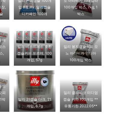
 1박
일리 커피캡슐 100개
노 아라비카 과테말라
포장,
입 8종 illy, 일리캡슐
100개입 박스, 7kg, 1
캡슐
디카페인 100개
박스
 에
로스
일리 네스프레소 호환
일리 봉지캡슐커피 모
스,
캡슐커피 포르테, 100
노 아라비카 인디아
개입, 57g
100개입 박스
 모
오피
일리 클라시코 미디엄
 1박
일리 21캡슐 다크, 21
캡슐 커피 100개입 **
개입, 6.7g
유통기한 2022.05**