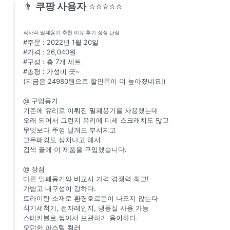
👨
쿠팡 사용자
⭐⭐⭐⭐⭐
직사각 밀폐용기 추천 이유 후기 장점 단점
#주문 : 2022년 1월 20일
#가격 : 26,040원
#구성 : 총 7개 세트
#총평 : 가성비 굿~
(지금은 24980원으로 할인폭이 더 높아졌네요!)
@ 구입동기
기존에 유리로 이뤄진 밀폐용기를 사용했는데
오래 되어서 그런지 유리에 미세 스크래치도 많고
무엇보다 뚜껑 날개도 부서지고
고무패킹도 상처나고 해서
검색 끝에 이 제품을 구입했습니다.
@ 장점
다른 밀폐용기와 비교시 가격 경쟁력 최고!
가볍고 내구성이 강하다.
트라이탄 소재로 환경호르몬이 나오지 않는다
식기세척기, 전자레인지, 냉동실 사용 가능
스테커블로 쌓아서 보관하기 용이하다.
모던한 파스텔 컬러