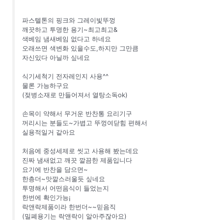
파스텔톤의 핑크와 그레이빛뚜껑
깨끗하고 투명한 용기~최고최고&
색베임 냄새베임 없다고 하네요
오래쓰면 색변화 있을수도,하지만 그만큼
자신있다 아닐까 싶네요
식기세척기 전자레인지 사용^^
물론 가능하구요
(젖병소재로 만들어져서 열탕소독ok)
손목이 약해서 무거운 반찬통 요리기구
꺼리시는 분들도~가볍고 뚜껑여닫힘 편해서
실용적일거 같아요
처음에 중성세제로 씻고 사용해 봤는데요
진짜 냄새없고 깨끗 깔끔한 제품입니다
요기에 반찬을 담으면~
한층더~맛깔스러울듯 싶네요
투명해서 어떤음식이 들었는지
한번에 확인가능¡
락앤락제품이라 한번더~~믿음직
(밀폐용기는 락앤락이 알아주잖아요)