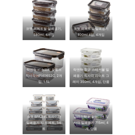
코멧 퍼펙트씰 밀폐용기,
코멧 퍼펙트씰 밀폐용기
580ml, 4개입
400ml 4입, 4개입
락앤락 비스프리 모듈러
락앤락 항균 스테커블 밀
직사각 HPI406S2C, 2개
폐용기 직사각 라이트 그
입, 1.5L
레이 350ml, 4개입, 단품
코멧 BPA프리 트라이탄
글라스락 퍼플에디션 직
밀폐용기 10조 세트, 1세
사각 밀폐용기 715ml, 4
트
개, 단품