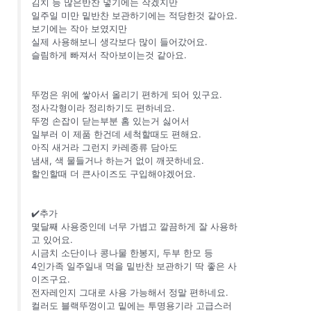
김치 등 많은반찬 넣기에는 작겠지만
일주일 미만 밑반찬 보관하기에는 적당한것 같아요.
보기에는 작아 보였지만
실제 사용해보니 생각보다 많이 들어갔어요.
슬림하게 빠져서 작아보이는것 같아요.
뚜껑은 위에 쌓아서 올리기 편하게 되어 있구요.
정사각형이라 정리하기도 편하네요.
뚜껑 손잡이 닫는부분 홈 있는거 싫어서
일부러 이 제품 한건데 세척할때도 편해요.
아직 새거라 그런지 카레종류 담아도
냄새, 색 물들거나 하는거 없이 깨끗하네요.
할인할때 더 큰사이즈도 구입해야겠어요.
✔️추가
몇달째 사용중인데 너무 가볍고 깔끔하게 잘 사용하
고 있어요.
시금치 소단이나 콩나물 한봉지, 두부 한모 등
4인가족 일주일내 먹을 밑반찬 보관하기 딱 좋은 사
이즈구요.
전자레인지 그대로 사용 가능해서 정말 편하네요.
컬러도 블랙뚜껑이고 밑에는 투명용기라 고급스러