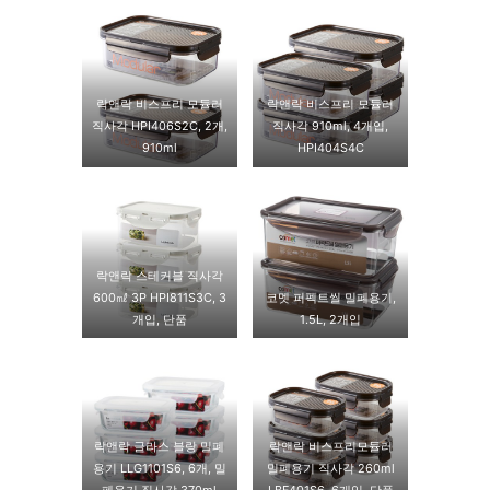
락앤락 비스프리 모듈러
락앤락 비스프리 모듈러
직사각 HPI406S2C, 2개,
직사각 910ml, 4개입,
910ml
HPI404S4C
락앤락 스테커블 직사각
600㎖ 3P HPI811S3C, 3
코멧 퍼펙트씰 밀폐용기,
개입, 단품
1.5L, 2개입
락앤락 글라스 블랑 밀폐
락앤락 비스프리모듈러
용기 LLG1101S6, 6개, 밀
밀폐용기 직사각 260ml
폐용기 직사각 370ml
LBF401S6, 6개입, 단품