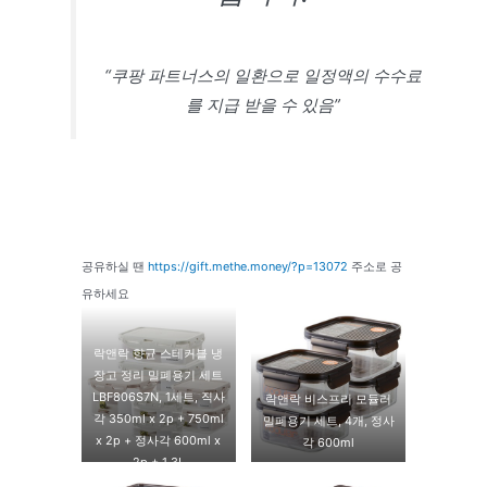
“쿠팡 파트너스의 일환으로 일정액의 수수료
를 지급 받을 수 있음”
공유하실 땐
https://gift.methe.money/?p=13072
주소로 공
유하세요
락앤락 향균 스테커블 냉
장고 정리 밀폐용기 세트
LBF806S7N, 1세트, 직사
락앤락 비스프리 모듈러
각 350ml x 2p + 750ml
밀폐용기 세트, 4개, 정사
x 2p + 정사각 600ml x
각 600ml
2p + 1.3L