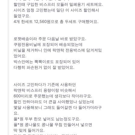
할인때 구입한 비스프리 모듈러 밀폐용기 세트에요.
사이즈 엄청 고민했는데 일단 이 사이즈 할인해서
들였구요.
4개 한세트 12,560원으로 총 두세트 구매했어요.
로켓배송이라 주문 다음날 바로 받았구요.
쿠팡전용비닐에 포장되어 배송되었는데
비닐을 제거하니 안에 락앤락 전용박스에 담겨져있
었어요.
박스안에는 뽁뽁이로도 포장되어 있어
다행히 파손된거 없이 잘 받았어요.
사이즈 고민하다가 기존에 사용하던
락앤락 비스프리 용량이랑 비슷해서
600미리로 주문했는데 생각보다 작더라구요.
할인 안하더라도 더 큰걸 사야했었나 싶었는데
몇달 사용해보니 그래도 들어갈껀 다 들어가더라구
요.
풀*원 두부 한모 넣어도 남는정도구요.
풀*원 콩나물도 콩나물 무침 만들어서 넣으면
딱 맞게 들어가요.