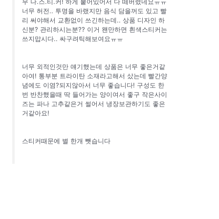
무 나.스.티.커! 하게 붙어있어서 다 떼버렸네요ㅠㅠ
너무 허전.. 투명을 바랬지만 음식 담을꺼도 있고 빨
리 써야해서 교환없이 쓰긴하는데.. 상품 디자인 하
신분? 관리하시는분?? 이거 왠만하면 흰색스티커는
쓰지맙시다.. 싸구려틱해보여요ㅠㅠ
너무 외적인것만 얘기했는데 상품은 너무 좋은거같
아여! 통부분 트라이탄 소재라고해서 샀는데 빨간양
념에도 이염?되지않아서 너무 좋습니다! 구성도 한
번 반찬했을때 딱 들어가는 양이여서 좋구 작은사이
즈는 파나 고추같은거 썰어서 냉장보관하기도 좋은
거같아요!
스티커때문에 별 한개 뺏습니다