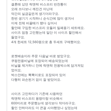
결혼때 샀던 락앤락 비스프리 반찬통이
오래 쓰다보니 깨진건 아닌데
약간의 실금같은게 생기더라구요.
한번 생기기 시작하니 순식간에 많이 생겨서
이제 전체 바꿀때가 됐다 싶어서
할인때 구입한 비스프리 모듈러 밀폐용기 세트에요.
사이즈 엄청 고민했는데 일단 이 사이즈 할인해서
들였구요.
4개 한세트 12,560원으로 총 두세트 구매했어요.
로켓배송이라 주문 다음날 바로 받았구요.
쿠팡전용비닐에 포장되어 배송되었는데
비닐을 제거하니 안에 락앤락 전용박스에 담겨져있
었어요.
박스안에는 뽁뽁이로도 포장되어 있어
다행히 파손된거 없이 잘 받았어요.
사이즈 고민하다가 기존에 사용하던
락앤락 비스프리 용량이랑 비슷해서
600미리로 주문했는데 생각보다 작더라구요.
할인 안하더라도 더 큰걸 사야했었나 싶었는데