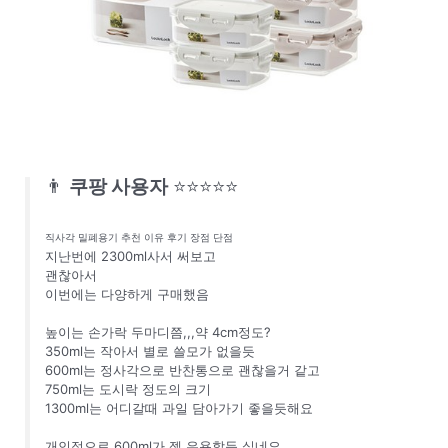
👨
쿠팡 사용자
⭐⭐⭐⭐⭐
직사각 밀폐용기 추천 이유 후기 장점 단점
지난번에 2300ml사서 써보고
괜찮아서
이번에는 다양하게 구매했음
높이는 손가락 두마디쯤,,,약 4cm정도?
350ml는 작아서 별로 쓸모가 없을듯
600ml는 정사각으로 반찬통으로 괜찮을거 같고
750ml는 도시락 정도의 크기
1300ml는 어디갈때 과일 담아가기 좋을듯해요
개인적으로 600ml가 젤 유용할듯 싶네요