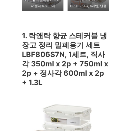
리 모듈러 밀폐용기 직사
직사각 450ml
각 핸디 4.8L, 1개
HPI402S4C, 4개입, 단품
1. 락앤락 향균 스테커블 냉
장고 정리 밀폐용기 세트
LBF806S7N, 1세트, 직사
각 350ml x 2p + 750ml x
2p + 정사각 600ml x 2p
+ 1.3L