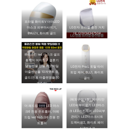
프라엘 화이트V 더마LED
마스크 피부마사지기,
LG전자 프라엘 충전 거치
BWJ2V, 화이트 골드
대, COV34347504
퓨리스킨 led 마스크 셀프
홈케어 여자친구 결혼기
념일선물 전용 카모마일
LG전자 Pra.L 토탈 타이
아줄렌앰플 10개셋트 증,
트업 케어, BLL1, 화이트
골드(전용 아줄렌앰플 10
골드
개증정)
(해외구매대행) 메이티만
LED피부미용기 LED마스
더 레드립 더마 LED 마스
크 LED스킨케어 LED피부
크6 전용 컨트롤러, 더레
관리기 LED마스크시트
드립 led 마스크6 전용 컨
도깨비팜2, 화이트 페이
트롤러
스넥마스크