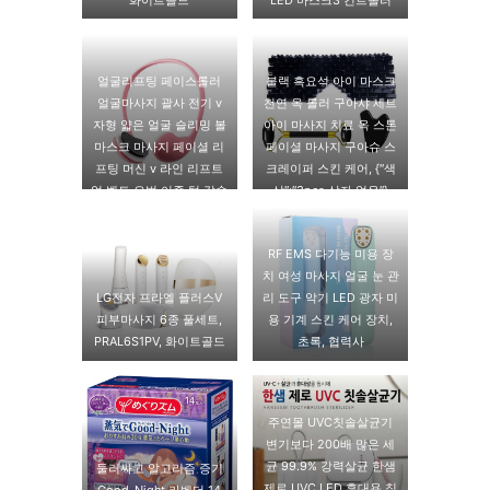
얼굴리프팅 페이스롤러
블랙 흑요석 아이 마스크
얼굴마사지 괄사 전기 v
천연 옥 롤러 구아샤 세트
자형 얇은 얼굴 슬리밍 볼
아이 마사지 치료 옥 스톤
마스크 마사지 페이셜 리
페이셜 마사지 구아슈 스
프팅 머신 v 라인 리프트
크레이퍼 스킨 케어, {″색
업 벨트 요법 이중 턱 감속
상″:″3pcs 상자 없음″}
기, 핑크 02
RF EMS 다기능 미용 장
치 여성 마사지 얼굴 눈 관
LG전자 프라엘 플러스V
리 도구 악기 LED 광자 미
피부마사지 6종 풀세트,
용 기계 스킨 케어 장치,
PRAL6S1PV, 화이트골드
초록, 협력사
주연몰 UVC칫솔살균기
변기보다 200배 많은 세
균 99.9% 강력살균 한샘
둘러싸고 알고리즘 증기
제로 UVC LED 휴대용 칫