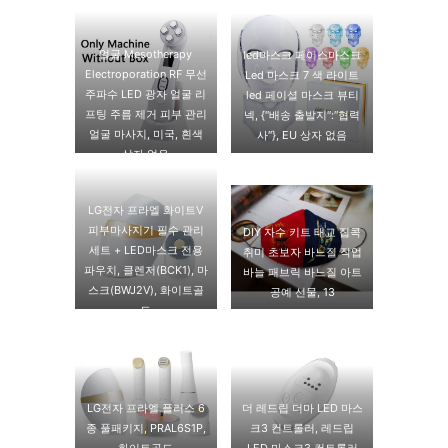
얼굴 Mesotherapy
led마스크 페이스마스크
Electroporation RF 무선
Led 마스크 7 색 라이트
주파수 LED 광자 얼굴 리
led 페이셜 마스크 뷰티
프팅 주름 제거 피부 관리
넥, {″배송 출발지″:″협력
얼굴 마사지, 미국, 흰색
사″}, EU 상자 없음
상자 없음
LG전자 프라엘 화이트V
피부마사지기 필수 관리
DIY 자수 키트 태교 집콕
세트 + LED마스크 전용
취미 초보자 바느질 작업
파우치, 클렌저(BCK1), 마
바늘 패브릭 바느질 아트
스크(BWJ2V), 화이트골
공예 선물, 13
드
LG전자 프라엘 플러스 6
더 레드립 더마 LED 마스
종 풀패키지, PRAL6S1P,
크3 컨트롤러, 레드립
화이트골드
LED 마스크3 컨트롤러