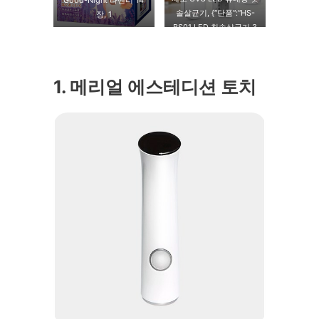
Good-Night 라벤더 14
솔살균기, {″단품″:″HS-
장, 1
BS01 LED 칫솔살균기 3
개″}
1. 메리얼 에스테디션 토치