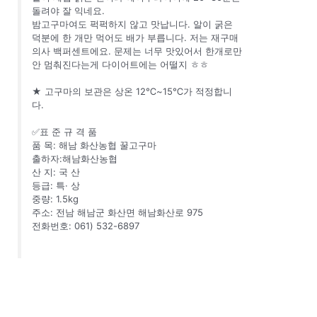
돌려야 잘 익네요.
밤고구마여도 퍽퍽하지 않고 맛납니다. 알이 굵은
덕분에 한 개만 먹어도 배가 부릅니다. 저는 재구매
의사 백퍼센트에요. 문제는 너무 맛있어서 한개로만
안 멈춰진다는게 다이어트에는 어떨지 ㅎㅎ
★ 고구마의 보관은 상온 12℃~15℃가 적정합니
다.
✅표 준 규 격 품
품 목: 해남 화산농협 꿀고구마
출하자:해남화산농협
산 지: 국 산
등급: 특· 상
중량: 1.5kg
주소: 전남 해남군 화산면 해남화산로 975
전화번호: 061) 532-6897