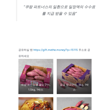
“쿠팡 파트너스의 일환으로 일정액의 수수료
를 지급 받을 수 있음”
공유하실 땐
https://gift.methe.money/?p=15115
주소로 공
유하세요
해남 화산농협 꿀고구마,
곰곰 밤고구마, 3kg, 1박
1.5kg, 1박스
스