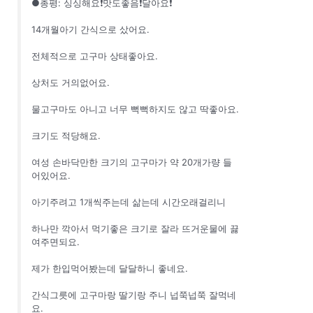
●총평: 싱싱해요❗맛도좋음❗달아요❗
14개월아기 간식으로 샀어요.
전체적으로 고구마 상태좋아요.
상처도 거의없어요.
물고구마도 아니고 너무 뻑뻑하지도 않고 딱좋아요.
크기도 적당해요.
여성 손바닥만한 크기의 고구마가 약 20개가량 들
어있어요.
아기주려고 1개씩주는데 삶는데 시간오래걸리니
하나만 깍아서 먹기좋은 크기로 잘라 뜨거운물에 끓
여주면되요.
제가 한입먹어봤는데 달달하니 좋네요.
간식그릇에 고구마랑 딸기랑 주니 넙쭉넙쭉 잘먹네
요.