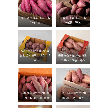
곰곰 고창 황토 밤고구마,
맛젤 해남 꿀밤고구마,
2kg, 1봉
3kg(중), 1박스
GAP인증 해남 화산농협
한입 호박고구마, 1.5kg, 1
곰곰 농협 해남 화산 꿀맛
개
고구마, 1.5kg, 1박스
농부마음 꿀밤고구마 햇
곰곰 국내산 호박고구마
고구마, 5kg(한입), 1box
(특대), 3Kg, 1박스