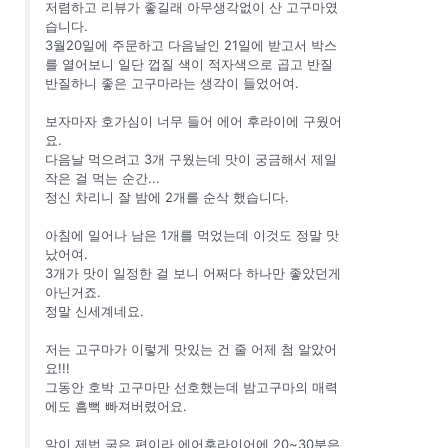
저렴하고 리뷰가 좋길래 아무생각없이 산 고구마였
습니다.
3월20일에 주문하고 다음날인 21일에 받고서 박스
를 열어보니 일단 껍질 색이 적자색으로 곱고 반질
반질하니 좋은 고구마라는 생각이 들었어여.
보자마자 호가심이 너무 들어 에어 후라이에 구웠어
요.
다음날 먹으려고 3개 구웠는데 맛이 궁금해서 제일
작은 걸 먹는 순간...
정신 차리니 잘 밤에 2개를 순삭 했습니다.
아침에 일어나 남은 1개를 먹었는데 이것도 정말 맛
났어여.
3개가 맛이 일정한 걸 보니 어쩌다 하나만 좋았던게
아닌거죠.
정말 신세계네요.
저는 고구마가 이렇게 맛있는 건 줄 어제 첨 알았어
요!!!
그동안 호박 고구마만 선호했는데 밤고구마의 매력
에도 흠뻑 빠져버렸어요.
알이 제법 굵은 편이라 에어후라이어에 20~30분은