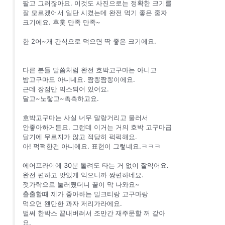
팔고 그러잖아요. 이것도 사진으로는 정확한 크기를
잘 모르겠어서 일단 시켰는데 완전 먹기 좋은 중자
크기에요. 후훗 만족 만족~
한 2어~개 간식으로 먹으면 딱 좋은 크기에요.
다른 분들 말씀처럼 완전 호박고구마는 아니고
밤고구마도 아니네요. 짬뽕짬뽕이에요.
근데 장점만 믹스되어 있어요.
달고~노랗고~촉촉하고요.
호박고구마는 사실 너무 말랑거리고 물러서
안좋아하거든요. 그런데 이거는 거의 호박 고구마급
달기에 무르지가 않고 적당히 퍽퍽해요.
아! 퍽퍽한건 아니에요. 표현이 그렇네요.ㅋㅋㅋ
에어프라이에 30분 돌려도 타는 거 없이 잘익어요.
완전 편하고 맛있게 익으니까 짱편하네요.
젓가락으로 눌러줬더니 꿀이 막 나와요~
출출할때 제가 좋아하는 밀크티랑 고구마랑
먹으면 왠만한 과자 저리가라에요.
벌써 한박스 끝내버려서 조만간 재주문할 꺼 같아
요.