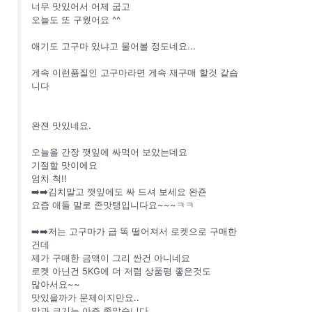
너무 맛있어서 어제 굽고
오늘도 또 구웠어요 ^^
애기도 고구마 있냐고 물어볼 정도네요...
게속 이런품질인 고구마라면 게속 재구매 할것 같습
니다
완젼 맛있네요.
오늘을 간장 깻잎에 싸먹어 보았는데요
기절할 맛이에요
엄치 척!!
➡️➡️김치말고 깻잎에도 싸 드셔 보세요 완죤
요즘 애들 말로 존맛탱입니다요~~~ㅋㅋ
➡️➡️저는 고구마가 급 똑 떨어져서 로켓으로 구매한
건데
제가 구매한 금액이 그리 싼건 아니네요
로켓 아닌건 5KG에 더 저렴 상품평 좋은것도
많아서요~~
맛있을까가 문제이지만요..
맛과 크기는 아주 좋았습니다