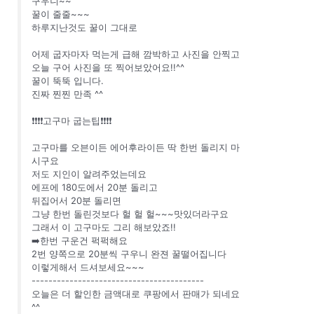
구우니~~
꿀이 줄줄~~~
하루지난것도 꿀이 그대로
어제 굽자마자 먹는게 급해 깜박하고 사진을 안찍고
오늘 구어 사진을 또 찍어보았어요!!^^
꿀이 뚝뚝 입니다.
진짜 찐찐 만족 ^^
❗❗❗❗고구마 굽는팁❗❗❗❗
고구마를 오븐이든 에어후라이든 딱 한번 돌리지 마
시구요
저도 지인이 알려주었는데요
에프에 180도에서 20분 돌리고
뒤집어서 20분 돌리면
그냥 한번 돌린것보다 헐 헐 헐~~~맛있더라구요
그래서 이 고구마도 그리 해보았죠!!
➡️한번 구운건 퍽퍽해요
2번 양쪽으로 20분씩 구우니 완젼 꿀떨어집니다
이렇게해서 드셔보세요~~~
-----------------------------------------
오늘은 더 할인한 금액대로 쿠팡에서 판매가 되네요
^^