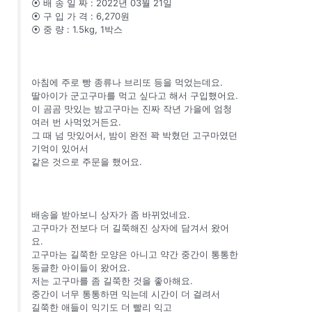
⦿ 배 송 일 짜 : 2022년 03월 21일
⦿ 구 입 가 격 : 6,270원
⦿ 중 량 : 1.5kg, 1박스
아침에 주로 빵 종류나 브리또 등을 먹었는데요.
딸아이가 군고구마를 먹고 싶다고 해서 구입했어요.
이 곰곰 맛있는 밤고구마는 진짜 작년 가을에 엄청
여러 번 사먹었거든요.
그 때 넘 맛있어서, 밤이 완전 꽉 박혔던 고구마였던
기억이 있어서
같은 것으로 주문을 했어요.
배송을 받아보니 상자가 좀 바뀌었네요.
고구마가 전보다 더 길쭉해진 상자에 담겨서 왔어
요.
고구마는 길쭉한 모양은 아니고 약간 중간이 통통한
동글한 아이들이 왔어요.
저는 고구마를 좀 길쭉한 것을 좋아해요.
중간이 너무 통통하면 익는데 시간이 더 걸려서
길쭉한 애들이 익기도 더 빨리 익고