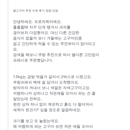
꿀고구마 추천 이유 후기 장점 단점
안녕하세요. 프로자취러에요.
출출할때 자꾸 단게 땡겨서 과자를
끊어보자 다짐했어요. 대신 다른 건강한
음식이 없을까 보니 겨울에는 고구마만큼
쉽고 간단하게 먹을 수 있는 주전부리가 없더라고
요.
검색을 해보니 쿠팡 추천으로 떠서 별다른 고민없이
프레시로 주문했답니다.
1.5kg는 금방 먹을거 같아서 2박스로 시켰고요.
쿠팡프레쉬 백에 잘 담겨서 도착했어요.
받자마자 꺼내서 보니 색깔은 자색고구마고요.
저렴하니까 상처나고 작은애들 모아서 파는 건 줄
알았는데 전혀요.
완전 상처 하나 없이 깨끗하고 흙도 다 털어져서
세척이 된건가? 싶을 정도로 깔끔하네요.
크기를 보고 또 놀랐는데요.
왜 저렴하게 파는 고구마 보면 작은 애들 모아서