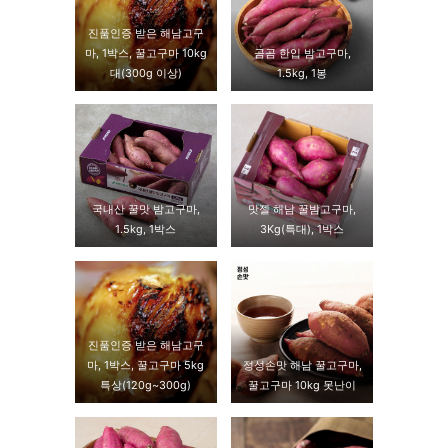
진품인증 받은 해남고구
마, 1박스, 꿀고구마 10kg
곰곰 한입 밤고구마,
대(300g 이상)
1.5kg, 1봉
국내산 꿀맛 밤고구마,
맛젤 해남 꿀밤고구마,
1.5kg, 1박스
3Kg(특대), 1박스
진품인증 받은 해남고구
마, 1박스, 꿀고구마 5kg
정성손맛 해남 꿀고구마,
특상(120g~300g)
꿀고구마 10kg 못난이