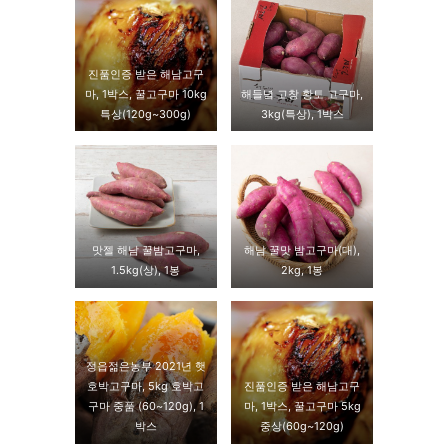
진품인증 받은 해남고구
마, 1박스, 꿀고구마 10kg
해들녘 고창 황토 고구마,
특상(120g~300g)
3kg(특상), 1박스
맛젤 해남 꿀밤고구마,
해남 꿀맛 밤고구마(대),
1.5kg(상), 1봉
2kg, 1봉
정읍젊은농부 2021년 햇
호박고구마, 5kg 호박고
진품인증 받은 해남고구
구마 중품 (60~120g), 1
마, 1박스, 꿀고구마 5kg
박스
중상(60g~120g)