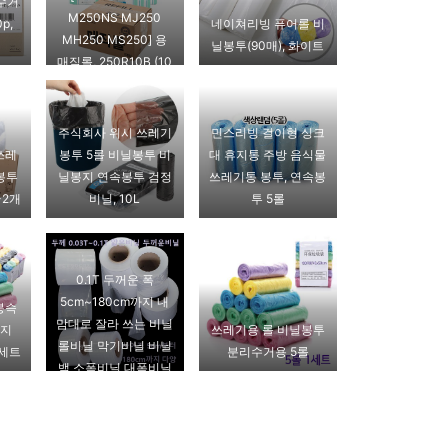
수거
M250NS MJ250
p,
네이쳐리빙 퓨어롤 비
MH250 MS250] 용
닐봉투(90매), 화이트
매직롤, 250R10B (10
롤)
주식회사 위시 쓰레기
민스리빙 걸이형 싱크
쓰레
봉투 5롤 비닐봉투 비
대 휴지통 주방 음식물
봉투
닐봉지 연속봉투 검정
쓰레기통 봉투, 연속봉
L-2개
비닐, 10L
투 5롤
0.1T 두꺼운 폭
5cm~180cm까지 내
봉슥
맘대로 잘라 쓰는 비닐
봉지
쓰레기용 롤 비닐봉투
롤비닐 막기비닐 비닐
1세트
분리수거용 5롤
백 소폭비닐 대폭비닐
비닐롤, 1롤