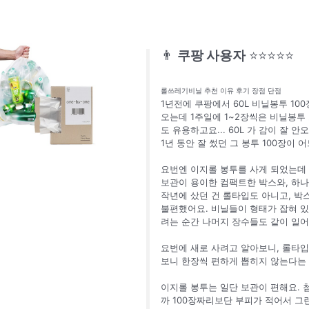
👨
쿠팡 사용자
⭐⭐⭐⭐⭐
롤쓰레기비닐 추천 이유 후기 장점 단점
1년전에 쿠팡에서 60L 비닐봉투 10
오는데 1주일에 1~2장씩은 비닐봉투
도 유용하고요... 60L 가 감이 잘 안
1년 동안 잘 썼던 그 봉투 100장이
요번엔 이지롤 봉투를 사게 되었는데 
보관이 용이한 컴팩트한 박스와, 하
작년에 샀던 건 롤타입도 아니고, 박
불편했어요. 비닐들이 형태가 잡혀 있
려는 순간 나머지 장수들도 같이 일
요번에 새로 사려고 알아보니, 롤타입
보니 한장씩 편하게 뽑히지 않는다는 
이지롤 봉투는 일단 보관이 편해요. 
까 100장짜리보단 부피가 적어서 그런