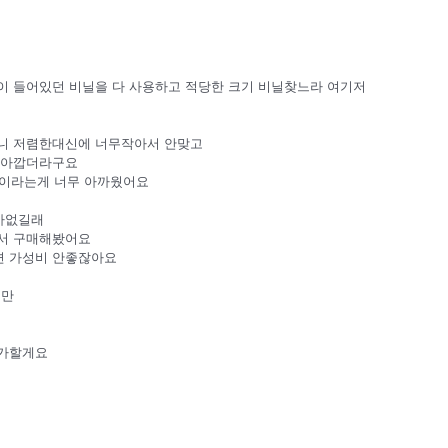
이 들어있던 비닐을 다 사용하고 적당한 크기 비닐찾느라 여기저
니 저렴한대신에 너무작아서 안맞고
 아깝더라구요
원이라는게 너무 아까웠어요
가없길래
에서 구매해봤어요
면 가성비 안좋잖아요
지만
추가할게요