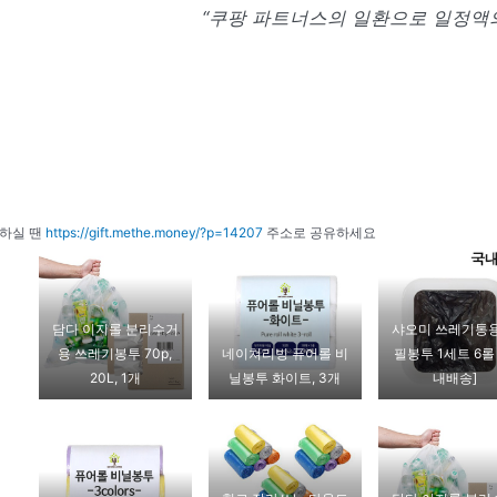
“쿠팡 파트너스의 일환으로 일정액의
하실 땐
https://gift.methe.money/?p=14207
주소로 공유하세요
담다 이지롤 분리수거
샤오미 쓰레기통용
용 쓰레기봉투 70p,
네이쳐리빙 퓨어롤 비
필봉투 1세트 6롤
20L, 1개
닐봉투 화이트, 3개
내배송]