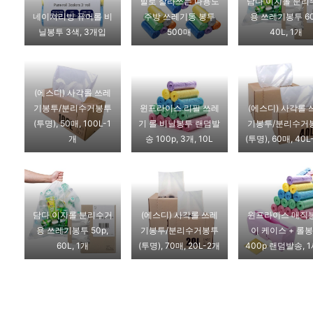
힐로 잘라쓰는 다용도
담다 이지롤 분리
네이쳐리빙 퓨어롤 비
주방 쓰레기통 봉투
용 쓰레기봉투 60
닐봉투 3색, 3개입
500매
40L, 1개
(에스디) 사각롤 쓰레
기봉투/분리수거봉투
윈프라이스 리필 쓰레
(에스디) 사각롤 
(투명), 50매, 100L-1
기 롤 비닐봉투 랜덤발
기봉투/분리수거
개
송 100p, 3개, 10L
(투명), 60매, 40
담다 이지롤 분리수거
(에스디) 사각롤 쓰레
윈프라이스 매직
용 쓰레기봉투 50p,
기봉투/분리수거봉투
이 케이스 + 롤
60L, 1개
(투명), 70매, 20L-2개
400p 랜덤발송, 