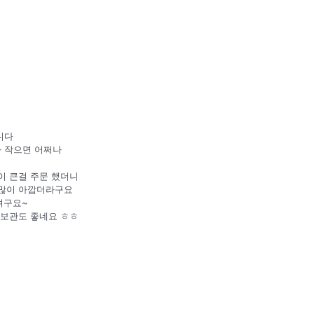
니다
나 작으면 어쩌나
이 큰걸 주문 했더니
 많이 아깝더라구요
려구요~
 보관도 좋네요 ㅎㅎ