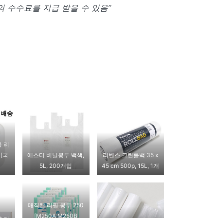
 수수료를 지급 받을 수 있음”
 리
 [국
에스디 비닐봉투 백색,
리벤스 크린롤백 35 x
5L, 200개입
45 cm 500p, 15L, 1개
매직캔 리필 봉투 250
[M250A M250B