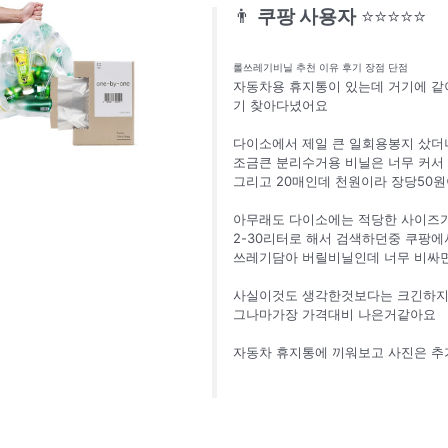
👨
쿠팡 사용자
⭐⭐⭐⭐⭐
롤쓰레기비닐 추천 이유 후기 장점 단점
자동차용 휴지통이 있는데 거기에 같
기 찾아다녔어요
다이소에서 제일 큰 일회용봉지 샀더
조금큰 분리수거용 비닐은 너무 커서
그리고 20매인데 천원이라 장당50
아무래도 다이소에는 적당한 사이즈
2-30리터로 해서 검색하던중 쿠팡
쓰레기담아 버릴비닐인데 너무 비싸
사실이것도 생각한것보다는 크긴하
그나마가장 가격대비 나은거같아요
자동차 휴지통에 끼워보고 사진은 