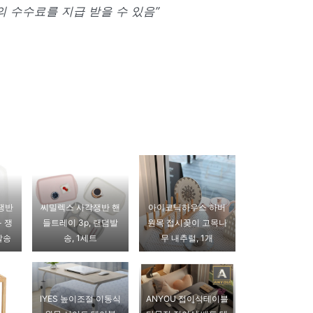
 수수료를 지급 받을 수 있음”
쟁반
씨밀렉스 사각쟁반 핸
아이코닉하우스 하버
+ 쟁
들트레이 3p, 랜덤발
원목 접시꽂이 고목나
발송
송, 1세트
무 내추럴, 1개
IYES 높이조절 이동식
ANYOU 접이식테이블