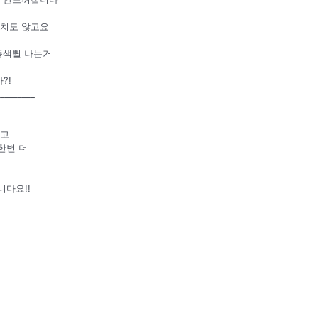
글치도 않고요
뚕색쀨 나는거
?!
_________
닦고
한번 더
다요!!