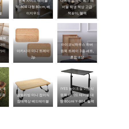
원목 사이드 테이블
다목적 접이식 베드 테
IY-804 대형 80cm, 베
이블 학생 책상 고급
블
이지우드
책꽂이, 블랙
 원목
사이
아이코닉하우스 하버
가이
아카시아 미니 트레이
원목 트레이 3종 세트,
2p
혼합색상
식 엑
IYES 높이조절 이동식
나무원
엘엘리빙 미니 접이식
원목 사이드 테이블 대
침대책상 베드테이블
형 80cmI Y-804, 블랙