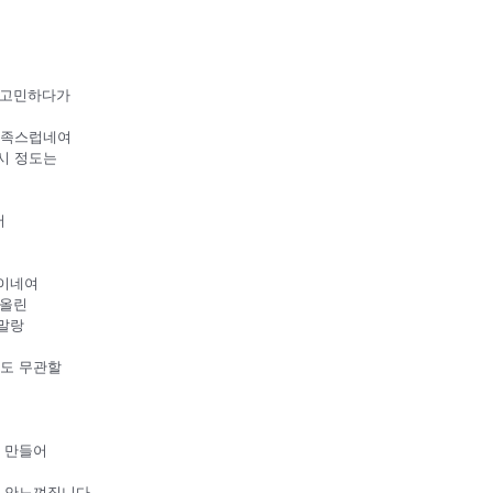
 고민하다가
 만족스럽네여
시 정도는
어
전이네여
 올린
말랑
해도 무관할
 만들어
나 안느껴집니다