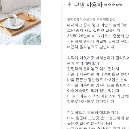
👨
쿠팡 사용자
⭐⭐⭐⭐⭐
원목 트레이 추천 이유 후기 장점 단점
대자하고 중자 놓고 어떤거 살까 3초
그냥 중자 사길 잘한것 같습니다
38 50 26인데 이 크기로도 충분히
간단하게 뭐하나 먹을때 컵하고 큰접
너끈히 올려놓고도 남습니다!!
식탁에 이것저것 너저분하게 깔려있
뭔가 먹기 애매할때
간편하게 올려놓고 먹기 편해서
기존에 사용하던 여러 쟁반들은 뒷
나름 튼튼한 쟁반들도 2~3인분 분식
상태로 이동하면 양싸이드로 흘릴랑 
아슬아슬했던 적이 몇번 있는데
이 트레이는 걍 작으마한 상이라고 
정도로다가 매우 탄탄합니다
전체적으로 굉장히 매끄러워여
어디 한군데 모난곳 읎이 정교하게 잘
놓은것 같아여(가격에비해)
손끝으로 쫙 한번 훌터내도 굴곡 하