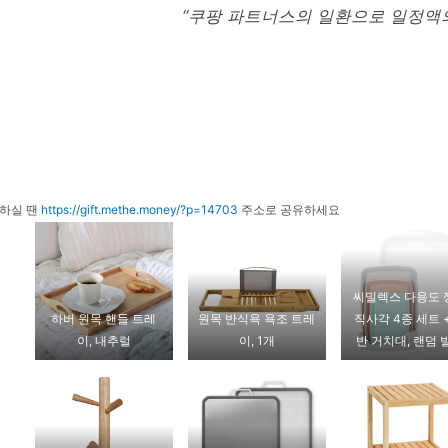
“쿠팡 파트너스의 일환으로 일정액의
하실 땐
https://gift.methe.money/?p=14703
주소로 공유하세요
씨밀렉스 다용도 
하버 원목 핸들 트레
원목 반식욕 욕조 트레
직사각 4종 세트 
이, 내추럴
이, 1개
반 거치대, 랜덤 