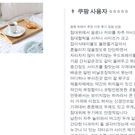
👨
쿠팡 사용자
⭐⭐⭐⭐⭐
원목 트레이 추천 이유 후기 장점 단점
침대위에서 음료나 커피를 자주 마시
침대협탁을 사자니 사이즈가 크고
접이식테이블도 불편할거같아서
흔들리지 않을정도로 단단하면서
자리차지 많이 하지않는 우드트레이
가끔 간식같은것도 같이 올려두고 먹
중간정도 사이즈를 찾앗는데 가격대
배송은 일반 비닐포장되어서 왓는데
어디하나 부서진곳 없이 잘 왓구요
제품자체에는 약간의 하자들이 잇긴
약간의 부정합이나 코팅안된듯한 곳
언뜻봐서는 보이지않는 하자라서 큰 
이 가격에 이정도 하자는 신경안쓰
가격대비 튼튼해요 두께도 잇고 무게
침대위에 두기에도 안정적입니다
남친이 자주 놀러와서 머그잔 두개 같
간단한 다과까지 둘 생각이엇는데 사
누구나 다 잇는 각티슈가 사이즈 재기