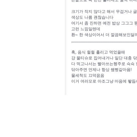
크기가 작지 않다고 해서 무겁거나 
색상도 나름 괜찮습니다
여기서 좀 진하면 예전 밥상 그그그 
고런 느낌일텐데
환~ 한 색상이어서 더 깔끔해보인달까
___________________________________
혹, 음식 쥘쥘 흘리고 먹었을때
걍 물티슈로 집어내거나 일단 대충 
다 먹고나서는 빨아쓰는헹주로 슥슥 
닦아주면 언제나 항상 쌤삥같아욤!
물세척도 끄덕읎음
이거 여러모로 아조그냥 마음에 뙇듭니