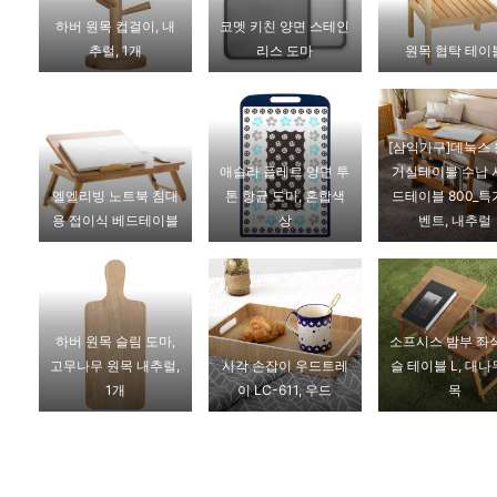
하버 원목 컵걸이, 내
코멧 키친 양면 스테인
추럴, 1개
리스 도마
원목 협탁 테이
[삼익가구]데눅스
애슬라 플레르 양면 투
거실테이블 수납 
엘엘리빙 노트북 침대
톤 항균 도마, 혼합색
드테이블 800_특
용 접이식 베드테이블
상
벤트, 내추럴
하버 원목 슬림 도마,
소프시스 밤부 좌
고무나무 원목 내추럴,
사각 손잡이 우드트레
슬 테이블 L, 대
1개
이 LC-611, 우드
목