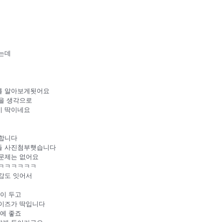
는데
를 알아보게됫어요
을 생각으로
비 딱이네요
 합니다
들 사진첨부햇습니다
문제는 없어요
임ㅋㅋㅋㅋㅋㅋ
감도 잇어서
이 두고
이즈가 딱입니다
에 좋죠