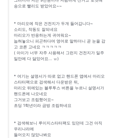
그러니까 저는 9천원이나 저렴하게 산거고 로켓배
송으로 빨리도 받았어요~~
* 마리오에 작은 건전지가 두개 들어갑니다~
소리도, 작동도 잘되네요
마리오가 반응하는게 귀여워요~
눕혀놓으니 피곤하다며 영어로 말하더니 곧 눈을 감
고 코른 고네요 ㅋㅋㅋㅋㅋ
( 아이가 너무 자주 사용해서 그런지 건전지가 일주
일만에 다 닳았어요... ㅠ)
* 여기는 설명서가 따로 없고 핸드폰 앱에서 마리오
스타터팩으로 검색해서 다운받은 뒤,
마리오 뒤에있는 블루투스 버튼을 누르니 설명서가
핸드폰에 나오네요
그거보고 조립했어요~
초딩 1학년이라 금방 조립하네요
* 검색해보니 루이지스타터팩도 있던데 그건 아직
우리나라에
들어오지 않았나봐요