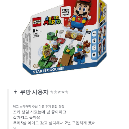
👨
쿠팡 사용자
⭐⭐⭐⭐⭐
레고 스타터팩 추천 이유 후기 장점 단점
조카 생일 사줬는데 넘 좋아하고
잘가지고 놀아요
우리5살 아이도 갖고 싶다해서 2번 구입하게 됐어
요