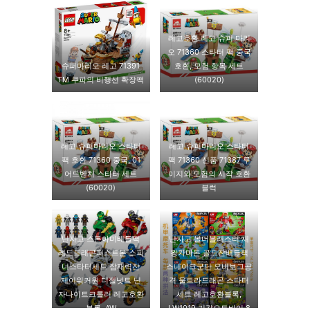
레고호환 레고 슈퍼 마리
오 71360 스타터 팩 중국
슈퍼마리오 레고 71391
호환, 모험 항목 세트
TM 쿠파의 비행선 확장팩
(60020)
레고 슈퍼마리오 스타터
레고 슈퍼마리오 스타터
팩 호환 71360 중국, 01
팩 71360 신품 71387 루
어드벤처 스타터 세트
이지와 모험의 시작 호환
(60020)
블럭
닌자고 스톤아미배틀팩
닌자고 볼더블래스터 재
레드드래곤퍼스트본 스피
왕가마돈 골드쟌배틀팩
너스타터세트 잠재력쟌
스네이크군단 오버보그공
제이워커원 디젤넛트 닌
격 울트라드래곤 스타터
자나이트크롤러 레고호환
세트 레고호환블록,
블록, AW
LW1019 기갑오토바이 8