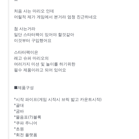
처음 사는 마리오 인데
어릴적 제가 게임에서 본거라 엄청 친근하네요
첨 사는거라
일단 스타터팩이 있어야 할것같아
이것부터 구입했어요
스타터팩이은
레고 슈퍼 마리오의
여러가지 미션 및 놀이를 하기위한
필수 제품이라고 되어 있어요
■제품구성
°시작 파이프(게임 시작시 브릭 밟고 카운트시작)
°골대
°굼바
°물음표(?)블록
°쿠파 주니어
°초원
°회전 플랫폼