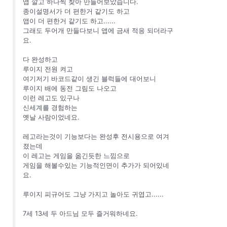
앱 깔고 하나씩 찾아 만들어보았습니다.
종이설명서가 더 편한거 같기도 하고
앱이 더 편한거 같기도 하고......
그래도 두어개 만들다보니 앱에 금새 적응 되더라구
요.
다 완성하고
루이지 전원 켜고
여기저기 바코드같이 생긴 블럭들에 대어보니
루이지 배에 동전 그림도 나오고
이런 레고도 있구나
신세계를 경험하는
옛날 사람이었네요.
레고라는것이 기능보다는 완성후 전시용으로 여겨
졌는데
이 레고는 게임을 옮긴듯한 느낌으로
게임을 해볼수있는 기능적인면이 추가가 되어있네
요.
루이지 피규어도 그냥 가지고 놀아도 귀엽고......
7세 13세 두 아드님 모두 즐거워하네요.