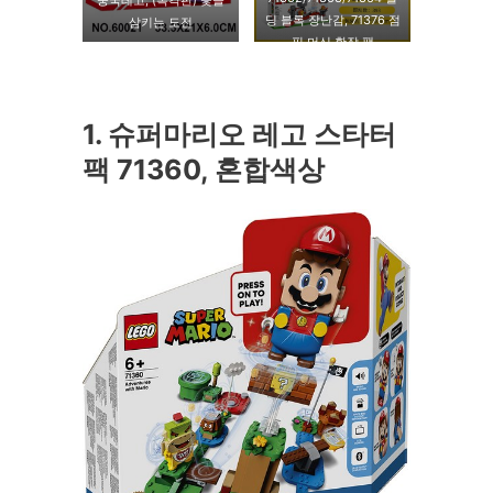
중국레고, (복각판) 꽃을
딩 블록 장난감, 71376 점
삼키는 도전
핑 머신 확장 팩
1. 슈퍼마리오 레고 스타터
팩 71360, 혼합색상