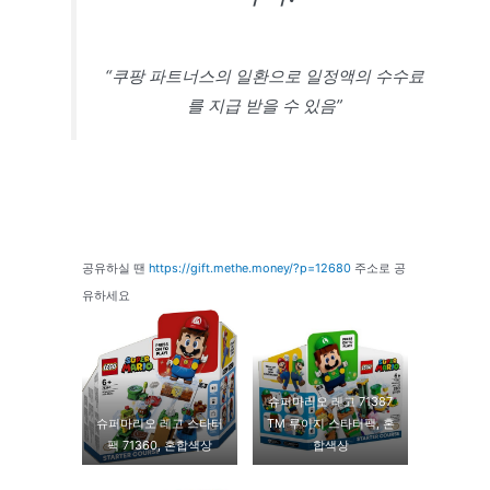
“쿠팡 파트너스의 일환으로 일정액의 수수료
를 지급 받을 수 있음”
공유하실 땐
https://gift.methe.money/?p=12680
주소로 공
유하세요
슈퍼마리오 레고 71387
슈퍼마리오 레고 스타터
TM 루이지 스타터팩, 혼
팩 71360, 혼합색상
합색상