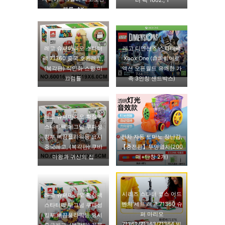
블록, AX
레고 슈퍼마리오 스타터
레고 디멘션즈 스타터팩
팩 71360 중국 호환레고,
Xbox One (슈퍼히어로
(복각판) 식인화 스윙 미
액션 오픈월드 유쾌한 가
끄럼틀
족 3인칭 샌드박스)
레고 슈퍼마리오 확장팩
스타터팩 매그넘 쿠파성
킹부 뻐끔플라워등 요시
전차 자동 도미노 장난감,
중국레고, (복각판) 쿠바
【충전판】투명열차(200
마왕과 귀신의 집
매+탄창 2개)
시리즈 스타터 코스 어드
레고 슈퍼마리오 확장팩
벤처 세트 레고 71360 슈
스타터팩 매그넘 쿠파성
퍼 마리오
킹부 뻐끔플라워등 요시
71362/71363/71364 빌