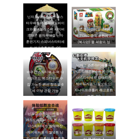
소함
닌자고 재왕가마돈 마스
터우배틀팩 블래이드바이
크와볼더블래스터 사이버
레고 슈퍼마리오 스타터
드래곤 왕자의대결 닌자
팩 71360 중국 호환레고,
훈련기지 스피너스타터세
(복각판) 쿨 패왕의 성
트 레고호환블록, CS
닌자고 스톤아미배틀팩
레드드래곤퍼스트본 스피
바쿠간 스타터팩 3-팩 다
너스타터세트 잠재력쟌
이아몬드 맥소타우르 수
제이워커원 디젤넛트 닌
집 가능한 변신 창조물 6
자나이트크롤러 레고호환
세 이상 관람 가능
블록, AO
닌자고 스톤아미배틀팩
레드드래곤퍼스트본 스피
너스타터세트 잠재력쟌
제이워커원 디젤넛트 닌
플레이-도 레인보우 스타
자나이트크롤러 레고호환
터 팩 16oz:, 1