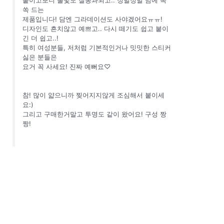
쏙 드는
제품입니다! 담엔 그라데이션도 사야겠어요ㅠㅠ!
디자인도 흔치않고 예쁘고.. 다시 떼기도 쉽고 붙이
긴 더 쉽고..!
특히 여성분들, 저처럼 기본적인거나 밋밋한 스티커
싫은 분들은
요거 꼭 사세요! 진짜 예뻐요♡
참! 많이 얇으니까 찢어지지않게 조심해서 붙이세
요:)
그리고 구매한거말고 투명도 같이 왔어요! 구성 짱
짱!