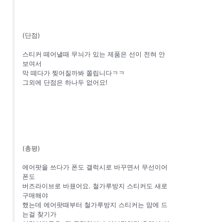
(단점)
스티커 떼어낼때 무늬가 있는 제품은 선이 전혀 안
보여서
막 떼다가 찢어질까봐 쫄립니다ㅋㅋ
그외에 단점은 하나두 없어요!
(총평)
에어팟을 쓰다가 폰도 갤럭시로 바꾸면서 무선이어
폰도
버즈라이브로 바꿨어요. 철가루방지 스티커도 새로
구매해야
했는데 에어팟때부터 철가루방지 스티커는 맘에 드
는걸 찾기가