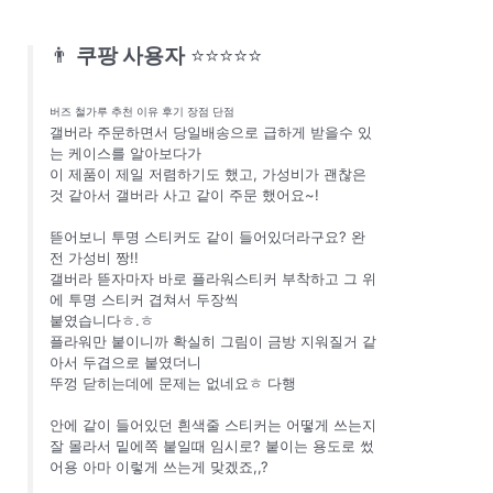
👨
쿠팡 사용자
⭐⭐⭐⭐⭐
버즈 철가루 추천 이유 후기 장점 단점
갤버라 주문하면서 당일배송으로 급하게 받을수 있
는 케이스를 알아보다가
이 제품이 제일 저렴하기도 했고, 가성비가 괜찮은
것 같아서 갤버라 사고 같이 주문 했어요~!
뜯어보니 투명 스티커도 같이 들어있더라구요? 완
전 가성비 짱!!
갤버라 뜯자마자 바로 플라워스티커 부착하고 그 위
에 투명 스티커 겹쳐서 두장씩
붙였습니다ㅎ.ㅎ
플라워만 붙이니까 확실히 그림이 금방 지워질거 같
아서 두겹으로 붙였더니
뚜껑 닫히는데에 문제는 없네요ㅎ 다행
안에 같이 들어있던 흰색줄 스티커는 어떻게 쓰는지
잘 몰라서 밑에쪽 붙일때 임시로? 붙이는 용도로 썼
어용 아마 이렇게 쓰는게 맞겠죠,,?