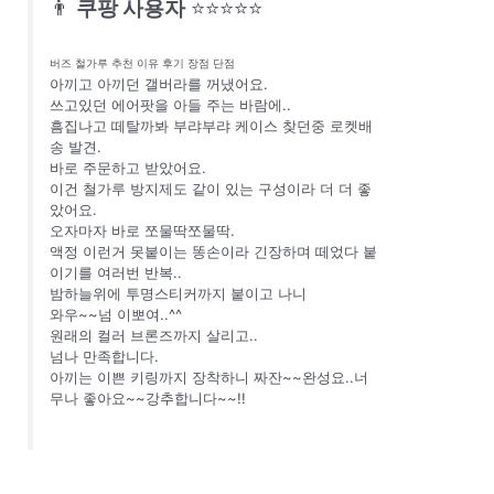
👨
쿠팡 사용자
⭐⭐⭐⭐⭐
버즈 철가루 추천 이유 후기 장점 단점
아끼고 아끼던 갤버라를 꺼냈어요.
쓰고있던 에어팟을 아들 주는 바람에..
흠집나고 떼탈까봐 부랴부랴 케이스 찾던중 로켓배
송 발견.
바로 주문하고 받았어요.
이건 철가루 방지제도 같이 있는 구성이라 더 더 좋
았어요.
오자마자 바로 쪼물딱쪼물딱.
액정 이런거 못붙이는 똥손이라 긴장하며 떼었다 붙
이기를 여러번 반복..
밤하늘위에 투명스티커까지 붙이고 나니
와우~~넘 이뽀여..^^
원래의 컬러 브론즈까지 살리고..
넘나 만족합니다.
아끼는 이쁜 키링까지 장착하니 짜잔~~완성요..너
무나 좋아요~~강추합니다~~!!