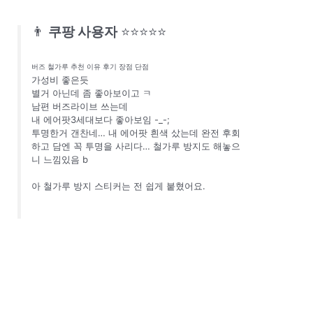
👨
쿠팡 사용자
⭐⭐⭐⭐⭐
버즈 철가루 추천 이유 후기 장점 단점
가성비 좋은듯
별거 아닌데 좀 좋아보이고 ㅋ
남편 버즈라이브 쓰는데
내 에어팟3세대보다 좋아보임 -_-;
투명한거 갠찬네… 내 에어팟 흰색 샀는데 완전 후회
하고 담엔 꼭 투명을 사리다… 철가루 방지도 해놓으
니 느낌있음 b
아 철가루 방지 스티커는 전 쉽게 붙혔어요.