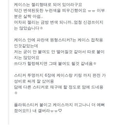
케이스는 젤리형태로 되어 있더라구요
약간 변색된듯한 누런색을 띄우긴했어요 ㅠㅠ 이부
분은 살짝 아쉽..
어차피 젤리는 금방 변색 되니까..엄청 신경쓰이지
는 않았습니다ㅎ
케이스 안에 파란색 원형스티커?는 케이스 접착용
인것같았는데
저는 굳이 안 붙여도 안 떨어질것 같아서 따로 붙이
지는 않았어요
쓰다가 헐렁해지면 그때 붙여도 될것 같네욤ㅎ
스티커 투명까지 6장에 케이스랑 키링 까지 완전 가
성비로 싸게 잘 샀어용
담에 다른 스티커로 재구매 할 정도로 맘에 드네용
ㅎ
플라워스티커 붙이고 케이스까지 끼고나니 더 예뻐
졌어요!!:) 내 갤버라ㅠㅠ♡