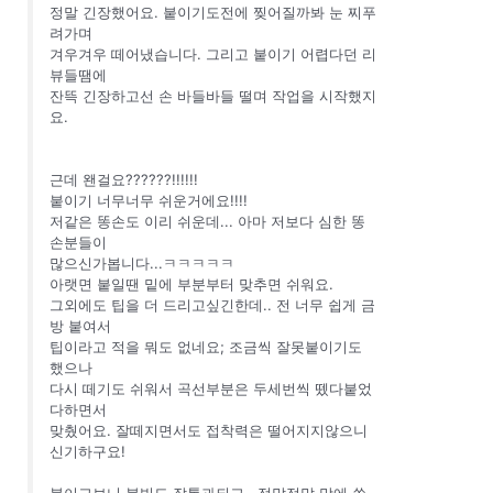
정말 긴장했어요. 붙이기도전에 찢어질까봐 눈 찌푸
려가며
겨우겨우 떼어냈습니다. 그리고 붙이기 어렵다던 리
뷰들땜에
잔뜩 긴장하고선 손 바들바들 떨며 작업을 시작했지
요.
근데 왠걸요??????!!!!!!
붙이기 너무너무 쉬운거에요!!!!
저같은 똥손도 이리 쉬운데... 아마 저보다 심한 똥
손분들이
많으신가봅니다...ㅋㅋㅋㅋㅋ
아랫면 붙일땐 밑에 부분부터 맞추면 쉬워요.
그외에도 팁을 더 드리고싶긴한데.. 전 너무 쉽게 금
방 붙여서
팁이라고 적을 뭐도 없네요; 조금씩 잘못붙이기도
했으나
다시 떼기도 쉬워서 곡선부분은 두세번씩 뗐다붙었
다하면서
맞췄어요. 잘떼지면서도 접착력은 떨어지지않으니
신기하구요!
붙이고보니 불빛도 잘통과되고.. 정말정말 맘에 쏙