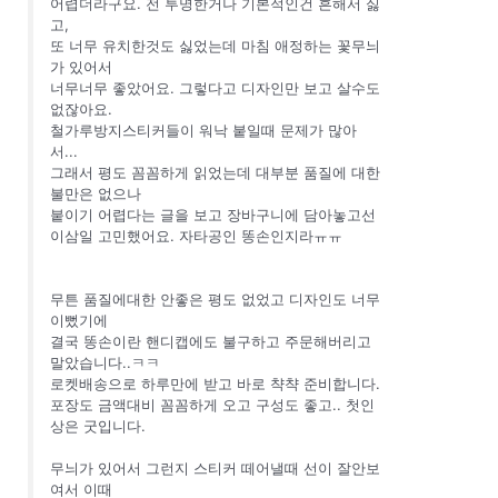
어렵더라구요. 전 투명한거나 기본적인건 흔해서 싫
고,
또 너무 유치한것도 싫었는데 마침 애정하는 꽃무늬
가 있어서
너무너무 좋았어요. 그렇다고 디자인만 보고 살수도
없잖아요.
철가루방지스티커들이 워낙 붙일때 문제가 많아
서...
그래서 평도 꼼꼼하게 읽었는데 대부분 품질에 대한
불만은 없으나
붙이기 어렵다는 글을 보고 장바구니에 담아놓고선
이삼일 고민했어요. 자타공인 똥손인지라ㅠㅠ
무튼 품질에대한 안좋은 평도 없었고 디자인도 너무
이뻤기에
결국 똥손이란 핸디캡에도 불구하고 주문해버리고
말았습니다..ㅋㅋ
로켓배송으로 하루만에 받고 바로 챡챡 준비합니다.
포장도 금액대비 꼼꼼하게 오고 구성도 좋고.. 첫인
상은 굿입니다.
무늬가 있어서 그런지 스티커 떼어낼때 선이 잘안보
여서 이때