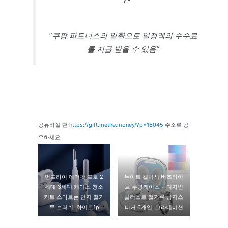
“쿠팡 파트너스의 일환으로 일정액의 수수료
를 지급 받을 수 있음”
공유하실 땐
https://gift.methe.money/?p=16045
주소로 공
유하세요
먼프라이 에어팟 프로 2
누아트 갤럭시 버즈라이
세대 3세대 케이스 청소
브 투명케이스 + 디자인
키트 스마트폰 먼지 철가
일러스트 철가루 방지스
루 브러쉬, 화이트1p
티커 6개입, 그라데이션