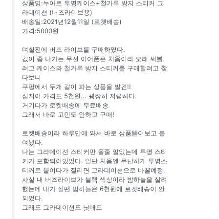
상품명:누아르 투명케이스+철가루 방지 스티커 그
라데이션 (버즈라이브용)
배송일:2021년12월11일 (로켓배송)
가격:5000원
며칠전에 버즈 라이브를 구매하였다.
값이 좀 나가는 무선 이어폰은 처음이라 오래 써볼
려고 케이스와 철가루 방지 스티커를 구매할려고 찾
다보니
쿠팡에서 두개 같이 파는 상품을 발견!!
심지어 가격도 5천원... 굉장히 저렴하다.
거기다가 로켓배송에 무료배송
그래서 바로 고민도 안하고 구매!
로켓배송이라 하루만에 와서 바로 상품뜯어보고 붙
여봤다.
나는 그라데이션 스티커만 올줄 알았는데 투명 스티
커가 포함되어있었다. 일단 처음엔 무난하게 투명스
티커로 붙이다가 질리면 그라데이션으로 바꿀예정.
사실 내 버즈라이브가 블랙 색상이라 밤하늘을 살려
했는데 내가 살땐 밤하늘은 6천원에 로켓배송이 안
되었다.
그래도 그라데이션도 낫배드