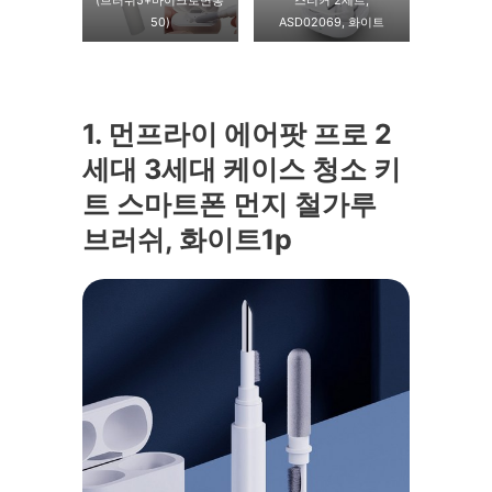
(브러쉬5+마이크로면봉
스티커 2세트,
50)
ASD02069, 화이트
1. 먼프라이 에어팟 프로 2
세대 3세대 케이스 청소 키
트 스마트폰 먼지 철가루
브러쉬, 화이트1p