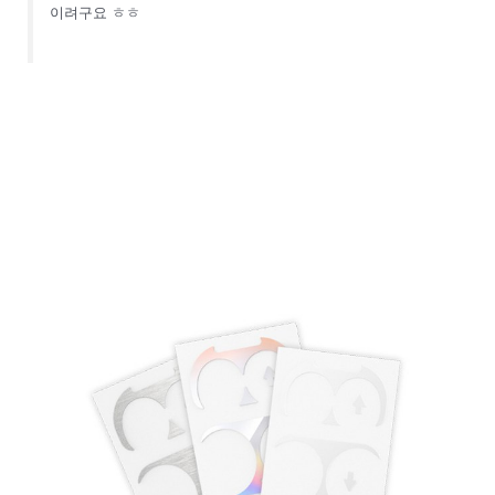
이려구요 ㅎㅎ