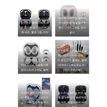
누아트 프리미엄 갤럭시
몬드몬드 갤럭시 버즈 프
버즈라이브 메탈철가루
로 철가루 방지 스티커 2
방지스티커 2개입, 로즈
종 세트, 홀로그램, 미러
골드
에어팟 청소 키트 프로 갤
럭시버즈 이어폰 귀지 먼
누아트 프리미엄 갤럭시
지 청소도구 풀세트, 블랙
버즈라이브 메탈철가루
(브러쉬+소독알콜솜패드
방지스티커 2개입, 블랙
+마이크로면봉)
누아트 갤럭시 버즈라이
몬드몬드 갤럭시 버즈 프
브 투명케이스 + 디자인
로 철가루 방지 스티커 2
일러스트 철가루 방지스
종 세트, 메탈브러쉬 네이
티커 6개입, 밤하늘
비, 블랙