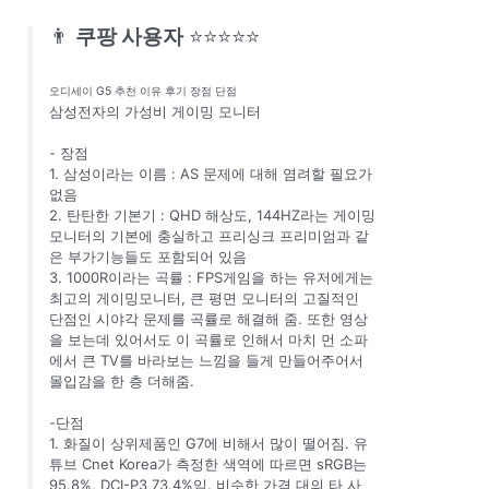
👨
쿠팡 사용자
⭐⭐⭐⭐⭐
오디세이 G5 추천 이유 후기 장점 단점
삼성전자의 가성비 게이밍 모니터
- 장점
1. 삼성이라는 이름 : AS 문제에 대해 염려할 필요가
없음
2. 탄탄한 기본기 : QHD 해상도, 144HZ라는 게이밍
모니터의 기본에 충실하고 프리싱크 프리미엄과 같
은 부가기능들도 포함되어 있음
3. 1000R이라는 곡률 : FPS게임을 하는 유저에게는
최고의 게이밍모니터, 큰 평면 모니터의 고질적인
단점인 시야각 문제를 곡률로 해결해 줌. 또한 영상
을 보는데 있어서도 이 곡률로 인해서 마치 먼 소파
에서 큰 TV를 바라보는 느낌을 들게 만들어주어서
몰입감을 한 층 더해줌.
-단점
1. 화질이 상위제품인 G7에 비해서 많이 떨어짐. 유
튜브 Cnet Korea가 측정한 색역에 따르면 sRGB는
95.8%, DCI-P3 73.4%임. 비슷한 가격 대의 타 사