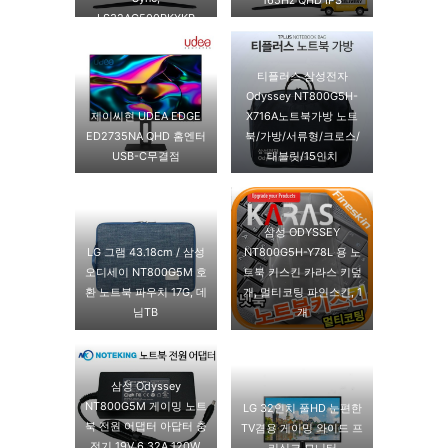
LS32AG500PKXKR
티플러스 삼성전자
Odyssey NT800G5H-
제이씨현 UDEA EDGE
X716A노트북가방 노트
ED2735NA QHD 홈엔터
북/가방/서류형/크로스/
USB-C무결점
태블릿/15인치
삼성 ODYSSEY
LG 그램 43.18cm / 삼성
NT800G5H-Y78L 용 노
오디세이 NT800G5M 호
트북 키스킨 카라스 키덮
환 노트북 파우치 17G, 데
개, 멀티코팅 파인스킨, 1
님TB
개
삼성 Odyssey
NT800G5M 게이밍 노트
LG 32인치 풀HD 눈편한
북 전원 어댑터 아답터 충
TV겸용 게이밍 와이드 프
전기 19V 6.32A 120W,