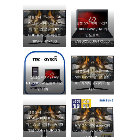
삼성전자 오디세이 G5
G52A S32AG520 32인
삼성 오디세이 15인치
치 게이밍 모니터 IPS
NT800G5W/S/H/L 게이
QHD 프리싱크 지싱크
밍노트북,
165Hz HDR400
i7/8G/256G/GTX1060
삼성전자 오디세이 G5
삼성전자 Odyssey
S32AG520 멀티스탠드
NT800G5W 노트북 키스
165 게이밍 광시야각 모
킨 키커버
니터
삼성전자 오디세이 G5
S32AG500 QHD 80.1cm
게이밍 모니터 G50A IPS
삼성전자 게이밍 27인치
패널 165Hz HDR10 G-
오디세이 G5 S27AG500
Sync,
165Hz QHD IPS