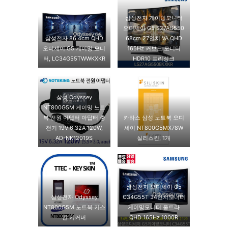
삼성전자 게이밍모니터
오디세이 G5 S27AG550
삼성전자 86.4cm QHD
68cm 27인치 VA QHD
오디세이 G5 게이밍 모니
165Hz 커브드 모니터
터, LC34G55TWWKXKR
HDR10 프리싱크
삼성 Odyssey
NT800G5M 게이밍 노트
북 전원 어댑터 아답터 충
카라스 삼성 노트북 오디
전기 19V 6.32A 120W,
세이 NT800G5MX78W
AD-NK12019S
실리스킨, 1개
삼성전자 오디세이 G5
삼성전자 Odyssey
C34G55T 34인치모니터
NT800G5M 노트북 키스
게이밍모니터 울트라
킨 키커버
QHD 165Hz 1000R