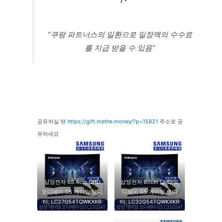
“쿠팡 파트너스의 일환으로 일정액의 수수료
를 지급 받을 수 있음”
공유하실 땐
https://gift.methe.money/?p=15821
주소로 공
유하세요
삼성전자 68.4cm QHD
삼성전자 80cm QHD 오
오디세이 G5 게이밍 모니
디세이 G5 게이밍 모니
터, LC27G54TQWKXKR
터, LC32G54TQWKXKR