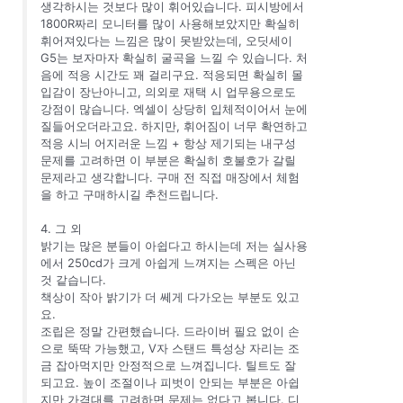
생각하시는 것보다 많이 휘어있습니다. 피시방에서
1800R짜리 모니터를 많이 사용해보았지만 확실히
휘어져있다는 느낌은 많이 못받았는데, 오딧세이
G5는 보자마자 확실히 굴곡을 느낄 수 있습니다. 처
음에 적응 시간도 꽤 걸리구요. 적응되면 확실히 몰
입감이 장난아니고, 의외로 재택 시 업무용으로도
강점이 많습니다. 엑셀이 상당히 입체적이어서 눈에
질들어오더라고요. 하지만, 휘어짐이 너무 확연하고
적응 시늬 어지러운 느낌 + 항상 제기되는 내구성
문제를 고려하면 이 부분은 확실히 호불호가 갈릴
문제라고 생각합니다. 구매 전 직접 매장에서 체험
을 하고 구매하시길 추천드립니다.
4. 그 외
밝기는 많은 분들이 아쉽다고 하시는데 저는 실사용
에서 250cd가 크게 아쉽게 느껴지는 스펙은 아닌
것 같습니다.
책상이 작아 밝기가 더 쎄게 다가오는 부분도 있고
요.
조립은 정말 간편했습니다. 드라이버 필요 없이 손
으로 뚝딱 가능했고, V자 스탠드 특성상 자리는 조
금 잡아먹지만 안정적으로 느껴집니다. 틸트도 잘
되고요. 높이 조절이나 피벗이 안되는 부분은 아쉽
지만 가격대를 고려하면 문제는 없다고 봅니다. 디