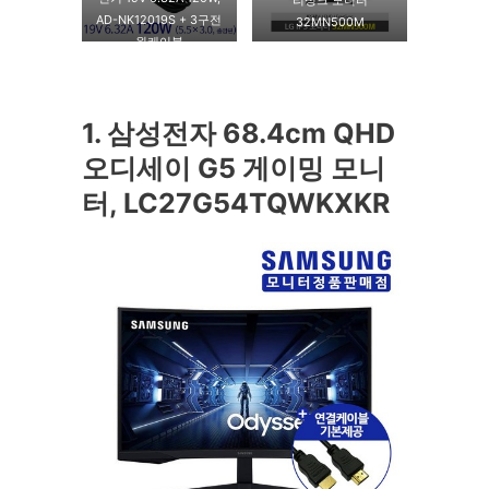
리싱크 모니터
AD-NK12019S + 3구전
32MN500M
원케이블
1. 삼성전자 68.4cm QHD
오디세이 G5 게이밍 모니
터, LC27G54TQWKXKR