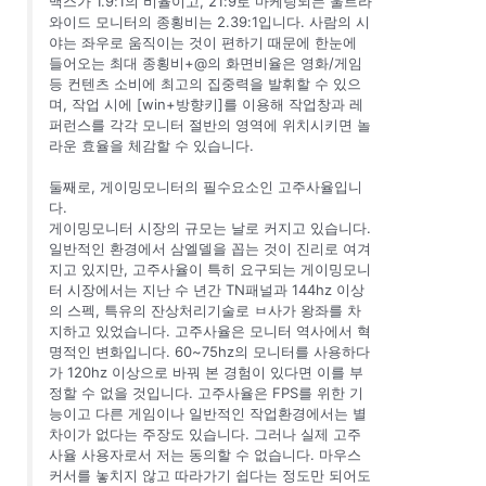
맥스가 1.9:1의 비율이고, 21:9로 마케팅되는 울트라
와이드 모니터의 종횡비는 2.39:1입니다. 사람의 시
야는 좌우로 움직이는 것이 편하기 때문에 한눈에
들어오는 최대 종횡비+@의 화면비율은 영화/게임
등 컨텐츠 소비에 최고의 집중력을 발휘할 수 있으
며, 작업 시에 [win+방향키]를 이용해 작업창과 레
퍼런스를 각각 모니터 절반의 영역에 위치시키면 놀
라운 효율을 체감할 수 있습니다.
둘째로, 게이밍모니터의 필수요소인 고주사율입니
다.
게이밍모니터 시장의 규모는 날로 커지고 있습니다.
일반적인 환경에서 삼엘델을 꼽는 것이 진리로 여겨
지고 있지만, 고주사율이 특히 요구되는 게이밍모니
터 시장에서는 지난 수 년간 TN패널과 144hz 이상
의 스펙, 특유의 잔상처리기술로 ㅂ사가 왕좌를 차
지하고 있었습니다. 고주사율은 모니터 역사에서 혁
명적인 변화입니다. 60~75hz의 모니터를 사용하다
가 120hz 이상으로 바꿔 본 경험이 있다면 이를 부
정할 수 없을 것입니다. 고주사율은 FPS를 위한 기
능이고 다른 게임이나 일반적인 작업환경에서는 별
차이가 없다는 주장도 있습니다. 그러나 실제 고주
사율 사용자로서 저는 동의할 수 없습니다. 마우스
커서를 놓치지 않고 따라가기 쉽다는 정도만 되어도