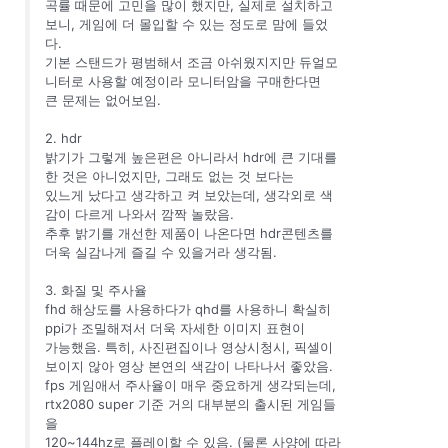
곡률 때문에 고민을 많이 했지만, 실제로 설치하고
보니, 게임에 더 몰입할 수 있는 정도로 맘에 들었
다.
기본 스탠드가 평범해서 조금 아쉬웠지지만 듀얼모
니터로 사용할 예정이라 모니터암을 구매한다면
큰 문제는 없어보임.
2. hdr
밝기가 그렇게 높은편은 아니라서 hdr에 큰 기대를
한 것은 아니었지만, 그래도 없는 것 보다는
있느게 났다고 생각하고 켜 보았는데, 생각외로 색
감이 다르게 나와서 깜짝 놀랐음.
추후 밝기를 개선한 제품이 나온다면 hdr콘텐츠를
더욱 실감나게 즐길 수 있을거라 생각됨.
3. 화질 및 주사율
fhd 해상도를 사용하다가 qhd를 사용하니 확실히
ppi가 조밀해져서 더욱 자세한 이미지 표현이
가능했음. 특히, 사진편집이나 영상시청시, 픽셀이
보이지 않아 영상 본연의 색감이 나타나서 좋았음.
fps 게임애서 주사율이 매우 중요하게 생각되는데,
rtx2080 super 기준 거의 대부분의 출시된 게임들
을
120~144hz로 플레이할 수 있음. (물론 사양에 따라