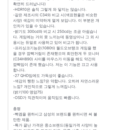
확연히 드러납니다)
-HDR10은 솔직 그렇게 와 닿지는 않습니다.
-같은 제조사의 C34와 비교 시(색표현율은 비슷한
사양) 색감이 미약하게 옅게 보입니다. 이 부분은 개
인차가 있을 수 있습니다.
-밝기도 300cd와 비교 시 250cd는 조금 아쉽습니
다. 게임에는 거의 못 느끼는데 동영상이나 그 외 사
용시는 듀얼로 사용하고 있어 비교가 됩니다.
-프리싱크기능은(1080ti) 월드오브탱크 게임을 했
을 경우 깜빡거림이 존재했으며 희안한게 두 모니터
(C34H890) 사이를 마우스가 이동을 해도 약간의
깜빡임이 존재 했습니다. 저는 이 기능은 끄고 사용
합니다.
-27 QHD임에도 가독성이 좋습니다.
-색감의 쨍한 느낌?은 약합니다. 오히려 자연스러운
느낌? 개인적으로 그렇게 느껴집니다.
(밝기100 명암75)
-OSD가 직관적이며 움직임도 빠릅니다.
총평
-빡겜을 원하시고 삼성의 브랜드를 원하시면 써 볼
만한 제품.
-특가 끝난 가격은 중소브랜드(동일가격 사양이 높