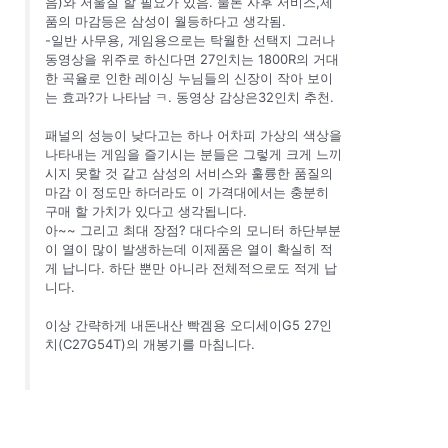
음)와 저울질 할 필요가 있음. 물론 사후 서비스,제
품의 마감등은 삼성이 월등하다고 생각됨.
-일반 사무용, 게임용으로는 탁월한 선택지 그러나
동영상을 위주로 하신다면 27인치는 1800R의 거대
한 곡율로 인한 레이싱 누님들의 신장이 작아 보이
는 효과?가 나타남 ㅋ. 동영상 감상은32인치 추천.
패널의 성능이 낮다고는 하나 어차피 가상의 색상을
나타내는 게임을 즐기시는 분들은 그렇게 크게 느끼
시지 못할 것 같고 삼성의 서비스와 훌륭한 품질의
마감 이 정도만 하더라도 이 가격대에서는 충분히
구매 할 가치가 있다고 생각됩니다.
아~~ 그리고 최대 장점? 대다수의 모니터 하단부분
이 열이 많이 발생하는데 이제품은 열이 확실히 적
게 납니다. 하단 뿐만 아니라 전체적으로도 적게 납
니다.
이상 간략하게 내돈내산 빡겜용 오디세이G5 27인
치(C27G54T)의 개봉기를 마침니다.