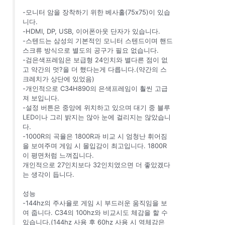
-모니터 암을 장착하기 위한 베사홀(75x75)이 있습
니다.
-HDMI, DP, USB, 이어폰아웃 단자가 있습니다.
-스텐드는 삼성의 기본적인 모니터 스텐드이며 핸드
스크류 방식으로 별도의 공구가 필요 없습니다.
-검은색프레임은 보급형 24인치와 별다른 점이 없
고 약간의 멋?을 더 했다는게 다릅니다.(약간의 스
크레치가 상단에 있었음)
-개인적으로 C34H890의 은색프레임이 훨씬 고급
져 보입니다.
-설정 버튼은 중앙에 위치하고 있으며 대기 중 블루
LED이나 그리 밝지는 않아 눈에 걸리지는 않았습니
다.
-1000R의 곡율은 1800R과 비교 시 엄청난 휘어짐
을 보여주며 게임 시 몰입감이 최고입니다. 1800R
이 평면처럼 느껴집니다.
개인적으로 27인치보다 32인치였으면 더 좋았겠다
는 생각이 듭니다.
성능
-144hz의 주사율로 게임 시 부드러운 움직임을 보
여 줍니다. C34의 100hz와 비교시도 체감을 할 수
있습니다.(144hz 사용 후 60hz 사용 시 역체감은