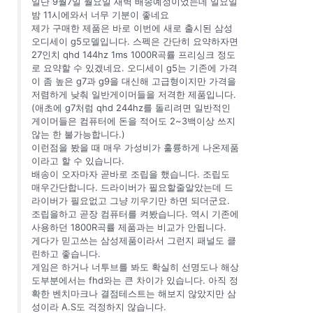
일단 9월7일 월요일 새벽 배송예정이었는데 일요일
밤 11시에와서 너무 기분이 좋네요
제가 구매한 제품은 바로 이번에 새로 출시된 삼성
오디세이 g5모델입니다. 스펙은 간단히 요약하자면
27인치 qhd 144hz 1ms 1000R곡률 프리싱크 정도
로 요약할 수 있겠네요. 오디세이 g5는 기존에 가격
이 좀 높은 g7과 g9을 대신해 고급형이지만 가격을
저렴하게 낮춰 일반게이머들을 저격한 제품입니다.
(애초에 g7처럼 qhd 244hz를 돌리려면 일반적인
게이머들은 컴퓨터에 돈을 적어도 2~3백이상 쓰지
않는 한 불가능합니다.)
이런점을 봤을 때 매우 가성비가 훌륭하게 나온제품
이라고 할 수 있습니다.
배송이 오자마자 곧바로 조립을 했습니다. 조립도
매우간단합니다. 드라이버가 필요할줄알았는데 드
라이버가 필요없고 그냥 끼우기만 하면 되더군요.
조립을하고 곧장 컴퓨터를 켜봤습니다. 역시 기존에
사용하던 1800R곡률 제품과는 비교가 안됩니다.
게다가 믿고쓰는 삼성제품이라서 그런지 패널도 클
린하고 좋습니다.
게임은 하거나 너투브를 봐도 확실히 선명도나 해상
도부분에서는 fhd와는 큰 차이가 있습니다. 아직 정
확한 벤치마크나 결점테스트는 해보지 않았지만 삼
성이라 A.S도 걱정하지 않습니다.