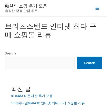
Skip
🛍️실제 쇼핑 후기 모음
to
솔직한 장점 단점 위주
Main
content
Menu
브리츠스탠드 인터넷 최다 구
매 쇼핑몰 리뷰
Search
Search
최신 글
sl-c483 내돈내산 후기 모음
아이피타임a604se 인터넷 최다 구매 쇼핑몰 리뷰