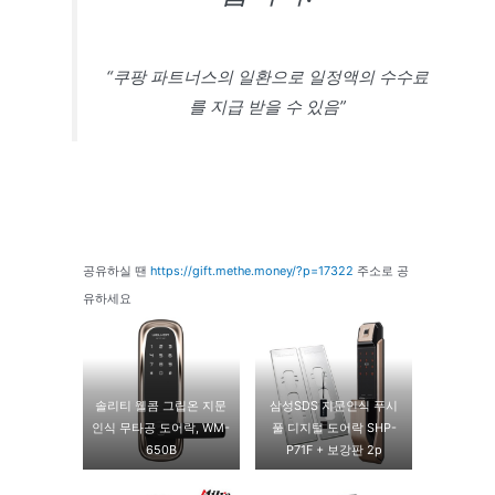
“쿠팡 파트너스의 일환으로 일정액의 수수료
를 지급 받을 수 있음”
공유하실 땐
https://gift.methe.money/?p=17322
주소로 공
유하세요
솔리티 웰콤 그립온 지문
삼성SDS 지문인식 푸시
인식 무타공 도어락, WM-
풀 디지털 도어락 SHP-
650B
P71F + 보강판 2p