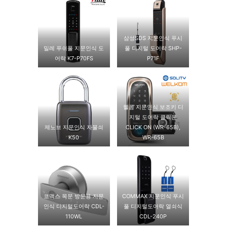
삼성SDS 지문인식 푸시
밀레 푸쉬풀 지문인식 도
풀 디지털 도어락 SHP-
어락 K7-P70FS
P71F
웰콤 지문인식 보조키 디
지털 도어락 클릭온
제노브 지문인식 자물쇠
CLICK ON (WR-65B),
K50
WR-65B
코맥스 목문 방문용 지문
COMMAX 지문인식 푸시
인식 디지털도어락 CDL-
풀 디지털도어락 열쇠식
110WL
CDL-240P