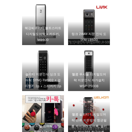
혜강씨큐리티 볼트스마트
디지털도어락 + 카드키,
링크 2WAY 지문 인식 도
MB500
어락 LR500
솔리티 지문인식 싱크 도
웰콤 푸시풀 디지털도어
어락 SYNC TM902 + 걸
락 지문인식 자가설치
이형키 2p + 스티커키 2p
WSP-2500B
웰콤 솔리티 디지털도어
락 잔류 지문방지 항균필
키톡 디지털 도어락, 단일
름 케어365 도어록, 솔리
상품(BLACK), 1개
티 케어365 항균필름