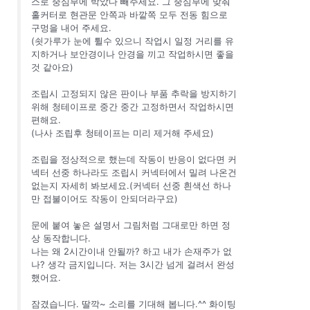
스로 중심부에 박았다 빼주세요. 그 중심부에 맞춰
홀커터로 현관문 안쪽과 바깥쪽 모두 전동 힘으로
구멍을 내어 주세요.
(쇳가루가 눈에 튈수 있으니 작업시 일정 거리를 유
지하거나 보안경이나 안경을 끼고 작업하시면 좋을
것 같아요)
조립시 고정되지 않은 판이나 부품 추락을 방지하기
위해 청테이프로 중간 중간 고정하면서 작업하시면
편해요.
(나사 조립후 청테이프는 미리 제거해 주세요)
조립을 정상적으로 했는데 작동이 반응이 없다면 커
넥터 선중 하나라도 조립시 커넥터에서 밀려 나온건
없는지 자세히 봐보세요.(커넥터 선중 흰색선 하나
만 접불이어도 작동이 안되더라구요)
문에 붙여 놓은 설명서 그림처럼 그대로만 하면 정
상 동작합니다.
나는 왜 2시간이내 안될까? 하고 내가 손재주가 없
나? 생각 금지입니다. 저는 3시간 넘게 걸려서 완성
했어요.
잠겼습니다. 딸깍~ 소리를 기대해 봅니다.^^ 화이팅