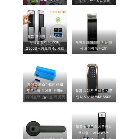
웰콤 웰메이드 지문인식
푸시풀 도어락 WSP-
게이트맨 와이드 지문 인
2500B + 카드키 4p 세트
식 도어락 WF-201
게이트맨 스마트리빙 블
루투스팩 도어록, 전국배
웰콤 그립온 무타공 지문
송
인식 도어락 WM-650B
웰콤 블루투스 지문인식
푸시풀 도어락 WSP-