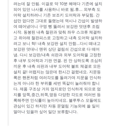
려는데 잘 안됨. 이걸로 약 10분 헤매다 기존에 설치
되어 있던 나사를 사용하니 바로 됨.휴... 외부측 도
어락 설치하려니 기존 보조키 도어락과 부딪힘. 간
섭만 없다면 그대로 둘랬는데 역시나 간섭이 발생하
여 떼어냈더니 구멍 뻥 뚫려서 보강판 덧댄후 조립
시작. 동봉된 내측 철판과 맞춰 좌우 스크류 체결하
고 위아래 철판피스로 고정하고 내측 도어락 설치하
려고 보니 헉! 내측 보강판 설치 안함...다시 떼내고
보강판 덧대니 맨위 상단 걸림쇠 간섭으로 다 떼어
냄. 다시 보강판/내측 쇠판과 외부 도어락을 고정한
후 내부 도어락과 기판 연결. 핀 안 상하도록 조심히
끼운 후 내측 쇠판과 내부 도어락 볼트 체결로 모든
설치 끝! 어렵지는 않은데 한시간 걸렸네요. 지문등
록은 핸폰처럼 여러각도를 돌려가며 지문을 인식하
는게 아니라 한 부위를 세번 똑같이 눌러줘야 합니
다. 제품 구조상 거의 엄지로만 인식하게 되므로 엄
지를 앞쪽,중간,뒤쪽,옆등 다양한 각도로 여러번 등
록해주면 인식률이 높아지네요. 블루투스 모듈에도
관심이 있긴 하지만 자동 문열림 기능외에 쓸 일이
얼마나 있을까 싶어 일단 보류합니다.