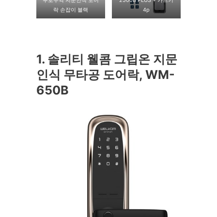
부로무역 지문인식 도어
2500B PLUS + 카드키
락 손잡이 블랙
4p
1. 솔리티 웰콤 그립온 지문
인식 무타공 도어락, WM-
650B