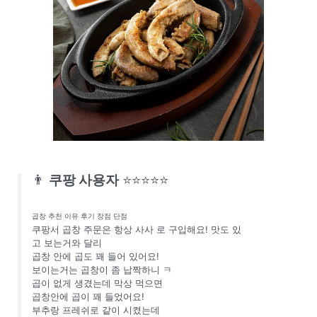
👨
쿠팡 사용자
⭐⭐⭐⭐⭐
곱창 추천 이유 후기 장점 단점
쿠팡서 곱창 주문은 항상 사사 로 구입해요! 맛도 있
고 보는거와 달리
곱창 안에 곱도 꽤 들어 있어요!
보이는거는 곱창이 좀 납짝하니 ㅋ
곱이 없게 생겼는데 막상 먹으면
곱창안에 곱이 꽤 들었어요!
부추랑 프레쉬로 같이 시켰는데