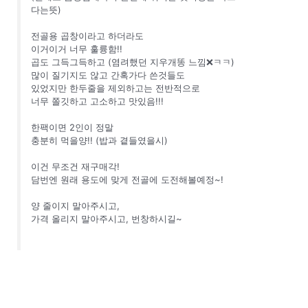
다는뜻)
전골용 곱창이라고 하더라도
이거이거 너무 훌륭함!!
곱도 그득그득하고 (염려했던 지우개똥 느낌❌ㅋㅋ)
많이 질기지도 않고 간혹가다 쓴것들도
있었지만 한두줄을 제외하고는 전반적으로
너무 쫄깃하고 고소하고 맛있음!!!
한팩이면 2인이 정말
충분히 먹을양!! (밥과 곁들였을시)
이건 무조건 재구매각!
담번엔 원래 용도에 맞게 전골에 도전해볼예정~!
양 줄이지 말아주시고,
가격 올리지 말아주시고, 번창하시길~