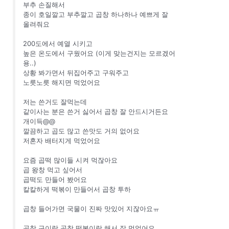
부추 손질해서
종이 호일깔고 부추깔고 곱창 하나하나 예쁘게 잘
올려줘요
200도에서 예열 시키고
높은 온도에서 구웠어요 (이게 맞는건지는 모르겠어
용..)
상황 봐가면서 뒤집어주고 구워주고
노릇노릇 해지면 먹었어요
저는 쓴거도 잘먹는데
같이사는 분은 쓴거 싫어서 곱창 잘 안드시거든요
개이득@@
깔끔하고 곱도 많고 쓴맛도 거의 없어요
저혼자 배터지게 먹었어요
요즘 곱떡 많이들 시켜 먹잖아요
곱 왕창 먹고 싶어서
곱떡도 만들어 봤어요
칼칼하게 떡볶이 만들어서 곱창 투하
곱창 들어가면 국물이 진짜 맛있어 지잖아요ㅠ
곱창 구이랑 곱창 떡볶이랑 해서 잘 먹었어요