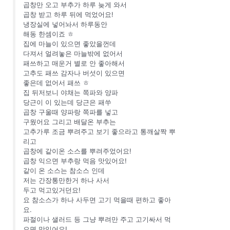
곱창만 오고 부추가 하루 늦게 와서
곱창 받고 하루 뒤에 먹었어요!
냉장실에 넣어놔서 하루동안
해동 한셈이죠 ㅎ
집에 마늘이 있으면 좋았을껀데
다져서 얼려놓은 마늘밖에 없어서
패쓰하고 매운거 별로 안 좋아해서
고추도 패쓰 감자나 버섯이 있으면
좋은데 없어서 패쓰 ㅎ
집 뒤저보니 야채는 쪽파와 양파
당근이 이 있는데 당근은 패쑤
곱창 구울때 양파랑 쪽파를 넣고
구웠어요 그리고 배달온 부추는
고추가루 조금 뿌려주고 보기 좋으라고 통깨살짝 뿌
리고
곱창에 같이온 소스를 뿌려주었어요!
곱창 익으면 부추랑 먹음 맛있어요!
같이 온 소스는 참소스 인데
저는 간장통만한거 하나 사서
두고 먹고있거던요!
요 참소스가 하나 사두면 고기 먹을때 편하고 좋아
요.
파절이나 샐러드 등 그냥 뿌려만 주고 고기싸서 먹
으면 맛있어요!