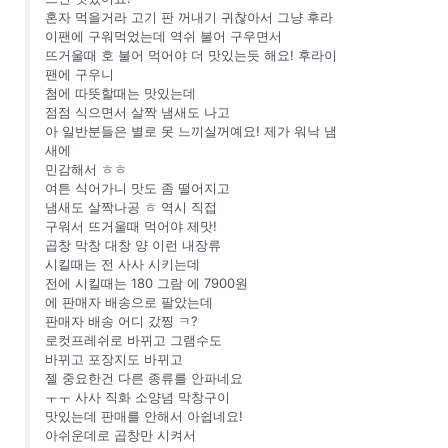
혼자 먹을거라 고기 판 꺼내기 귀찮아서 그냥 후라
이팬에 구워먹었는데 역쉬 불어 구우면서
뜨거울때 호 불어 먹어야 더 맛있는듯 해요! 후라이
팬에 구우니
첨에 따뜻할때는 맛있는데
점점 식으면서 살짝 냄새도 나고
아 일반분들은 별로 못 느끼실꺼예요! 제가 워낙 냄
새에
민감해서 ㅎㅎ
여튼 식어가니 맛도 좀 떨어지고
냄새도 살짝나공 ㅎ 역시 직접
구워서 뜨거울때 먹어야 제맛!
곱창 막창 대창 양 이런 내장류
시킬때는 전 사사 시키는데
전에 시킬때는 180 그람 에 7900원
에 판매자 배송으로 팔았는데
판매자 배송 어디 갔찡 ㅋ?
로컷프레쉬로 바뀌고 그램수도
바뀌고 포장지도 바뀌고
젤 중요한건 다른 종류를 안파네요
ㅜㅜ 사사 직화 소양념 막창구이
맛있는데 판매를 안해서 아쉽네요!
아쉬운데로 곱창만 시켜서