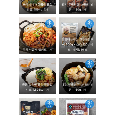
프레시지 대한곱창 곱창
진지 주당맛집 소곱창 (냉
전골, 1594g, 1개
동), 180g, 1개
꿀맛나는세상 한우대창구
이 300g + 소스 100g 세
곰곰 낙곱새 밀키트, 1개
트 (냉동), 1세트
곰곰 깊은맛 곱창전골 밀
대성축산 한우 소대창 (냉
키트, 1.596kg, 1개
동), 160g, 1개