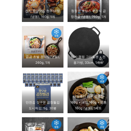
진지 주당맛집 한우 대창
청정원 호밍스 부산식 곱
(냉동), 160g, 1개
창전골 (냉동), 760g, 1개
곰곰 초벌 돈막창(냉동),
탐사 캠핑 그리들팬 + 전
260g, 1개
용가방, 33cm, 1세트
대성축산 한우 소곱창
만전김 갓구운 곱창돌김
160g + 대창 160g + 염통
도시락김, 5g, 30봉
160g (냉동), 1세트