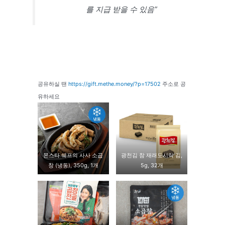
를 지급 받을 수 있음”
공유하실 땐
https://gift.methe.money/?p=17502
주소로 공
유하세요
몬스타 쉐프의 사사 소곱
광천김 참 재래도시락 김,
창 (냉동), 350g, 1개
5g, 32개