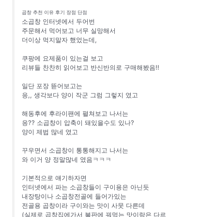
곱창 추천 이유 후기 장점 단점
소곱창 인터넷에서 두어번
주문해서 먹어보고 너무 실망해서
더이상 먹지말자 했었는데,
쿠팡에 요제품이 있는걸 보고
리뷰들 찬찬히 읽어보고 반신반의로 구매해봤음!!
일단 포장 뜯어보고는
응,, 생각보다 양이 작군 그럼 그렇지 였고
해동후에 후라이팬에 펼쳐보고 나서는
응?? 소곱창이 압축이 돼있을수도 있나?
양이 제법 많네 였고
꾸우면서 소곱창이 통통해지고 나서는
와 이거 양 정말많네 였음ㅋㅋㅋ
기본적으로 얘기하자면
인터넷에서 파는 소곱창들이 구이용은 아닌듯
내장탕이나 소곱창전골에 들어가있는
전골용 곱창이라 구이와는 맛이 사뭇 다른데
(실제로 곱창집에가서 불판에 꿔먹는 맛이랑은 다르