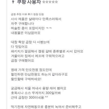
👨
쿠팡 사용자
⭐⭐⭐⭐⭐
곱창 추천 이유 후기 장점 단점
사사 제품은 살때마다 만족스러워서
자주 구매합니다
허술한 종이 포장이지만 ㅋㅋ
내용물은 이상없어요
대창 특양 곱창 다 사봤는데
다 맛있어요
패키지가 깔끔해서 캠핑 갈때 종류별로 사서 갔어요
겨울이라 집에서 에프에 구워먹으려고
곱창 구매했어요
원래 가격 만오천원 정도인데
할인하면 만삼천원도 하는거 같더라구요
할인할때 구매하세요!
궁금해서 저울 꺼내서 용량 재어 봤어요
호옥시나 소스 무게까지 300일까봐
근데 곱창만 300이네용 ^^
먹기전에 자연해동으로 충분히 녹여서 준비해주고