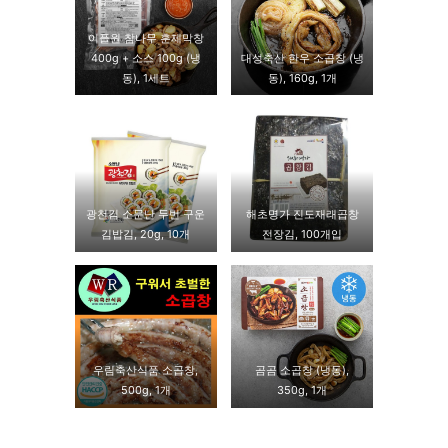
이플원 참나무 훈제막창
400g + 소스 100g (냉
대성축산 한우 소곱창 (냉
동), 1세트
동), 160g, 1개
광천김 소문난 두번 구운
해초명가 진도재래곱창
김밥김, 20g, 10개
전장김, 100개입
우림축산식품 소곱창,
곰곰 소곱창 (냉동),
500g, 1개
350g, 1개