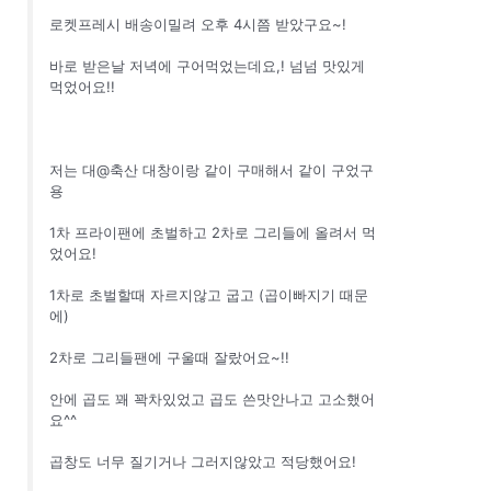
로켓프레시 배송이밀려 오후 4시쯤 받았구요~!
바로 받은날 저녁에 구어먹었는데요,! 넘넘 맛있게
먹었어요!!
저는 대@축산 대창이랑 같이 구매해서 같이 구었구
용
1차 프라이팬에 초벌하고 2차로 그리들에 올려서 먹
었어요!
1차로 초벌할때 자르지않고 굽고 (곱이빠지기 때문
에)
2차로 그리들팬에 구울때 잘랐어요~!!
안에 곱도 꽤 꽉차있었고 곱도 쓴맛안나고 고소했어
요^^
곱창도 너무 질기거나 그러지않았고 적당했어요!