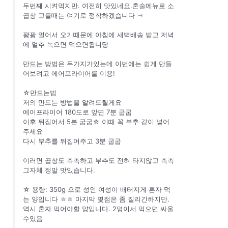
두번째 시켜먹지만. 여전히 맛있네요.혼술메뉴로 소
곱창 고를때는 여기로 정착하겠습니다 ㅋ
꽝꽝 얼어서 오기때문에 아침에 새벽배송 받고 저녁
에 얼추 녹으면 먹으면됩니당
만드는 방법은 두가지가있는데 이번에는 쉽게 만들
어보려고 에어프라이어를 이용!
☆만드는법
저의 만드는 방법을 알려드릴게요
에어프라이어 180도로 앞면 7분 굽굽
이후 뒤집어서 5분 굽굽☆ 이때 꼭 부추 같이 넣어
주세요
다시 부추를 뒤집어주고 3분 굽굽
이러면 곱창도 촉촉하고 부추도 전혀 타지않고 촉촉
그자체 정말 맛있습니다.
☆ 용량: 350g 으로 성인 여성이 배터지게 혼자 먹
는 양입니다 ㅎㅎ 마지막 몇점은 좀 질리긴하지만.
역시 혼자 먹어야할 양입니다. 2명이서 먹으면 싸울
수있음