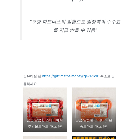
“쿠팡 파트너스의 일환으로 일정액의 수수료
를 지급 받을 수 있음”
공유하실 땐
https://gift.methe.money/?p=17690
주소로 공
유하세요
곰곰 달콤한 스테비아 대
곰곰 달콤한 스테비아 완
추방울토마토, 1kg, 1팩
숙토마토, 1kg, 1팩