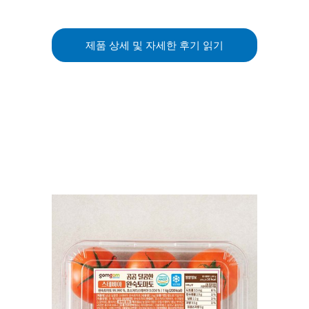
제품 상세 및 자세한 후기 읽기