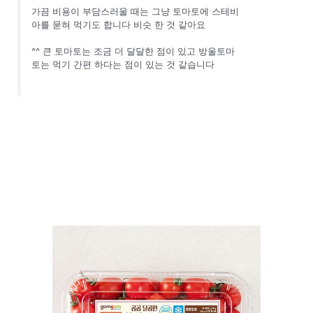
가끔 비용이 부담스러울 때는 그냥 토마토에 스테비
아를 묻혀 먹기도 합니다 비슷 한 것 같아요
^^ 큰 토마토는 조금 더 달달한 점이 있고 방울토마
토는 먹기 간편 하다는 점이 있는 것 같습니다