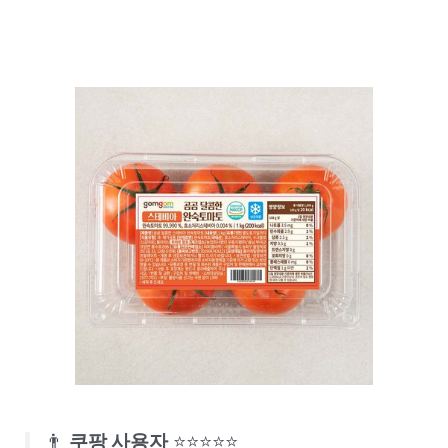
👨
쿠팡 사용자
⭐⭐⭐⭐⭐