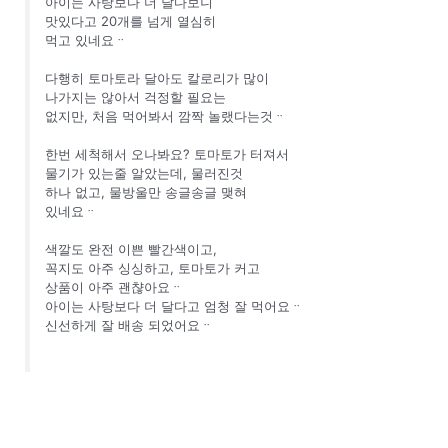
아이는 사탕보다 더 달다보니
맛있다고 20개를 넘게 열심히
먹고 있네요ᆢ
다행히 토마토라 달아도 칼로리가 많이
나가지는 않아서 걱정할 필요는
없지만, 처음 먹어봐서 깜짝 놀랬다는것ᆢ
한번 세척해서 오나봐요? 토마토가 터져서
물기가 있는줄 알았는데, 물러진것
하나 없고, 물방울만 송글송글 맺혀
있네요ᆢ
색깔도 완전 이쁜 빨간색이고,
꼭지도 아주 싱싱하고, 토마토가 커고
상품이 아주 괜챦아요ᆢ
아이는 사탕보다 더 달다고 엄청 잘 먹어요ᆢ
신선하게 잘 배송 되었어요ᆢ