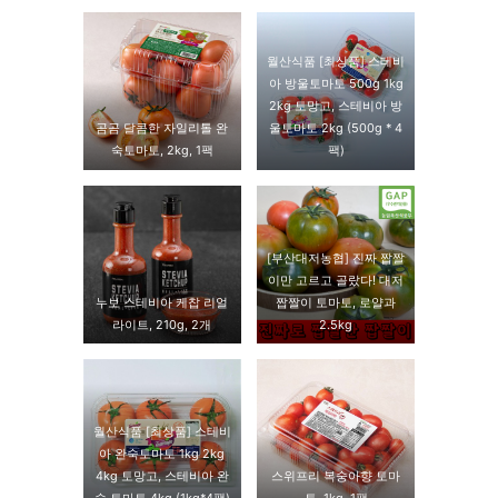
월산식품 [최상품] 스테비
아 방울토마토 500g 1kg
2kg 토망고, 스테비아 방
곰곰 달콤한 자일리톨 완
울토마토 2kg (500g * 4
숙토마토, 2kg, 1팩
팩)
[부산대저농협] 진짜 짭짤
이만 고르고 골랐다! 대저
누보 스테비아 케찹 리얼
짭짤이 토마토, 로얄과
라이트, 210g, 2개
2.5kg
월산식품 [최상품] 스테비
아 완숙토마토 1kg 2kg
4kg 토망고, 스테비아 완
스위프리 복숭아향 토마
숙 토마토 4kg (1kg*4팩)
토, 1kg, 1팩