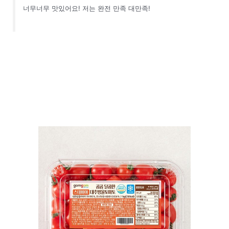
너무너무 맛있어요! 저는 완전 만족 대만족!