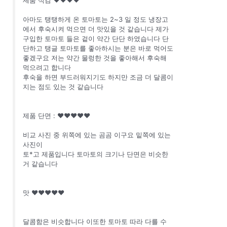
아마도 탱탱하게 온 토마토는 2~3 일 정도 냉장고
에서 후숙시켜 먹으면 더 맛있을 것 같습니다 제가
구입한 토마토 들은 겉이 약간 단단 하였습니다 단
단하고 탱글 토마토를 좋아하시는 분은 바로 먹어도
좋겠구요 저는 약간 물렁한 것을 좋아해서 후숙해
먹으려고 합니다
후숙을 하면 부드러워지기도 하지만 조금 더 달콤이
지는 점도 있는 것 같습니다
제품 단면 : ❤️❤️❤️❤️❤️
비교 사진 중 위쪽에 있는 곰곰 이구요 밑쪽에 있는
사진이
토*고 제품입니다 토마토의 크기나 단면은 비슷한
거 같습니다
맛 ❤️❤️❤️❤️❤️
달콤함은 비슷합니다 이또한 토마토 따라 다를 수