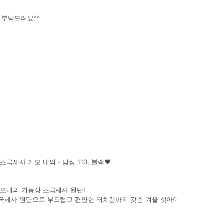
욱 부탁드려요^^
극세사 기모 내의 - 남성 110, 블랙♥
모내의 기능성 초극세사 원단!
극세사 원단으로 부드럽고 편안한 터치감까지 갖춘 겨울 핫아이