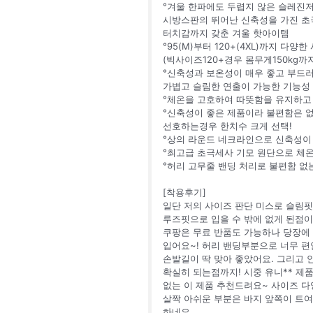
°겨울 한파에도 두렵지 않은 슬레진
시방스판의 뛰어난 신축성을 가진 초
터치감까지 갖춘 겨울 핫아이템
°95(M)부터 120+(4XL)까지 다양
(빅사이즈120+경우 몸무게150kg까
°신축성과 보온성이 매우 좋고 부드
가볍고 슬림한 연출이 가능한 기능성 
°체온을 고호하여 따뜻함을 유지하고 
°신축성이 좋은 제품이라 불편함은 
선호하는경우 한치수 크게 선택!
°상의 라운드 네크라인으로 신축성이
°최고급 초극세사 기모 원단으로 체온
°허리 고무줄 밴딩 처리로 불편함 없는
[착용후기]
일단 저의 사이즈 판단 미스로 슬림핏을
루즈핏으로 입을 수 밖에 없게 된점
쿠팡은 무료 반품도 가능하나 당장에
입어요~! 허리 밴딩부분으로 너무 편
손발길이 딱 맞아 좋았어요. 그리고
확실히 되는점까지! 시중 유니** 제
없는 이 제품 추천드려요~ 사이즈 다
살짝 아쉬운 부분은 바지 앞쪽이 트
하네요.