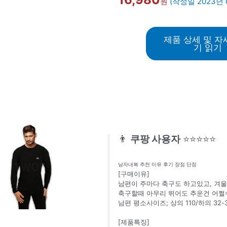
원
(작성일 2023년 
제품 상세 및 자
기 읽기
👨
쿠팡 사용자
⭐⭐⭐⭐⭐
남자내복 추천 이유 후기 장점 단점
[구매이유]
남편이 주마다 축구도 하고있고, 겨울
축구할때 아무리 뛰어도 추운건 어쩔
남편 평소사이즈; 상의 110/하의 32-3
[제품특징]