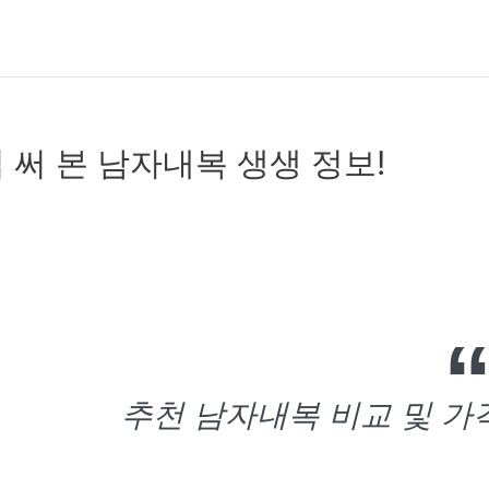
 써 본 남자내복 생생 정보!
추천 남자내복 비교 및 가