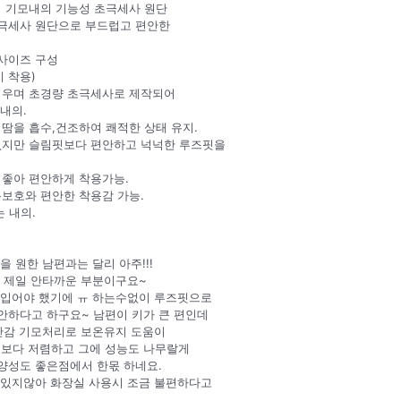
저 기모내의 기능성 초극세사 원단
극세사 원단으로 부드럽고 편안한
한 사이즈 구성
지 착용)
러우며 초경량 초극세사로 제작되어
내의.
땀을 흡수,건조하여 쾌적한 상태 유지.
없지만 슬림핏보다 편안하고 넉넉한 루즈핏을
 좋아 편안하게 착용가능.
보호와 편안한 착용감 가능.
 내의.
 원한 남편과는 달리 아주!!!
이 제일 안타까운 부분이구요~
 입어야 했기에 ㅠ 하는수없이 루즈핏으로
안하다고 하구요~ 남편이 키가 큰 편인데
 안감 기모처리로 보온유지 도움이
품보다 저렴하고 그에 성능도 나무랄게
양성도 좋은점에서 한몫 하네요.
여있지않아 화장실 사용시 조금 불편하다고