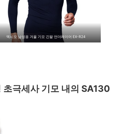
엑시오 남성용 겨울 기모 긴팔 언더레이어 EX-R24
 초극세사 기모 내의 SA130