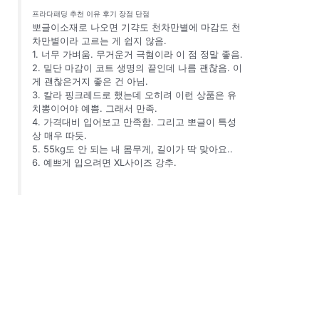
프라다패딩 추천 이유 후기 장점 단점
뽀글이소재로 나오면 기갹도 천차만별에 마감도 천
차만별이라 고르는 게 쉽지 않음.
1. 너무 가벼움. 무거운거 극혐이라 이 점 정말 좋음.
2. 밑단 마감이 코트 생명의 끝인데 나름 괜찮음. 이
게 괜찮은거지 좋은 건 아님.
3. 칼라 핑크레드로 했는데 오히려 이런 상품은 유
치뽕이어야 예쁨. 그래서 만족.
4. 가격대비 입어보고 만족함. 그리고 뽀글이 특성
상 매우 따듯.
5. 55kg도 안 되는 내 몸무게, 길이가 딱 맞아요..
6. 예쁘게 입으려면 XL사이즈 강추.