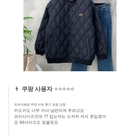
👨
쿠팡 사용자
⭐⭐⭐⭐⭐
프라다패딩 추천 이유 후기 장점 단점
커도커도 너무 커서 남편어게 주려고요
프리사이즈인데 77 입는저는 도저히 커서 못입겠어
요 99사이즈도 맞을듯요