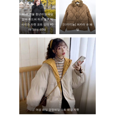
WHR 겨울 중년여성 패딩
점퍼 후드퍼 하프 웰론 빅
사이즈 자켓 코트 엄마 40
[디아미뇽] 퍼카라 숏 패
대 50대 60대
딩
여성 패딩 경량패딩 쇼트 패딩 자켓