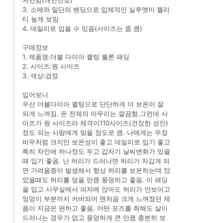
3. 소매와 밑단의 밴딩으로 입체적인 실루엣이 퀄리
티 높게 보임
4. 데일리로 입을 수 있음(사이즈는 좀 큼)
구매정보
1. 제품명:더블 다이아 퀼팅 웰론 패딩
2. 사이즈:원 사이즈
3. 색상:검정
입어보니
우선 더블다이아 퀼팅으로 단단하게 더 보온이 잘
되게 느껴짐. 온 전체의 마무리는 깔끔함.그런데 사
이즈가 원 사이즈라 체격이110사이즈(건장한 성인)
정도 되는 사람에게 맞을 정도로 큼. 나에게는 우장
바우처럼 크지만 보온성이 좋고 데일리로 입기 좋고
특히 차안에 하나정도 두고 갑자기 날씨변화가 있을
때 입기 좋음. 난 허리가 드러나면 허리가 차갑게 되
면 가려움증이 발생해서 항상 허리를 보온하는데 앉
았을때도 허리를 덮을 만큼 풍덩하고 좋음. 이 패딩
을 입고 사무실에서 의자에 앉아도 허리가 안보이고
엉덩이 부분까지 커버되어 맨처음 크게 느껴졌던 제
품이 지금은 편하고 좋음. 어떤 포즈를 취해도 살이
드러나는 경우가 없고 풍덩하게 큰 만큼 충분히 보