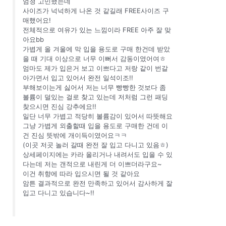
엄청 고민했는데
사이즈가 넉넉하게 나온 것 같길래 FREE사이즈 구
매했어요!
전체적으로 여유가 있는 느낌이라 FREE 아주 잘 맞
아요bb
가볍게 올 겨울에 막 입을 용도로 구매 한건데 받았
을 때 기대 이상으로 너무 이뻐서 감동이였어여ㅎ
엄마도 제가 입은거 보고 이쁘다고 저랑 같이 번갈
아가면서 입고 있어서 완전 일석이조!!
부해보이는게 싫어서 저는 너무 빵빵한 것보다 좀
볼륨이 덜있는 걸로 찾고 있는데 저처럼 그런 패딩
찾으시면 진심 강추에요!!
일단 너무 가볍고 적당히 볼륨감이 있어서 따뜻해요
그냥 가볍게 외출할때 입을 용도로 구매한 건데 이
건 진심 뜻밖에 개이득이였어요ㅋㅋ
(이곳 저곳 놀러 갈때 완전 잘 입고 다니고 있음ㅎ)
상세페이지에는 카라 올리거나 내려서도 입을 수 있
다는데 저는 갠적으로 내린게 더 이쁘더라구요~
이건 취향에 따라 입으시면 될 것 같아요
암튼 결과적으로 완전 만족하고 있어서 감사하게 잘
입고 다니고 있습니다~!!