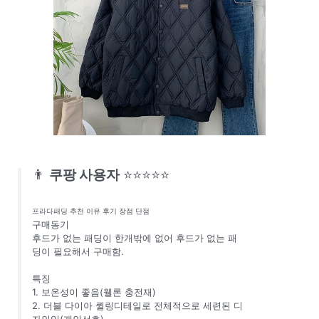
👨
쿠팡 사용자
⭐⭐⭐⭐⭐
프라다패딩 추천 이유 후기 장점 단점
구매동기
후드가 없는 패딩이 한개밖에 없어 후드가 없는 패
딩이 필요해서 구매함.
특징
1. 보온성이 좋음(웰론 충전재)
2. 더블 다이아 퀼링디테일로 전체적으로 세련된 디
자인임(개인선호)