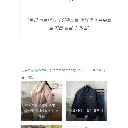
“쿠팡 파트너스의 일환으로 일정액의 수수료
를 지급 받을 수 있음”
공유하실 땐
https://gift.methe.money/?p=18936
주소로 공
유하세요
데이프릴 여성용 아방드
오버핏 빅사이즈 카라 숏
더블 다이아 퀼팅 웰론 패
패딩
딩