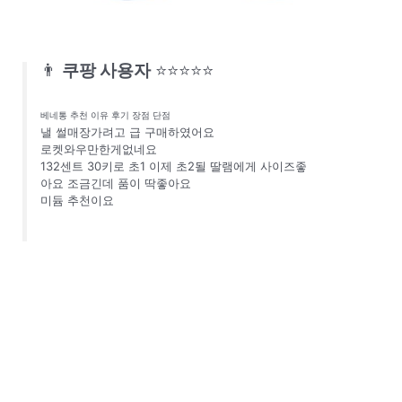
👨
쿠팡 사용자
⭐⭐⭐⭐⭐
베네통 추천 이유 후기 장점 단점
낼 썰매장가려고 급 구매하였어요
로켓와우만한게없네요
132센트 30키로 초1 이제 초2될 딸램에게 사이즈좋
아요 조금긴데 품이 딱좋아요
미듐 추천이요