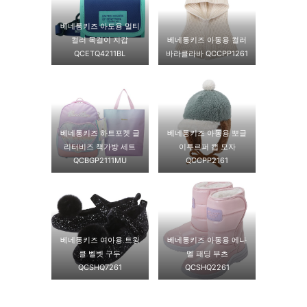
베네통키즈 아도용 멀티
컬러 목걸이 지갑
베네통키즈 아동용 컬러
QCETQ4211BL
바라클라바 QCCPP1261
베네통키즈 하트포켓 글
베네통키즈 아동용 뽀글
리터비즈 책가방 세트
이투르퍼 캡 모자
QCBGP2111MU
QCCPP2161
베네통키즈 여아용 트윙
베네통키즈 아동용 에나
클 벨벳 구두
멜 패딩 부츠
QCSHQ7261
QCSHQ2261