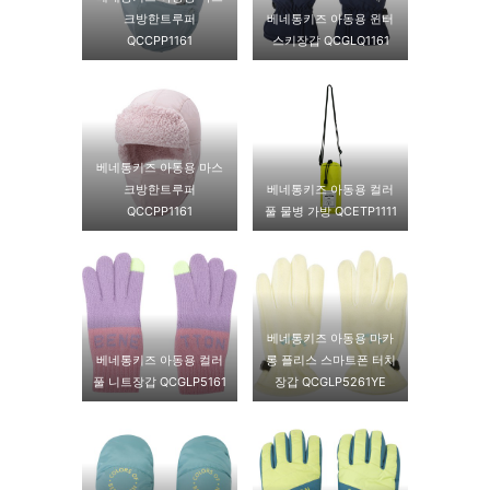
크방한트루퍼
베네통키즈 아동용 윈터
QCCPP1161
스키장갑 QCGLQ1161
베네통키즈 아동용 마스
크방한트루퍼
베네통키즈 아동용 컬러
QCCPP1161
풀 물병 가방 QCETP1111
베네통키즈 아동용 마카
베네통키즈 아동용 컬러
롱 플리스 스마트폰 터치
풀 니트장갑 QCGLP5161
장갑 QCGLP5261YE