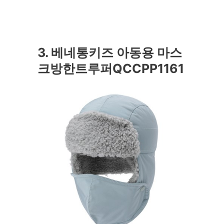
3. 베네통키즈 아동용 마스
크방한트루퍼QCCPP1161