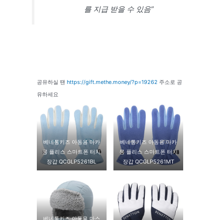
를 지급 받을 수 있음”
공유하실 땐
https://gift.methe.money/?p=19262
주소로 공
유하세요
베네통키즈 아동용 마카
베네통키즈 아동용 마카
롱 플리스 스마트폰 터치
롱 플리스 스마트폰 터치
장갑 QCGLP5261BL
장갑 QCGLP5261MT
베네통키즈 아동용 마스