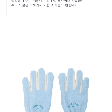
답답한거 싫어하는 아이에게 젤 큰사이즈 사줬는데
후리스 같은 소재라서 가볍고 착용도 편핟대요