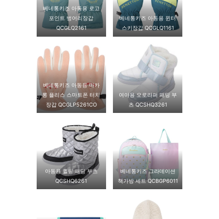
베네통키즈 아동용 로고
포인트 벙어리장갑
베네통키즈 아동용 윈터
QCGLQ2161
스키장갑 QCGLQ1161
베네통키즈 아동용 마카
롱 플리스 스마트폰 터치
여아용 오로라퍼 패딩 부
장갑 QCGLP5261CO
츠 QCSHQ3261
아동용 퀼팅 패딩 부츠
베네통키즈 그라데이션
QCSHQ6261
책가방 세트 QCBGP6011