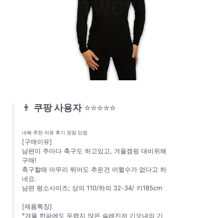
👨
쿠팡 사용자
⭐⭐⭐⭐⭐
내복 추천 이유 후기 장점 단점
[구매이유]
남편이 주마다 축구도 하고있고, 겨울캠핑 대비위해
구매!
축구할때 아무리 뛰어도 추운건 어쩔수가 없다고 하
네요.
남편 평소사이즈; 상의 110/하의 32-34/ 키185cm
[제품특징]
°겨울 한파에도 두렵지 않은 슬레진저 기모내의 기