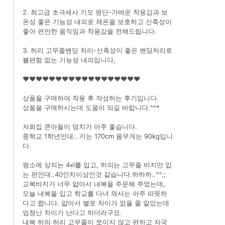
2. 최고급 초극세사 기모 원단-가벼운 착용감과 보
온성 좋은 기능성 내의로 체온을 보호하고 신축성이
좋아 편안한 움직임과 착용감을 전해드립니다.
3. 허리 고무줄밴딩 처리-신축성이 좋은 밴딩처리로
불편함 없는 기능성 내의입니다,
♥♥♥♥♥♥♥♥♥♥♥♥♥♥♥♥♥♥
상품을 구매하여 착용 후 작성하는 후기입니다.
상품을 구매하시는데 도움이 되길 바랍니다.^^*
저희집 큰아들이 덩치가 아주 좋습니다.
중학교 1학년인대...키는 170cm 몸무게는 90kg입니
다.
평소에 상의는 4xl를 입고, 하의는 고무줄 바지만 입
는 편인대..40인치이상인것 같습니다.하하하..^^;;
교복바지가 너무 얇아서 내복을 주문해 주었는데,
오늘 내복을 입고 학교를 다녀 와서는 아주 따뜻하
다고 합니다. 얇아서 별로 차이가 없을 줄 알았는데
엄청난 차이가 난다고 하더라구요.
내복 하의 허리 고무줄이 쪼이지 않고 편하고 자국