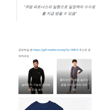
“쿠팡 파트너스의 일환으로 일정액의 수수료
를 지급 받을 수 있음”
공유하실 땐
https://gift.methe.money/?p=19813
주소로 공
유하세요
롤리트리 아동용 솔리드
슬레진저 기능성 초극세
발열 내의 상하의 세트
사 기모 내의
VD