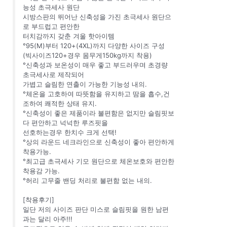
능성 초극세사 원단
시방스판의 뛰어난 신축성을 가진 초극세사 원단으
로 부드럽고 편안한
터치감까지 갖춘 겨울 핫아이템
°95(M)부터 120+(4XL)까지 다양한 사이즈 구성
(빅사이즈120+경우 몸무게150kg까지 착용)
°신축성과 보온성이 매우 좋고 부드러우며 초경량
초극세사로 제작되어
가볍고 슬림한 연출이 가능한 기능성 내의.
°체온을 고호하여 따뜻함을 유지하고 땀을 흡수,건
조하여 쾌적한 상태 유지.
°신축성이 좋은 제품이라 불편함은 없지만 슬림핏보
다 편안하고 넉넉한 루즈핏을
선호하는경우 한치수 크게 선택!
°상의 라운드 네크라인으로 신축성이 좋아 편안하게
착용가능.
°최고급 초극세사 기모 원단으로 체온보호와 편안한
착용감 가능.
°허리 고무줄 밴딩 처리로 불편함 없는 내의.
[착용후기]
일단 저의 사이즈 판단 미스로 슬림핏을 원한 남편
과는 달리 아주!!!