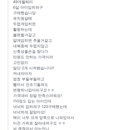
49개월짜리
6살 아이입히려구
구매했습니당
유치원갈때
두껍게입히면
활동하는데
불편할거같고
얇게입히면 추울거같고
내복중에 두껍지않고
신축성좋은걸 찾다가
만원도 안하는 가격이라
고민없이
일단 2개 시켜봤습니다!!
꺼내자마자
엄청 부들부들하고
빨아서 건조기돌려도
변형하나없더라구요ㅎㅎ
가격대비 정말 만족스러워요!
110정도 입는 아이인데
넉넉히 입히려구 120구매했는데
넉넉하게 잘맞아요!
택이 너무 크게 앞쪽으로 나와있어서
이건 가위로 잘라내려구요 ㅎㅎ
넘 괜찮아서 아는언니