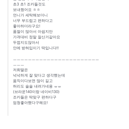
초3 초1 조카들것도
보내줬어요 ㅎㅎ
언니가 세탁해보더니
너무 부드럽고 편하다고
좋아하더라구요!
품절이 많아서 아쉽지만
가격대비 정말 잘산거같아요
두껍지도않아서
안에 받혀입이기 딱입니다!!
ㅡㅡㅡㅡㅡㅡㅡㅡㅡㅡㅡㅡㅡㅡㅡㅡㅡㅡㅡㅡㅡㅡㅡ
ㅡㅡㅡ
저희딸은
넉넉하게 잘 맞다고 생각했는데
움직이다보면 많이 길고
허리도 술술 내려가네용 ㅠㅠ
(브라운140이랑 네이비130)
조카들은 딱맞구 편하다구
엄청좋아했다구해요!