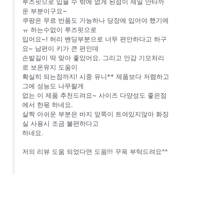
루즈핏으로 입을 수 밖에 없게 된점이 제일 안타까
운 부분이구요~
쿠팡은 무료 반품도 가능하나 당장에 입어야 했기에
ㅠ 하는수없이 루즈핏으로
입어요~! 허리 밴딩부분으로 너무 편안하다고 하구
요~ 남편이 키가 큰 편인데
손발길이 딱 맞아 좋았어요. 그리고 안감 기모처리
로 보온유지 도움이
확실히 되는점까지! 시중 유니** 제품보다 저렴하고
그에 성능도 나무랄게
없는 이 제품 추천드려요~ 사이즈 다양성도 좋은점
에서 한몫 하네요.
살짝 아쉬운 부분은 바지 앞쪽이 트여있지않아 화장
실 사용시 조금 불편하다고
하네요.
저의 리뷰 도움 되었다면 도움!!! 꾸욱 부탁드려요^^