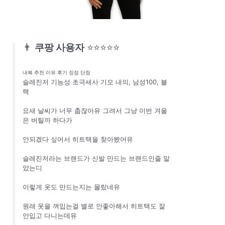
👨
쿠팡 사용자
⭐⭐⭐⭐⭐
내복 추천 이유 후기 장점 단점
슬레진저 기능성 초극세사 기모 내의, 남성100, 블
랙
요새 날씨가 너무 춥잖아유 그려서 그냥 이번 겨울
은 버틸까 하다가
안되겠다 싶어서 히트택을 찾아봤어유
슬레진저라는 브랜드가 신발 만드는 브랜드인줄 알
았는디
이렇게 옷도 만드는지는 몰랐네유
원래 옷을 껴입는걸 별로 안좋아해서 히트택도 잘
안입고 다니는데유