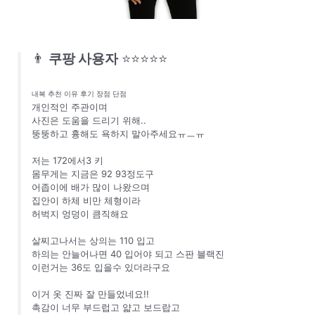
👨
쿠팡 사용자
⭐⭐⭐⭐⭐
내복 추천 이유 후기 장점 단점
개인적인 주관이며
사진은 도움을 드리기 위해..
뚱뚱하고 흉해도 욕하지 말아주세요ㅠㅡㅠ
저는 172에서3 키
몸무게는 지금은 92 93정도구
어좁이에 배가 많이 나왔으며
집안이 하체 비만 체형이라
허벅지 엉덩이 큼직해요
살찌고나서는 상의는 110 입고
하의는 안늘어나면 40 입어야 되고 스판 블랙진
이런거는 36도 입을수 있더라구요
이거 옷 진짜 잘 만들었네요!!
촉감이 너무 부드럽고 얇고 보드랍고