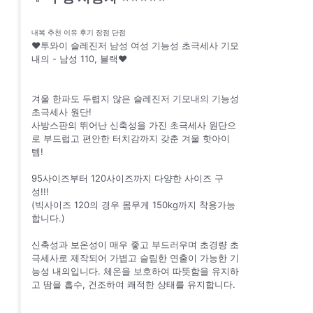
내복 추천 이유 후기 장점 단점
♥투와이 슬레진저 남성 여성 기능성 초극세사 기모
내의 - 남성 110, 블랙♥
겨울 한파도 두렵지 않은 슬레진저 기모내의 기능성
초극세사 원단!
사방스판의 뛰어난 신축성을 가진 초극세사 원단으
로 부드럽고 편안한 터치감까지 갖춘 겨울 핫아이
템!
95사이즈부터 120사이즈까지 다양한 사이즈 구
성!!!
(빅사이즈 120의 경우 몸무게 150kg까지 착용가능
합니다.)
신축성과 보온성이 매우 좋고 부드러우며 초경량 초
극세사로 제작되어 가볍고 슬림한 연출이 가능한 기
능성 내의입니다. 체온을 보호하여 따뜻함을 유지하
고 땀을 흡수, 건조하여 쾌적한 상태를 유지합니다.