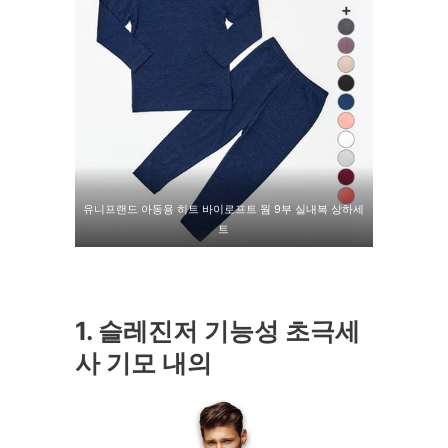
유니프랜드 아동용 히트 바이로프트 웜 9부 실내복 상하세
트
1. 슬레진저 기능성 초극세
사 기모 내의