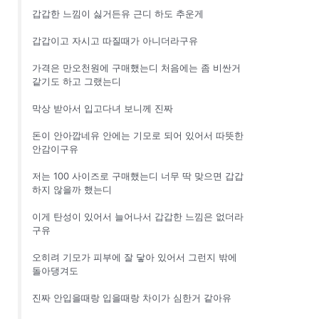
갑갑한 느낌이 싫거든유 근디 하도 추운게
갑갑이고 자시고 따질때가 아니더라구유
가격은 만오천원에 구매했는디 처음에는 좀 비싼거
같기도 하고 그랬는디
막상 받아서 입고다녀 보니께 진짜
돈이 안아깝네유 안에는 기모로 되어 있어서 따뜻한
안감이구유
저는 100 사이즈로 구매했는디 너무 딱 맞으면 갑갑
하지 않을까 했는디
이게 탄성이 있어서 늘어나서 갑갑한 느낌은 없더라
구유
오히려 기모가 피부에 잘 닿아 있어서 그런지 밖에
돌아댕겨도
진짜 안입을때랑 입을때랑 차이가 심한거 같아유