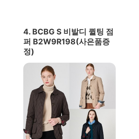
4. BCBG S 비발디 퀼팅 점
퍼 B2W9R198(사은품증
정)