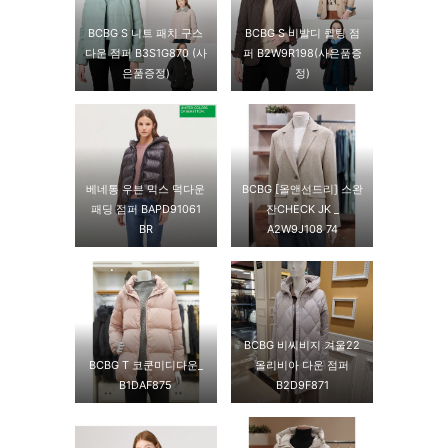
BCBG S 니트 패치 구스
BCBG S 비발디 퀼팅 점
다운 점퍼 B3S1G870 (사
퍼 B2W9R198(사은품증
은품증정)
정)
베네통 우븐 믹스 덕다운
BCBG [올앤선드리] 스완
패딩 점퍼 BAPD91061
잔CHECK JK _
BR
A2W9J108 74
BCBG 비씨비지 겨울22
BCBG T 코쿤미디다운_
올리비아 다운 점퍼
B1DAF875
B2D9F871