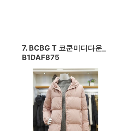
7. BCBG T 코쿤미디다운_
B1DAF875