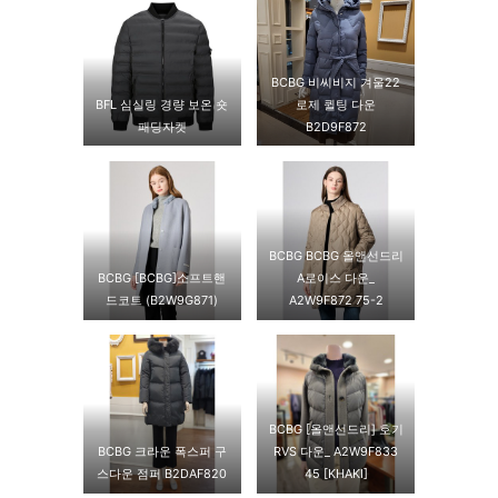
BCBG 비씨비지 겨울22
BFL 심실링 경량 보온 숏
로제 퀼팅 다운
패딩자켓
B2D9F872
BCBG BCBG 올앤선드리
BCBG [BCBG]소프트핸
A로이스 다운_
드코트 (B2W9G871)
A2W9F872 75-2
BCBG [올앤선드리] 호기
BCBG 크라운 폭스퍼 구
RVS 다운_ A2W9F833
스다운 점퍼 B2DAF820
45 [KHAKI]