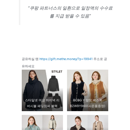
“쿠팡 파트너스의 일환으로 일정액의 수수료
를 지급 받을 수 있음”
공유하실 땐
https://gift.methe.money/?p=19941
주소로 공
유하세요
스타일넷 여성 하이넥 리
BCBG Y 양모 베스트
버시블 패딩점퍼 블랙
B2W9Y960(사은품증정)