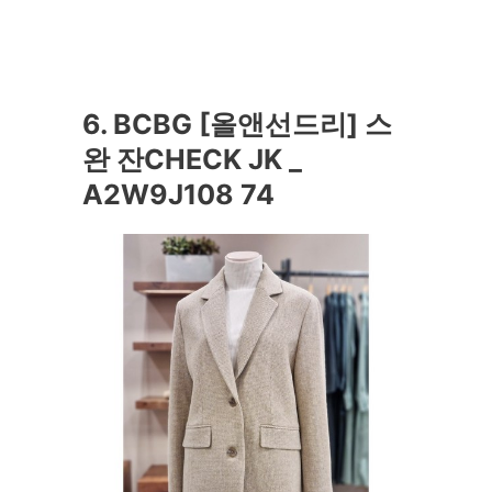
6. BCBG [올앤선드리] 스
완 잔CHECK JK _
A2W9J108 74