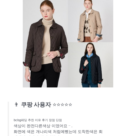
👨
쿠팡 사용자
⭐⭐⭐⭐⭐
bcbg패딩 추천 이유 후기 장점 단점
색상이 완전다른색상 이였어요ᆢ.
화면에 색은 개나리색 처럼예뻤는데 도착한색은 회