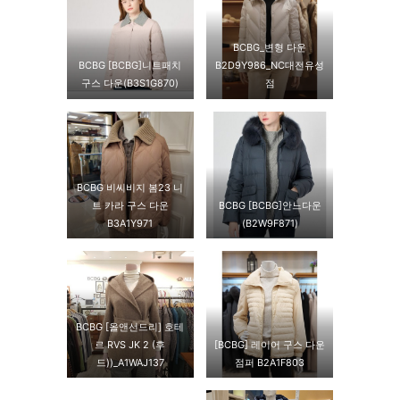
BCBG_변형 다운
BCBG [BCBG]니트패치
B2D9Y986_NC대전유성
구스 다운(B3S1G870)
점
BCBG 비씨비지 봄23 니
트 카라 구스 다운
BCBG [BCBG]안느다운
B3A1Y971
(B2W9F871)
BCBG [올앤선드리] 호테
르 RVS JK 2 (후
[BCBG] 레이어 구스 다운
드))_A1WAJ137
점퍼 B2A1F803