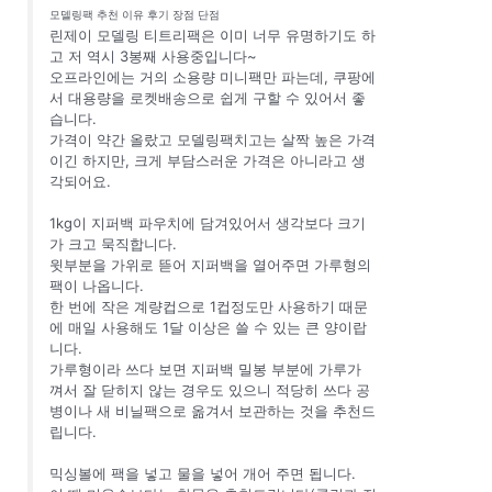
모델링팩 추천 이유 후기 장점 단점
린제이 모델링 티트리팩은 이미 너무 유명하기도 하
고 저 역시 3봉째 사용중입니다~
오프라인에는 거의 소용량 미니팩만 파는데, 쿠팡에
서 대용량을 로켓배송으로 쉽게 구할 수 있어서 좋
습니다.
가격이 약간 올랐고 모델링팩치고는 살짝 높은 가격
이긴 하지만, 크게 부담스러운 가격은 아니라고 생
각되어요.
1kg이 지퍼백 파우치에 담겨있어서 생각보다 크기
가 크고 묵직합니다.
윗부분을 가위로 뜯어 지퍼백을 열어주면 가루형의
팩이 나옵니다.
한 번에 작은 계량컵으로 1컵정도만 사용하기 때문
에 매일 사용해도 1달 이상은 쓸 수 있는 큰 양이랍
니다.
가루형이라 쓰다 보면 지퍼백 밀봉 부분에 가루가
껴서 잘 닫히지 않는 경우도 있으니 적당히 쓰다 공
병이나 새 비닐팩으로 옮겨서 보관하는 것을 추천드
립니다.
믹싱볼에 팩을 넣고 물을 넣어 개어 주면 됩니다.