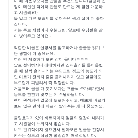
이 때 미온수보다는 찬물을 추천드립니다(쿨링과 진
정이 메인인 팩이라 찬물로 만드는 게 훨씬 개운하
고 시원해요!)
물 말고 다른 보습제를 섞어주면 팩의 질이 더 좋아
집니다.
저는 주로 세럼이나 수분크림, 알로에 수딩젤을 같
이 넣어주고 있어요~
적합한 비율은 설명서를 참고하거나 줄글을 읽기보
단 경험이 더 중요해요.
여러 번 제조하다 보면 감이 옵니다ㅋㅋㅋ
말로 설명하자니 애매하지만 스패츌러를 들어올렸
을 때 살짝 흘러내리는 수딩크림 정도의 농도가 되
면 마르기 전까지 줄줄 흘러내리지 않고 얼굴에도
부드럽게 펴발려서 딱 적당합니다.
처음부터 물을 다 붓기보다는 조금씩 추가해가면서
농도를 천천히 맞추는 게 수월하답니다.
팩이 완성되면 얼굴에 도포해주시고, 예쁘게 바르기
보단 넓은 면적에 빠르게 발라주는 게 더 중요해요.
쿨링효과가 있어 바르자마자 얼굴의 열감이 내려가
고 시원함이 느껴져서 좋습니다.
너무 인위적이지 않으면서 달아오른 얼굴을 진정시
켜주는 정도의 적당한 쿨링감이 매력적입니다.