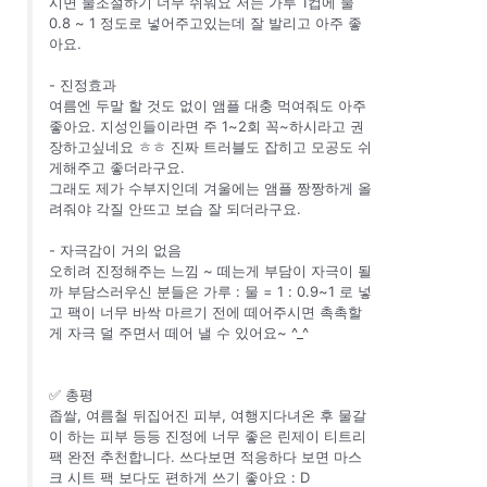
시면 물조절하기 너무 쉬워요 저는 가루 1컵에 물
0.8 ~ 1 정도로 넣어주고있는데 잘 발리고 아주 좋
아요.
- 진정효과
여름엔 두말 할 것도 없이 앰플 대충 먹여줘도 아주
좋아요. 지성인들이라면 주 1~2회 꼭~하시라고 권
장하고싶네요 ㅎㅎ 진짜 트러블도 잡히고 모공도 쉬
게해주고 좋더라구요.
그래도 제가 수부지인데 겨울에는 앰플 짱짱하게 올
려줘야 각질 안뜨고 보습 잘 되더라구요.
- 자극감이 거의 없음
오히려 진정해주는 느낌 ~ 떼는게 부담이 자극이 될
까 부담스러우신 분들은 가루 : 물 = 1 : 0.9~1 로 넣
고 팩이 너무 바싹 마르기 전에 떼어주시면 촉촉할
게 자극 덜 주면서 떼어 낼 수 있어요~ ^_^
✅ 총평
좁쌀, 여름철 뒤집어진 피부, 여행지다녀온 후 물갈
이 하는 피부 등등 진정에 너무 좋은 린제이 티트리
팩 완전 추천합니다. 쓰다보면 적응하다 보면 마스
크 시트 팩 보다도 편하게 쓰기 좋아요 : D