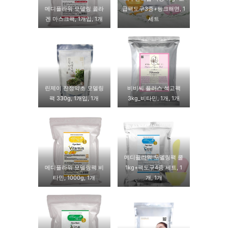
메디플라워 모델링 콜라
급팩도구3종+핑크해면, 1
겐 마스크팩, 1개입, 1개
세트
린제이 진정약초 모델링
비비씨 플러스 석고팩
팩 330g, 1개입, 1개
3kg_비타민, 1개, 1개
메디플라워 모델링팩 쿨
메디플라워 모델링팩 비
1kg+팩도구4종 세트, 1
타민, 1000g, 1개
개, 1개