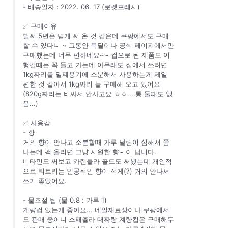
- 배송일자 : 2022. 06. 17 (로켓프레시)
✅ 구매이유
벌써 5년은 넘게 써 온 것 같은데 쿠팡에서도 구매
할 수 있다니 ~ 그동안 톡딜이나 공식 페이지에서만
구매했는데 너무 편하네요~~ 컵으로 된 제품도 여
행갈때는 꼭 들고 가는데 아무래도 집에서 쓰려면
1kg짜리를 밀폐용기에 소분해서 사용하는게 제일
편한 것 같아서 1kg짜리 늘 구매해 오고 있어요
(820g짜리는 비싸서 안사고요 ㅎㅎ....통 둘때도 없
음...)
✅ 사용감
- 향
거의 향이 안나고 소분할때 가루 날림이 심해서 쫌
나는데 팩 올리면 그냥 시원한 향~ 이 납니다.
비타민도 써보고 카렌듈라 골드도 써봤는데 개인적
으로 티트리는 인공적인 향이 적게(?) 거의 안나서
쓰기 좋았어요.
- 물조절 팁 (물 0.8 : 가루 1)
계량컵 있는게 좋아요... 네일재료상이나 쿠팡에서
도 판매 중이니 스패츌라 대짜랑 계량컵은 구매해두