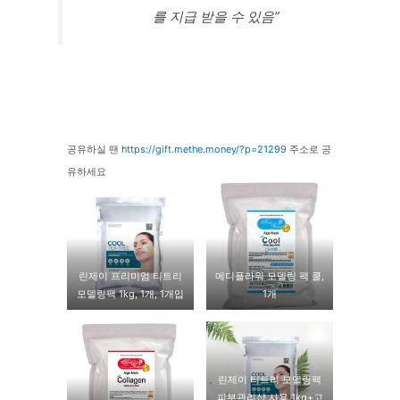
를 지급 받을 수 있음”
공유하실 땐
https://gift.methe.money/?p=21299
주소로 공
유하세요
린제이 프리미엄 티트리
메디플라워 모델링 팩 쿨,
모델링팩 1kg, 1개, 1개입
1개
린제이 티트리 모델링팩
피부관리샵 사용 1kg+고