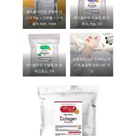
셀라벨 비타민 모델링 마
스크 1kg + 고무볼 + 스파
메디플라워 모델링 팩 아
출라 세트, 1세트
로마, 1kg, 1개
모델링팩거즈 100매입 석
메디플라워 모델링 팩 파
고팩 얼굴팩 순면시트 거
파인효소, 1개
즈