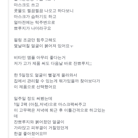
마스크도 쓰고
콧물도 찔끔찔끔 나오고 하다보니
마스크가 습하기도 하고
얼마전에는 턱주변으로
뾰루지가 나더라구요
필링 조금만 힘주고해도
몇날며칠 얼굴이 붉어져 있어요ㅜ
비타민 앰플 아무리 좋다는거
저가 고가 제품 써도 다음날 바로 잔뾰루지;;
한 5일정도 얼굴이 뻘겋게 올라와서
집에서 관리할 수 있는게 뭐가있을까 찾아보다가
이 제품으로 선택했어요
일주일 정도 써봤는데
1일 2팩 (아침,저녁)으로 마스크팩써주고
이 고무팩은 저녁에 퇴근 후 이틀간격으로 하고있는
데
잔뾰루지와 붉어졌던 얼굴이
가라앉고 피부결이 거칠었던게
한결 좋아졌어요!!!