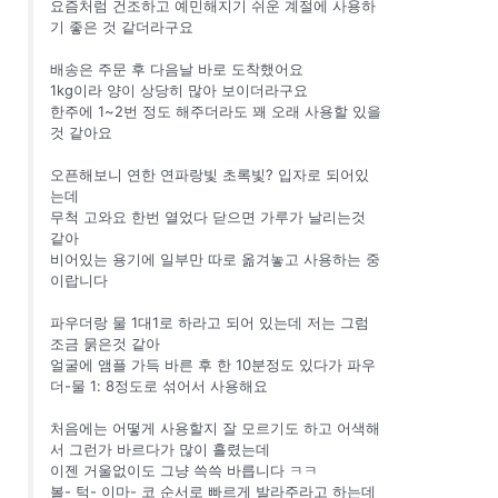
요즘처럼 건조하고 예민해지기 쉬운 계절에 사용하
기 좋은 것 같더라구요
배송은 주문 후 다음날 바로 도착했어요
1kg이라 양이 상당히 많아 보이더라구요
한주에 1~2번 정도 해주더라도 꽤 오래 사용할 있을
것 같아요
오픈해보니 연한 연파랑빛 초록빛? 입자로 되어있
는데
무척 고와요 한번 열었다 닫으면 가루가 날리는것
같아
비어있는 용기에 일부만 따로 옮겨놓고 사용하는 중
이랍니다
파우더랑 물 1대1로 하라고 되어 있는데 저는 그럼
조금 묽은것 같아
얼굴에 앰플 가득 바른 후 한 10분정도 있다가 파우
더-물 1: 8정도로 섞어서 사용해요
처음에는 어떻게 사용할지 잘 모르기도 하고 어색해
서 그런가 바르다가 많이 흘렸는데
이젠 거울없이도 그냥 쓱쓱 바릅니다 ㅋㅋ
볼- 턱- 이마- 코 순서로 빠르게 발라주라고 하는데