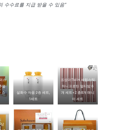
 수수료를 지급 받을 수 있음”
 퍼스
조성아TM H 세럼스틱
추얼
허니프로틴 멀티밤 6
 쇼
설화수 자음 2종 세트,
개 세트+2 총8개 매니
1세트
아 세트
신상