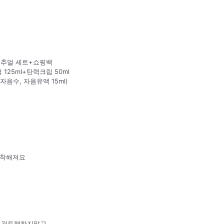
 리추얼 세트+쇼핑백
 125ml+탄력크림 50ml
자음수, 자음유액 15ml)
 착해져요
품 검토해하지않고