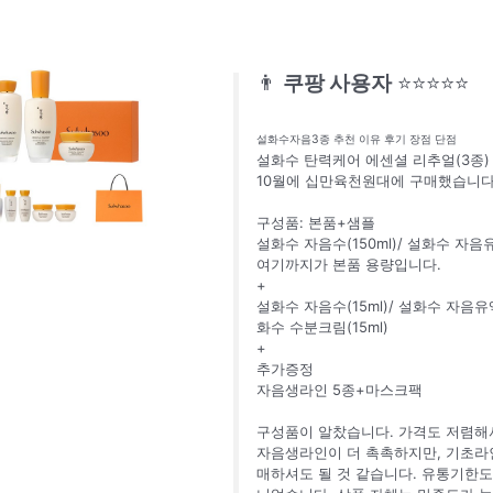
👨
쿠팡 사용자
⭐⭐⭐⭐⭐
설화수자음3종 추천 이유 후기 장점 단점
설화수 탄력케어 에센셜 리추얼(3종)
10월에 십만육천원대에 구매했습니다
구성품: 본품+샘플
설화수 자음수(150ml)/ 설화수 자음유
여기까지가 본품 용량입니다.
+
설화수 자음수(15ml)/ 설화수 자음유액(
화수 수분크림(15ml)
+
추가증정
자음생라인 5종+마스크팩
구성품이 알찼습니다. 가격도 저렴해
자음생라인이 더 촉촉하지만, 기초라
매하셔도 될 것 같습니다. 유통기한도