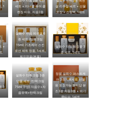
물세
설화수 자음 2종 루틴
설화수 탄력3종 에센
, 1
세트 + 이너클 퓨어 클
셜 리추얼 세트 + 선물
렌징 티슈, 자음2종
포장 + 쇼핑백, 1세트
설화수 자음 에센셜 6
종 세트 (탄력크림
퍼스
15ml) 기초케어 스킨
 +
설화수 자음 화장품 3
로션 세트 정품, 1세트,
세트
종 세트, 1세트
필요없음(본품)
정품 설화수 퍼스트케
설화수 탄력크림 3종
어 3종기획세트 선물
단품 세트 (탄력크림
용 포장가능 뷰티샵 윤
 3
75ml 구성) 자음수+자
조3종 자음3종 + 이너
음유액+탄력크림
클티슈, 1세트