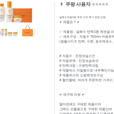
👨
쿠팡 사용자
⭐⭐⭐⭐⭐
설화수자음3종 추천 이유 후기 장점 단점
✔ 제품은 ? ✔
✅ 제품명 : 설화수 탄력3종 에센셜
✅ 세트구성 : 자음수 150ml+자음유액
(샘플사이즈 탄력, 수분, 윤조에센스, 
# 자음수 : 진정보습스킨
# 자음유액 : 진정보습로션
# 탄력크림 : 수분탄력크림
# 제품박스 미밀봉으로 내부확인가능
# 제품박스와 쇼핑백셋트구성
# 할인할때, 여러개 주문하면 가격이
✔ 재구매 리뷰 ✔
얼마전에도 구매한 제품이며
그때도 선물용으로 구매한 제품인데
이번에도 1셋트가 필요해서 다른제