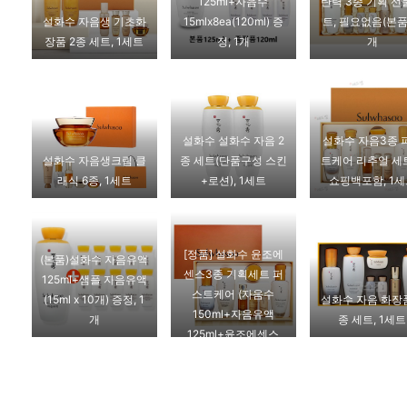
125ml+자음수
탄력 3종 기획 선
설화수 자음생 기초화
15mlx8ea(120ml) 증
트, 필요없음(본품)
장품 2종 세트, 1세트
정, 1개
개
설화수 설화수 자음 2
설화수 자음3종 
설화수 자음생크림 클
종 세트(단품구성 스킨
트케어 리추얼 세트
래식 6종, 1세트
+로션), 1세트
쇼핑백포함, 1
[정품] 설화수 윤조에
(본품)설화수 자음유액
센스3종 기획세트 퍼
125ml+샘플 자음유액
스트케어 (자음수
(15ml x 10개) 증정, 1
설화수 자음 화장품
150ml+자음유액
개
종 세트, 1세트
125ml+윤조에센스
60ml)+이너클티슈