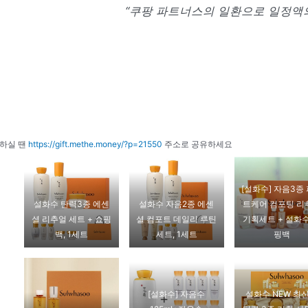
“쿠팡 파트너스의 일환으로 일정액의
하실 땐
https://gift.methe.money/?p=21550
주소로 공유하세요
[설화수] 자음3종
설화수 탄력3종 에센
설화수 자음2종 에센
트케어 컴포팅 리
셜 리추얼 세트 + 쇼핑
셜 컴포트 데일리 루틴
기획세트 + 설화수
백, 1세트
세트, 1세트
핑백
[설화수] 자음수
설화수 NEW 최