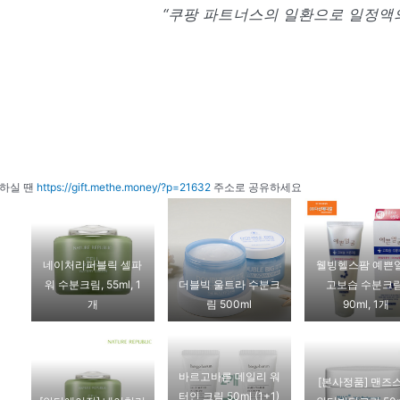
“쿠팡 파트너스의 일환으로 일정액의
하실 땐
https://gift.methe.money/?p=21632
주소로 공유하세요
네이처리퍼블릭 셀파
웰빙헬스팜 예쁜
워 수분크림, 55ml, 1
더블빅 울트라 수분크
고보습 수분크림
개
림 500ml
90ml, 1개
바르고바른 데일리 워
[본사정품] 맨즈
터인 크림 50ml (1+1)