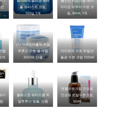
l 1
팜스테이 콜라겐 워터
웰스킨 타임스탑 에너
스킨
풀 모이스트 크림,
자이징 아쿠아 수분 크
100g, 1개
림, 60ml, 1개
(1+ 1)푸드어홀릭 히알
예쁜얼
루론산 수분 젤 크림
더마토리 프로 히알샷
 2개
300ml, 단품
물광 수분 크림 100ml
엔젤수분크림 건성용
에너
블레스문 워터드롭 히
건성용 토탈수분크림,
크림
알루론산 앰플, 단품
50ml