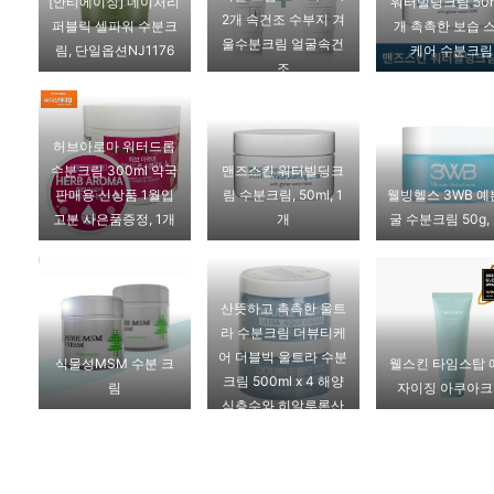
[안티에이징] 네이처리
워터빌딩크림 50m
2개 속건조 수부지 겨
퍼블릭 셀파워 수분크
개 촉촉한 보습 
울수분크림 얼굴속건
림, 단일옵션NJ1176
케어 수분크림
조
허브아로마 워터드롭
수분크림 300ml 약국
맨즈스킨 워터빌딩크
판매용 신상품 1월입
림 수분크림, 50ml, 1
웰빙헬스 3WB 
고분 사은품증정, 1개
개
굴 수분크림 50g,
산뜻하고 촉촉한 울트
라 수분크림 더뷰티케
어 더블빅 울트라 수분
식물성MSM 수분 크
웰스킨 타임스탑 
크림 500ml x 4 해양
림
자이징 아쿠아
심층수와 히알루론산
함유 피부에 풍부한 수
분을 공급, 1set,
2000ml