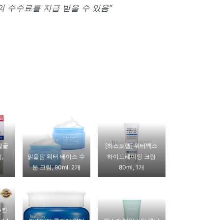
 수수료를 지급 받을 수 있음”
얼굴
[히스토랩] 워터맥스
,
맑을담 워터 베이스 수
하이드레이팅 크림
분 크림, 90ml, 2개
80ml, 1개
스킨