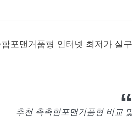
함포맨거품형 인터넷 최저가 실구
추천 촉촉함포맨거품형 비교 및