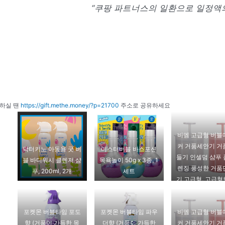
“쿠팡 파트너스의 일환으로 일정액의
하실 땐
https://gift.methe.money/?p=21700
주소로 공유하세요
비엠 고급형 버블
커 거품세안기 거
닥터키노 아동용 굿 버
미스터버블 바스포션
들기 인셀덤 샴푸
블 바디워시 클렌저 샴
목욕놀이 50g x 3종, 1
렌징 풍성한 거품
푸, 200ml, 2개
세트
기 고급형, 고급
트
포켓몬 버블타임 포도
포켓몬 버블타임 파우
비엠 고급형 버블
향 (거품이 가득한 목
더향 (거품이 가득한
커 거품세안기 거