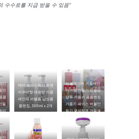
 수수료를 지급 받을 수 있음”
메이
버블메이커 거품세안
제타 페이스워시 포맨
품만
기 거품만들기 인셀덤
아쿠아향 대용량 거품
 폼클
샴푸 거품기 폼클렌징
세안제 버블폼 남성폼
만들
거품기 페이스 버블만
클렌징, 500ml x 2개
형화이
들기 풍성하게 거품생
성, 고급형 핑크
메이
품만