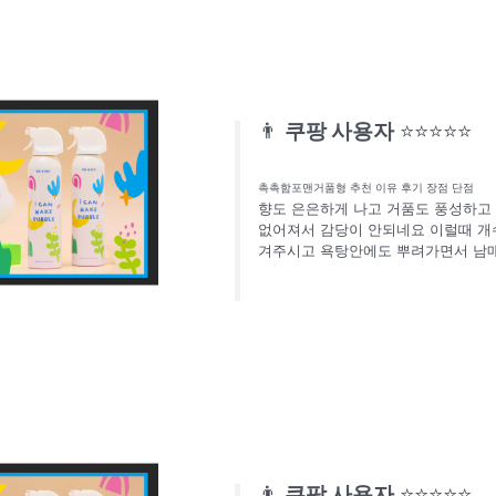
👨
쿠팡 사용자
⭐⭐⭐⭐⭐
촉촉함포맨거품형 추천 이유 후기 장점 단점
향도 은은하게 나고 거품도 풍성하고
없어져서 감당이 안되네요 이럴때 개
겨주시고 욕탕안에도 뿌려가면서 남
👨
쿠팡 사용자
⭐⭐⭐⭐⭐