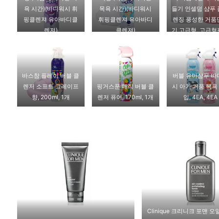
욕 시간)(바디워시 휘
목욕 시간)(바디워시
들기 인셀덤 샴푸
핑클렌져 유아바디클
휘핑클렌져 유아바디
렌징 풍성한 거품
렌져)
클렌져)
기 고급형, 고급
바스참 플레이 버블 클
버블 유아샴푸 바
렌저 소프트 그레이프
핑거스푼 매직 버블 클
시 아기 거품 목욕
향, 200ml, 1개
렌저 퓨어, 170ml, 1개
입, 4EA, 4EA
Clinique 크리니크 포맨 