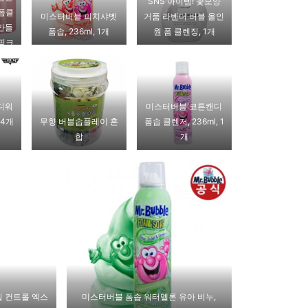
SNS 아이템! 꽃모양
 폼클
미스터버블 피치샤벳
거품 라벤더 버블 올인
만들
폼솝, 236ml, 1개
원 폼 클렌징, 1개
형핑크
디워
미스터버블 코튼캔디
 4개
무향 버블솝플레이 혼
폼솝 클렌저, 236ml, 1
합
개
오일 컨트롤 엑스
미스터버블 폼솝 워터멜론 유아 비누,