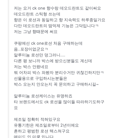
저는 요거 ck one 향수랑 데오드란트도 같이써요
데오드란트 스틱형 쓰는데
향은 이 로션과 동일하고 향 지속력도 하루종일가요
다만 데오드란트의 땀억제 기능은 그닥입니다ㅋ
저는 그냥 향때문에 써요
쿠팡에선 ck one로션 처음 구매하는데
음..포장이없군요ㅋ
알루미늄 로션만 덩그러니....
다른 평 보니까 박스에 받으신분들도 계신데
저는 박스 안왔네요
뭐 어차피 박스 와봤자 분리수거만 귀찮긴하지만ㅋ
선물용으로 구입하시는분들은
박스 오는지 안오는지 꼭 문의하고 구매하시길~
알루미늄 로션케이스는 유명하죠
타 브랜드에서도 ck 로션을 많이들 따라하기도하구
요
제조일 정확히 적혀있구요
유통기한은 제조일로부터 2년이에요
흔하고 평범한 로션 텍스쳐구요
메이드 인 미쿡 입니다