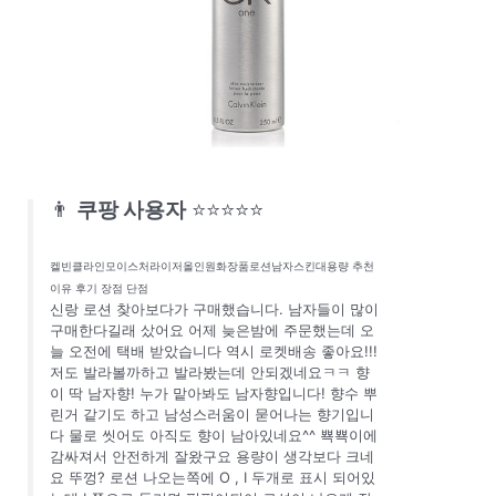
👨
쿠팡 사용자
⭐⭐⭐⭐⭐
켈빈클라인모이스처라이저올인원화장품로션남자스킨대용량 추천
이유 후기 장점 단점
신랑 로션 찾아보다가 구매했습니다. 남자들이 많이
구매한다길래 샀어요 어제 늦은밤에 주문했는데 오
늘 오전에 택배 받았습니다 역시 로켓배송 좋아요!!!
저도 발라볼까하고 발라봤는데 안되겠네요ㅋㅋ 향
이 딱 남자향! 누가 맡아봐도 남자향입니다! 향수 뿌
린거 같기도 하고 남성스러움이 묻어나는 향기입니
다 물로 씻어도 아직도 향이 남아있네요^^ 뾱뾱이에
감싸져서 안전하게 잘왔구요 용량이 생각보다 크네
요 뚜껑? 로션 나오는쪽에 O , I 두개로 표시 되어있