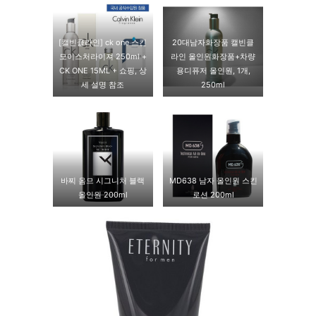
[캘빈클라인] ck one 스킨
20대남자화장품 캘빈클
모이스처라이져 250ml +
라인 올인원화장품+차량
CK ONE 15ML + 쇼핑, 상
용디퓨저 올인원, 1개,
세 설명 참조
250ml
바찌 옴므 시그니처 블랙
MD638 남자 올인원 스킨
올인원 200ml
로션 200ml