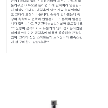
는데 I 쪽으로 돌리면 펌핑이되어 로션이 나오게 잘
눌리구요 O 쪽으로 돌리면 아예 닫혀버려 안눌립니
다 펌핑이 안돼요. 맨처음엔 몇번 계속 눌러줘야돼
요 그래야 로션이 나옵니다. 손등에 발라봤는데 굉
장히 촉촉해요 왼쪽이 안발른거고 오른쪽이 발른겁
니다 잘찍는다고 찍은건데ㅠㅠ보이실까 모르겠네요
^^; 신랑이 끈적이거나 유분기가 많이 생기는타입을
싫어하는데 이건 맨처음에 바를땐 촉촉해요 끈적임
없이. 그러다 점점 스며드는게 느껴집니다 만족스럽
게 잘 구매한거 같습니다!^^