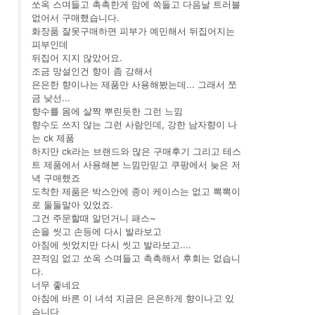
쏘옥 스며들고 촉촉한게 맘에 쏙들고 다음날 트러블
없어서 구매했습니다.
화장품 잘못구매하면 피부가 예민해서 뒤집어지는
피부인데
뒤집어 지지 않았어요.
조금 망설인건 향이 좀 강해서
은은한 향이나는 제품만 사용해봤는데... 그래서 쪼
금 낮선...
향수를 몸에 살짝 뿌린듯한 그런 느낌
향수도 쓰지 않는 그런 사람인데, 강한 남자향이 나
는 ck 제품
하지만 ck라는 브랜드와 많은 구매후기 그리고 테스
트 제품에서 사용해본 느낌만믿고 쿠팡에서 늦은 저
녁 구매했죠
도착한 제품은 박스안에 종이 케이스는 없고 뽁뽁이
로 둘둘말아 있었죠.
그건 주문할때 알던거니 패스~
손을 씻고 손등에 다시 발라보고
아침에 씻었지만 다시 씻고 발라보고....
끈적임 없고 쏘옥 스며들고 촉촉해서 후회는 없습니
다.
너무 좋네요
아침에 바른 이 녀석 지금은 은은하게 향이나고 있
습니다