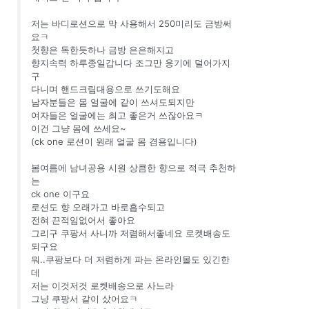
저는 바디로션으로 막 사용해서 250미리도 금방써
요ㅋ
첫향은 독한듯하나 금방 은은해지고
향지속력 하루종일갑니다 조그만 용기에 덜어가지
구
다니며 핸드크림대용으로 쓰기도해요
남자분들은 몸 얼굴에 같이 쓰셔도되지만
여자들은 얼굴에는 최고 좋은거 쓰잖아요ㅋ
이건 그냥 몸에 쓰세요~
(ck one 로션이 원래 얼굴 몸 겸용입니다)
봄여름에 남녀공용 시원 상큼한 향으로 적극 추천하
는
ck one 이구요
로션도 향 오래가고 바로흡수되고
전혀 끈적임없어서 좋아요
그리구 쿠팡서 사니까 저렴해서좋네요 로켓배송도
되구요
뭐..쿠팡보다 더 저렴하게 파는 온라인몰도 있긴한
데
저는 이것저것 로켓배송으로 사느라
그냥 쿠팡서 같이 샀어요ㅋ