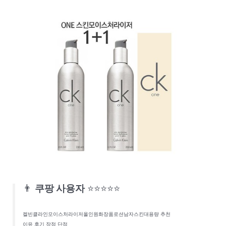
👨
쿠팡 사용자
⭐⭐⭐⭐⭐
켈빈클라인모이스처라이저올인원화장품로션남자스킨대용량 추천
이유 후기 장점 단점