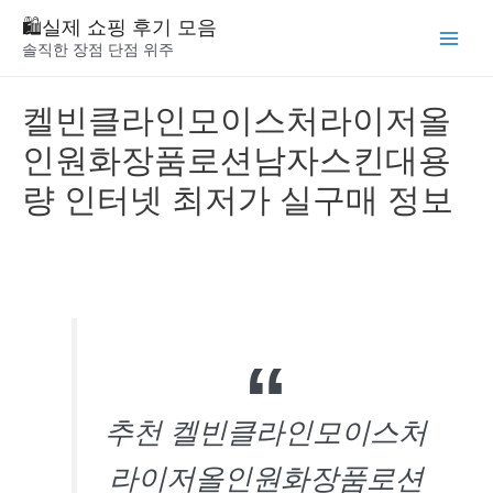
Skip
🛍️실제 쇼핑 후기 모음
to
솔직한 장점 단점 위주
Main
content
Menu
켈빈클라인모이스처라이저올
인원화장품로션남자스킨대용
량 인터넷 최저가 실구매 정보
추천 켈빈클라인모이스처
라이저올인원화장품로션