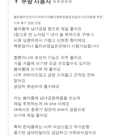
👨
쿠팡 사용자
⭐⭐⭐⭐⭐
켈빈클라인모이스처라이저올인원화장품로션남자스킨대용량 추천
이유 후기 장점 단점
봄여름에 남녀공용 향으로 제일 좋아요
(참고로 전 뇨자임ㅋ 내가 쓸 목적으로 구매~)
시원 상큼하면서 가볍고 산뜻한 향이에요
백화점이나 올리브영같은곳에서 시향가능합니다
향뿐아니라 로션의 기능도 아주 좋아요
가을 겨울에 쓰기엔 조금 건조할수도 있지만
봄여름에 쓰기에 딱 좋아요
너무 과하지도않고 금방 스며들고 끈적임 전혀
없어요
굉장히 뽀송하게 흡수돼요
저는 봄여름에 남녀공용제품을 쓰는데
제일 추천하는게 ck one 이에요
ck에서도 종류가 많은데 one이 공용으로
쓰기에 제일 좋아요
특히 한여름에는 너무 여성스럽고 무거운향
풍기면 냄새만맡아도 답답하고 더워보이잖아요