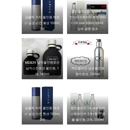
[캘빈클라인] CK ONE 스
심플릭 차지 올인원 에센
킨모이스춰라이져 250ml
스 남성 스킨 로션 100ml,
+ CK one 30ml(15ml2,
1개
상세 설명 참조
MD638 남자올인원로션
남자스킨로션 올인원, 1
캐빈클라인 남성올인원
개, 140ml
향수로션, 250ml
심플릭 차지 올인원 에센
캘빈클라인 Ck one 모이
스 남성 스킨 로션 100ml,
스춰라이저 2개+향수 샘
3개
플 올인원, 2개, 250ml