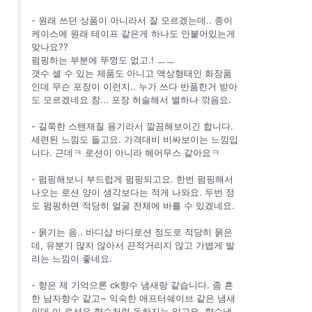
- 원래 쓰던 상품이 아니라서 잘 모르겠는데.. 종이
케이스에 원래 테이프 같은게 하나도 안붙어있는게
맞나요??
펌핑하는 부분에 뚜껑도 없고.! ㅡㅡ
갯수 셀 수 있는 제품도 아니고 액상형태인 화장품
인데 무슨 포장이 이런지.. 누가 쓰다 반품한거 받아
도 모르겠네요 참... 포장 허술해서 별하나 깎음요.
- 길쭉한 스텐재질 용기라서 깔끔해보이긴 합니다.
세련된 느낌도 들고요. 가격대비 비싸보이는 느낌입
니다. 근데ㅋ 로션이 아니라 헤어무스 같아요ㅋ
- 펌핑해보니 부드럽게 펌핑되고요. 한번 펌핑해서
나오는 로션 양이 생각보다는 적게 나와요. 두번 정
도 펌핑하면 적당히 얼굴 전체에 바를 수 있겠네요.
- 묽기는 음.. 바디샵 바디로션 정도로 적당히 묽은
데, 유분기 많지 않아서 끈적거리지 않고 가볍게 발
리는 느낌이 좋네요.
- 향은 제 기억으론 ck향수 냄새랑 같습니다. 좀 흔
한 남자향수 같고~ 익숙한 애프터쉐이브 같은 냄새
인데 이 로션은 향수처럼 독하지는 않고요. 향수냄