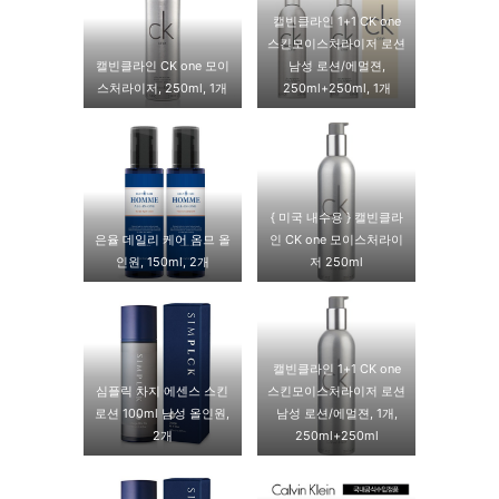
캘빈클라인 1+1 CK one
스킨모이스처라이저 로션
캘빈클라인 CK one 모이
남성 로션/에멀젼,
스처라이저, 250ml, 1개
250ml+250ml, 1개
{ 미국 내수용 } 캘빈클라
은율 데일리 케어 옴므 올
인 CK one 모이스처라이
인원, 150ml, 2개
저 250ml
캘빈클라인 1+1 CK one
심플릭 차지 에센스 스킨
스킨모이스처라이저 로션
로션 100ml 남성 올인원,
남성 로션/에멀젼, 1개,
2개
250ml+250ml