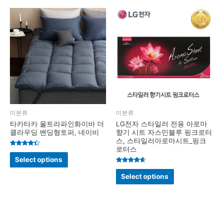
미분류
미분류
타카타카 울트라파인화이바 더
LG전자 스타일러 전용 아로마
클라우딩 밴딩형토퍼, 네이비
향기 시트 자스민블루 핑크로터
스, 스타일러아로마시트_핑크
로터스
Rated
4.2
Select options
out of 5
Rated
4.4
Select options
out of 5