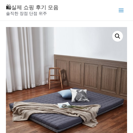
Skip
🛍️실제 쇼핑 후기 모음
to
솔직한 장점 단점 위주
Main
content
Menu