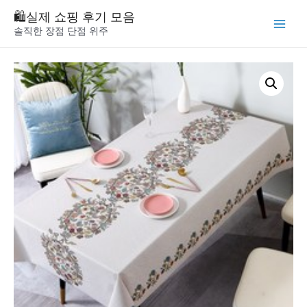
Skip
🛍️실제 쇼핑 후기 모음
to
솔직한 장점 단점 위주
Main
content
Menu