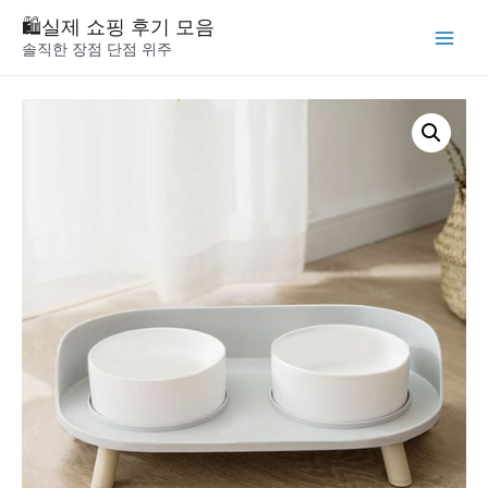
Skip
🛍️실제 쇼핑 후기 모음
to
솔직한 장점 단점 위주
Main
content
Menu