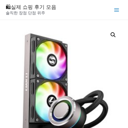
Skip
🛍️실제 쇼핑 후기 모음
to
솔직한 장점 단점 위주
Main
content
Menu