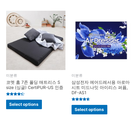
미분류
미분류
코멧 홈 7존 폴딩 매트리스 S
삼성전자 에어드레서용 아로마
size (싱글) CertiPUR-US 인증
시트 미드나잇 아이리스 퍼퓸,
DF-AS1
Rated
4.2
Select options
Rated
out of 5
4.4
Select options
out of 5