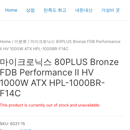
Home
상점
만족도 최고
내돈내산
가성비 굿
Home
/
미분류
/ 마이크로닉스 80PLUS Bronze FDB Performance
II HV 1000W ATX HPL-1000BR-F14C
마이크로닉스 80PLUS Bronze
FDB Performance II HV
1000W ATX HPL-1000BR-
F14C
This product is currently out of stock and unavailable.
SKU:
6321-15