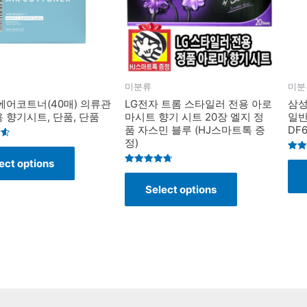
미분류
미분
에어코트너(40매) 의류관
LG전자 트롬 스타일러 전용 아로
삼성
 향기시트, 단품, 단품
마시트 향기 시트 20장 엘지 정
일반
품 자스민 블루 (HJ스마트톡 증
DF
정)
Rate
ect options
4.4
Rated
out o
4.7
Select options
out of 5