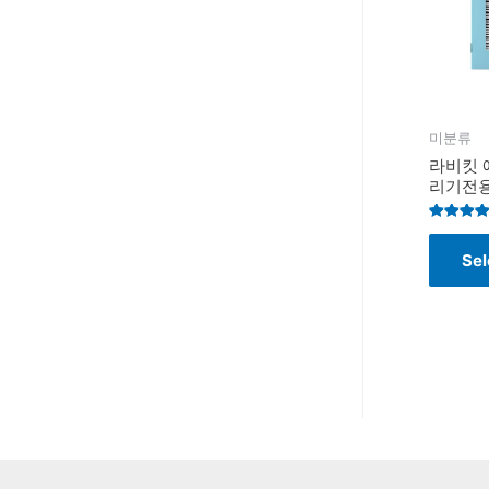
미분류
라비킷 
리기전용
Rated
4.6
Sel
out of 5