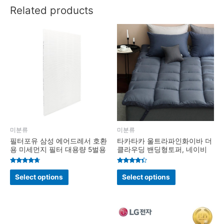
Related products
미분류
미분류
필터포유 삼성 에어드레서 호환
타카타카 울트라파인화이바 더
용 미세먼지 필터 대용량 5벌용
클라우딩 밴딩형토퍼, 네이비
Rated
Rated
4.5
4.2
Select options
Select options
out of 5
out of 5