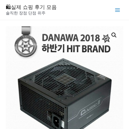
Skip
🛍️실제 쇼핑 후기 모음
to
솔직한 장점 단점 위주
Main
content
Menu