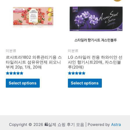
미분류
미분류
르샤트라1802 의류관리기용 스
LG 스타일러 전용 하와이안 선
타일러시트 섬유유연제 피오니
샤인 향기시트20매, 자스민블
부케 20p, 1개, 20매
루(20매)
Rated
Rated
4.8
4.8
Select options
Select options
out of 5
out of 5
Copyright © 2026 🛍️실제 쇼핑 후기 모음 | Powered by
Astra