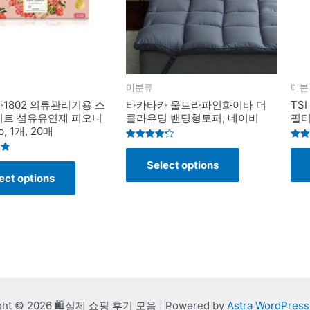
미분류
미분
1802 의류관리기용 스
타카타카 울트라파인화이바 더
TS
트 섬유유연제 피오니
클라우딩 밴딩형토퍼, 네이비
필터
, 1개, 20매
Rated
Rate
4.2
4.9
Select options
out of 5
out o
ect options
ght © 2026 🛍️실제 쇼핑 후기 모음 | Powered by
Astra WordPres