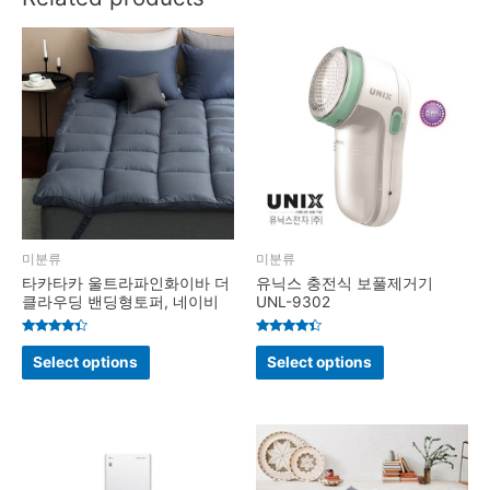
미분류
미분류
타카타카 울트라파인화이바 더
유닉스 충전식 보풀제거기
클라우딩 밴딩형토퍼, 네이비
UNL-9302
Rated
Rated
4.2
4.2
Select options
Select options
out of 5
out of 5