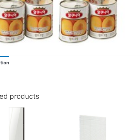
tion
ted products