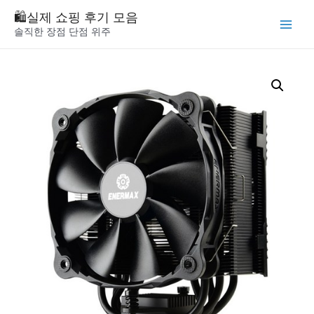
Skip
🛍️실제 쇼핑 후기 모음
to
솔직한 장점 단점 위주
Main
content
Menu