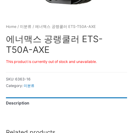
Home
/
미분류
/ 에너맥스 공랭쿨러 ETS-T50A-AXE
에너맥스 공랭쿨러 ETS-
T50A-AXE
This product is currently out of stock and unavailable.
SKU:
6363-16
Category:
미분류
Description
Related products